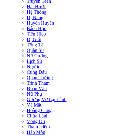
Truyện Teen
Hài Hước
Hệ Thống
Dị Năng
Huyền Huyễn
Bách Hợp
Tiên Hiệp
Dị Giới
Tổng Tài
Quân Sự
Nữ Cường
Lịch Sử
Ngược
Cung Đấu
Quan Trường
Trinh Thám
Đoản Văn
Nữ Phụ
Gương Vỡ Lại Lành
Vả Mặt
Hoàng Cung
Chữa Lành
Võng Du
Thám Hiểm
Hào Môn