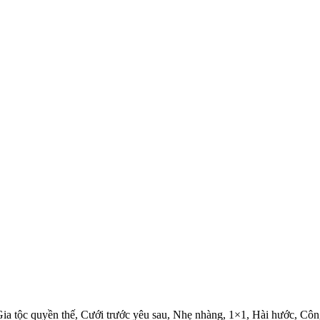
ia tộc quyền thế, Cưới trước yêu sau, Nhẹ nhàng, 1×1, Hài hước, Công