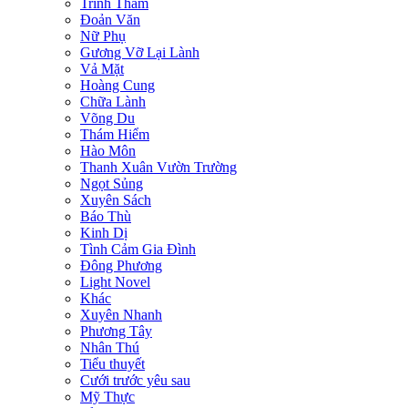
Trinh Thám
Đoản Văn
Nữ Phụ
Gương Vỡ Lại Lành
Vả Mặt
Hoàng Cung
Chữa Lành
Võng Du
Thám Hiểm
Hào Môn
Thanh Xuân Vườn Trường
Ngọt Sủng
Xuyên Sách
Báo Thù
Kinh Dị
Tình Cảm Gia Đình
Đông Phương
Light Novel
Khác
Xuyên Nhanh
Phương Tây
Nhân Thú
Tiểu thuyết
Cưới trước yêu sau
Mỹ Thực