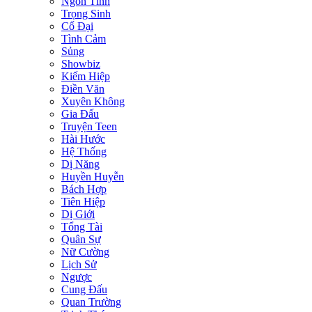
Ngôn Tình
Trọng Sinh
Cổ Đại
Tình Cảm
Sủng
Showbiz
Kiếm Hiệp
Điền Văn
Xuyên Không
Gia Đấu
Truyện Teen
Hài Hước
Hệ Thống
Dị Năng
Huyền Huyễn
Bách Hợp
Tiên Hiệp
Dị Giới
Tổng Tài
Quân Sự
Nữ Cường
Lịch Sử
Ngược
Cung Đấu
Quan Trường