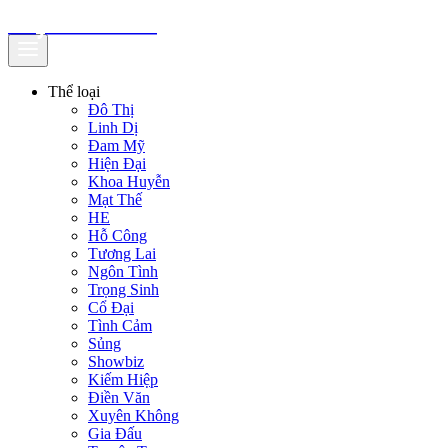
truyenfullz.com
Thể loại
Đô Thị
Linh Dị
Đam Mỹ
Hiện Đại
Khoa Huyễn
Mạt Thế
HE
Hỗ Công
Tương Lai
Ngôn Tình
Trọng Sinh
Cổ Đại
Tình Cảm
Sủng
Showbiz
Kiếm Hiệp
Điền Văn
Xuyên Không
Gia Đấu