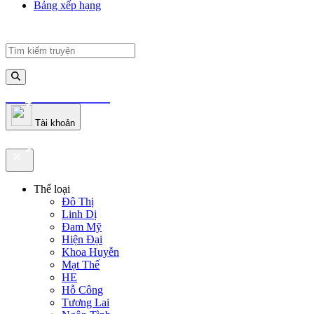
Bảng xếp hạng
truyenfullz.com
Tài khoản
truyenfullz.com
Thể loại
Đô Thị
Linh Dị
Đam Mỹ
Hiện Đại
Khoa Huyễn
Mạt Thế
HE
Hỗ Công
Tương Lai