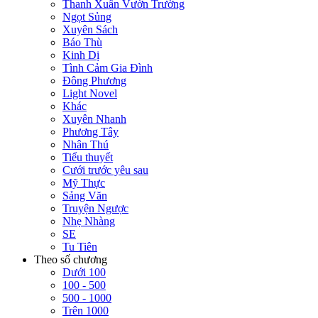
Thanh Xuân Vườn Trường
Ngọt Sủng
Xuyên Sách
Báo Thù
Kinh Dị
Tình Cảm Gia Đình
Đông Phương
Light Novel
Khác
Xuyên Nhanh
Phương Tây
Nhân Thú
Tiểu thuyết
Cưới trước yêu sau
Mỹ Thực
Sảng Văn
Truyện Ngược
Nhẹ Nhàng
SE
Tu Tiên
Theo số chương
Dưới 100
100 - 500
500 - 1000
Trên 1000