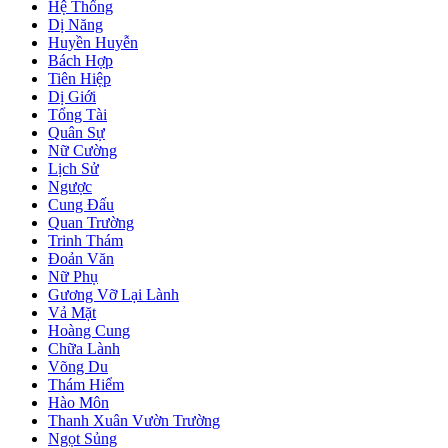
Hệ Thống
Dị Năng
Huyền Huyễn
Bách Hợp
Tiên Hiệp
Dị Giới
Tổng Tài
Quân Sự
Nữ Cường
Lịch Sử
Ngược
Cung Đấu
Quan Trường
Trinh Thám
Đoản Văn
Nữ Phụ
Gương Vỡ Lại Lành
Vả Mặt
Hoàng Cung
Chữa Lành
Võng Du
Thám Hiểm
Hào Môn
Thanh Xuân Vườn Trường
Ngọt Sủng