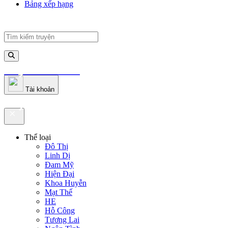
Bảng xếp hạng
truyenfullz.com
Tài khoản
truyenfullz.com
Thể loại
Đô Thị
Linh Dị
Đam Mỹ
Hiện Đại
Khoa Huyễn
Mạt Thế
HE
Hỗ Công
Tương Lai