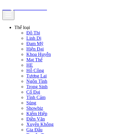
truyenfullz.com
Thể loại
Đô Thị
Linh Dị
Đam Mỹ
Hiện Đại
Khoa Huyễn
Mạt Thế
HE
Hỗ Công
Tương Lai
Ngôn Tình
Trọng Sinh
Cổ Đại
Tình Cảm
Sủng
Showbiz
Kiếm Hiệp
Điền Văn
Xuyên Không
Gia Đấu