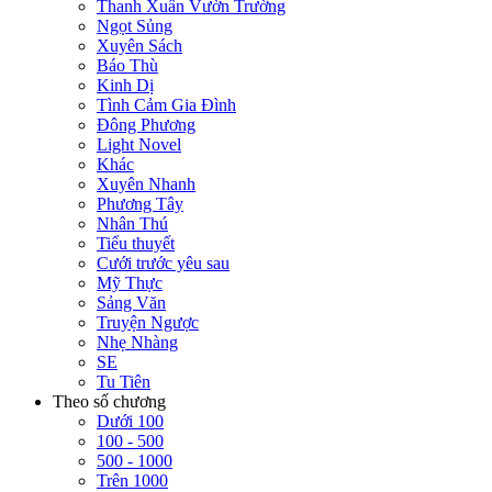
Thanh Xuân Vườn Trường
Ngọt Sủng
Xuyên Sách
Báo Thù
Kinh Dị
Tình Cảm Gia Đình
Đông Phương
Light Novel
Khác
Xuyên Nhanh
Phương Tây
Nhân Thú
Tiểu thuyết
Cưới trước yêu sau
Mỹ Thực
Sảng Văn
Truyện Ngược
Nhẹ Nhàng
SE
Tu Tiên
Theo số chương
Dưới 100
100 - 500
500 - 1000
Trên 1000