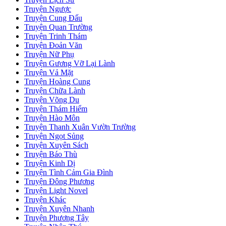
Truyện Ngược
Truyện Cung Đấu
Truyện Quan Trường
Truyện Trinh Thám
Truyện Đoản Văn
Truyện Nữ Phụ
Truyện Gương Vỡ Lại Lành
Truyện Vả Mặt
Truyện Hoàng Cung
Truyện Chữa Lành
Truyện Võng Du
Truyện Thám Hiểm
Truyện Hào Môn
Truyện Thanh Xuân Vườn Trường
Truyện Ngọt Sủng
Truyện Xuyên Sách
Truyện Báo Thù
Truyện Kinh Dị
Truyện Tình Cảm Gia Đình
Truyện Đông Phương
Truyện Light Novel
Truyện Khác
Truyện Xuyên Nhanh
Truyện Phương Tây