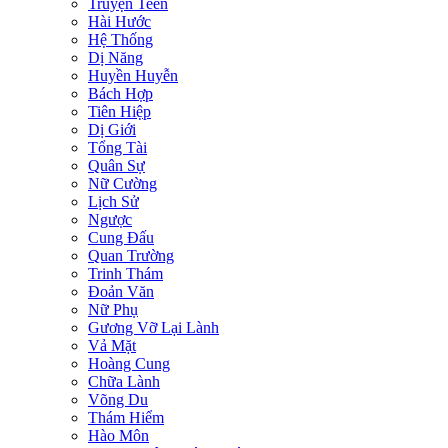
Truyện Teen
Hài Hước
Hệ Thống
Dị Năng
Huyền Huyễn
Bách Hợp
Tiên Hiệp
Dị Giới
Tổng Tài
Quân Sự
Nữ Cường
Lịch Sử
Ngược
Cung Đấu
Quan Trường
Trinh Thám
Đoản Văn
Nữ Phụ
Gương Vỡ Lại Lành
Vả Mặt
Hoàng Cung
Chữa Lành
Võng Du
Thám Hiểm
Hào Môn