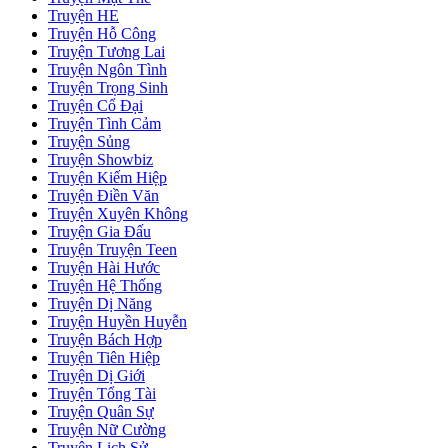
Truyện HE
Truyện Hỗ Công
Truyện Tương Lai
Truyện Ngôn Tình
Truyện Trọng Sinh
Truyện Cổ Đại
Truyện Tình Cảm
Truyện Sủng
Truyện Showbiz
Truyện Kiếm Hiệp
Truyện Điền Văn
Truyện Xuyên Không
Truyện Gia Đấu
Truyện Truyện Teen
Truyện Hài Hước
Truyện Hệ Thống
Truyện Dị Năng
Truyện Huyền Huyễn
Truyện Bách Hợp
Truyện Tiên Hiệp
Truyện Dị Giới
Truyện Tổng Tài
Truyện Quân Sự
Truyện Nữ Cường
Truyện Lịch Sử