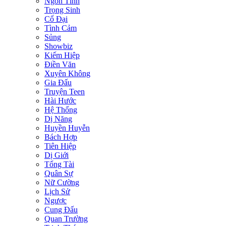
Ngôn Tình
Trọng Sinh
Cổ Đại
Tình Cảm
Sủng
Showbiz
Kiếm Hiệp
Điền Văn
Xuyên Không
Gia Đấu
Truyện Teen
Hài Hước
Hệ Thống
Dị Năng
Huyền Huyễn
Bách Hợp
Tiên Hiệp
Dị Giới
Tổng Tài
Quân Sự
Nữ Cường
Lịch Sử
Ngược
Cung Đấu
Quan Trường