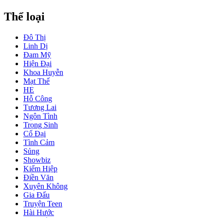
Thể loại
Đô Thị
Linh Dị
Đam Mỹ
Hiện Đại
Khoa Huyễn
Mạt Thế
HE
Hỗ Công
Tương Lai
Ngôn Tình
Trọng Sinh
Cổ Đại
Tình Cảm
Sủng
Showbiz
Kiếm Hiệp
Điền Văn
Xuyên Không
Gia Đấu
Truyện Teen
Hài Hước