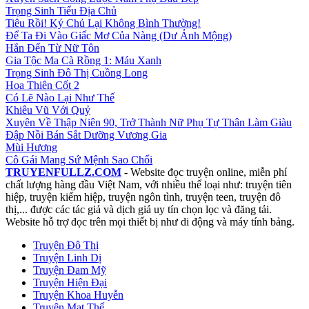
Trọng Sinh Tiểu Địa Chủ
Tiêu Rồi! Ký Chủ Lại Không Bình Thường!
Để Ta Đi Vào Giấc Mơ Của Nàng (Dư Ảnh Mộng)
Hắn Đến Từ Nữ Tôn
Gia Tộc Ma Cà Rồng 1: Máu Xanh
Trọng Sinh Đô Thị Cuồng Long
Hoa Thiên Cốt 2
Có Lẽ Nào Lại Như Thế
Khiêu Vũ Với Quỷ
Xuyên Về Thập Niên 90, Trở Thành Nữ Phụ Tự Thân Làm Giàu
Đập Nồi Bán Sắt Dưỡng Vương Gia
Mùi Hương
Cô Gái Mang Sứ Mệnh Sao Chổi
TRUYENFULLZ.COM
- Website đọc truyện online, miễn phí
chất lượng hàng đầu Việt Nam, với nhiều thể loại như: truyện tiên
hiệp, truyện kiếm hiệp, truyện ngôn tình, truyện teen, truyện đô
thị,... được các tác giả và dịch giả uy tín chọn lọc và đăng tải.
Website hỗ trợ đọc trên mọi thiết bị như di động và máy tính bảng.
Truyện Đô Thị
Truyện Linh Dị
Truyện Đam Mỹ
Truyện Hiện Đại
Truyện Khoa Huyễn
Truyện Mạt Thế