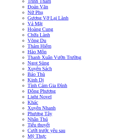
Trinh Thám
Đoản Văn
Nữ Phụ
Gương Vỡ Lại Lành
Vả Mặt
Hoàng Cung
Chữa Lành
Võng Du
Thám Hiểm
Hào Môn
Thanh Xuân Vườn Trường
Ngọt Sủng
Xuyên Sách
Báo Thù
Kinh Dị
Tình Cảm Gia Đình
Đông Phương
Light Novel
Khác
Xuyên Nhanh
Phương Tây
Nhân Thú
Tiểu thuyết
Cưới trước yêu sau
Mỹ Thực