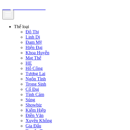
truyenfullz.com
Thể loại
Đô Thị
Linh Dị
Đam Mỹ
Hiện Đại
Khoa Huyễn
Mạt Thế
HE
Hỗ Công
Tương Lai
Ngôn Tình
Trọng Sinh
Cổ Đại
Tình Cảm
Sủng
Showbiz
Kiếm Hiệp
Điền Văn
Xuyên Không
Gia Đấu