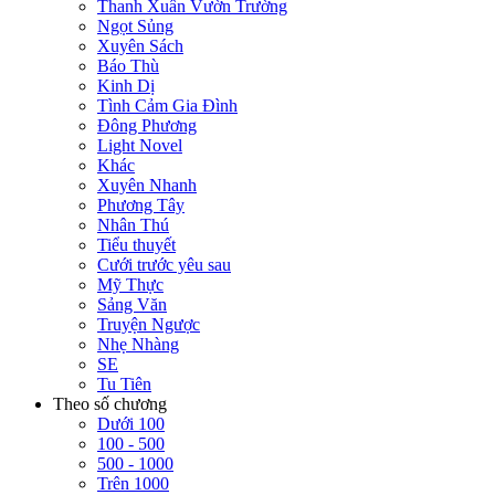
Thanh Xuân Vườn Trường
Ngọt Sủng
Xuyên Sách
Báo Thù
Kinh Dị
Tình Cảm Gia Đình
Đông Phương
Light Novel
Khác
Xuyên Nhanh
Phương Tây
Nhân Thú
Tiểu thuyết
Cưới trước yêu sau
Mỹ Thực
Sảng Văn
Truyện Ngược
Nhẹ Nhàng
SE
Tu Tiên
Theo số chương
Dưới 100
100 - 500
500 - 1000
Trên 1000