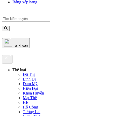
Bảng xếp hạng
truyenfullz.com
Tài khoản
truyenfullz.com
Thể loại
Đô Thị
Linh Dị
Đam Mỹ
Hiện Đại
Khoa Huyễn
Mạt Thế
HE
Hỗ Công
Tương Lai