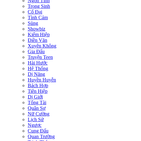
Ngôn Tình
Trọng Sinh
Cổ Đại
Tình Cảm
Sủng
Showbiz
Kiếm Hiệp
Điền Văn
Xuyên Không
Gia Đấu
Truyện Teen
Hài Hước
Hệ Thống
Dị Năng
Huyền Huyễn
Bách Hợp
Tiên Hiệp
Dị Giới
Tổng Tài
Quân Sự
Nữ Cường
Lịch Sử
Ngược
Cung Đấu
Quan Trường