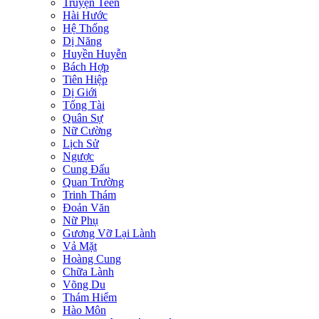
Truyện Teen
Hài Hước
Hệ Thống
Dị Năng
Huyền Huyễn
Bách Hợp
Tiên Hiệp
Dị Giới
Tổng Tài
Quân Sự
Nữ Cường
Lịch Sử
Ngược
Cung Đấu
Quan Trường
Trinh Thám
Đoản Văn
Nữ Phụ
Gương Vỡ Lại Lành
Vả Mặt
Hoàng Cung
Chữa Lành
Võng Du
Thám Hiểm
Hào Môn