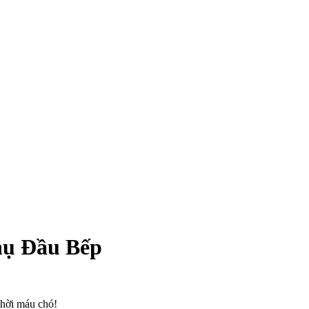
hụ Đầu Bếp
thời máu chó!