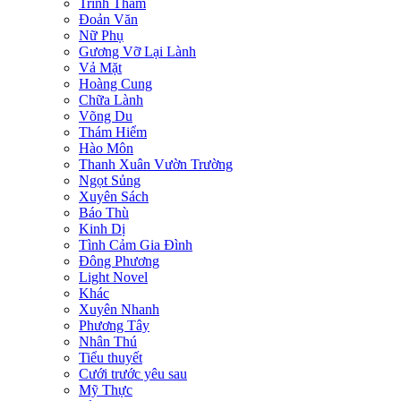
Trinh Thám
Đoản Văn
Nữ Phụ
Gương Vỡ Lại Lành
Vả Mặt
Hoàng Cung
Chữa Lành
Võng Du
Thám Hiểm
Hào Môn
Thanh Xuân Vườn Trường
Ngọt Sủng
Xuyên Sách
Báo Thù
Kinh Dị
Tình Cảm Gia Đình
Đông Phương
Light Novel
Khác
Xuyên Nhanh
Phương Tây
Nhân Thú
Tiểu thuyết
Cưới trước yêu sau
Mỹ Thực