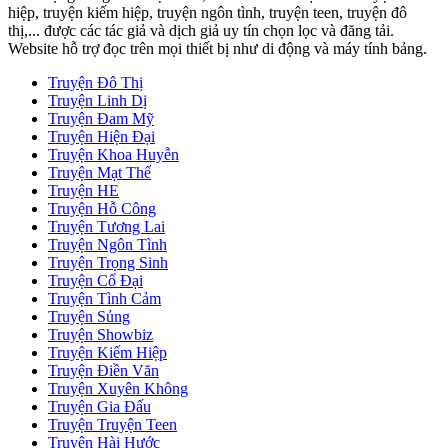
hiệp, truyện kiếm hiệp, truyện ngôn tình, truyện teen, truyện đô
thị,... được các tác giả và dịch giả uy tín chọn lọc và đăng tải.
Website hỗ trợ đọc trên mọi thiết bị như di động và máy tính bảng.
Truyện Đô Thị
Truyện Linh Dị
Truyện Đam Mỹ
Truyện Hiện Đại
Truyện Khoa Huyễn
Truyện Mạt Thế
Truyện HE
Truyện Hỗ Công
Truyện Tương Lai
Truyện Ngôn Tình
Truyện Trọng Sinh
Truyện Cổ Đại
Truyện Tình Cảm
Truyện Sủng
Truyện Showbiz
Truyện Kiếm Hiệp
Truyện Điền Văn
Truyện Xuyên Không
Truyện Gia Đấu
Truyện Truyện Teen
Truyện Hài Hước