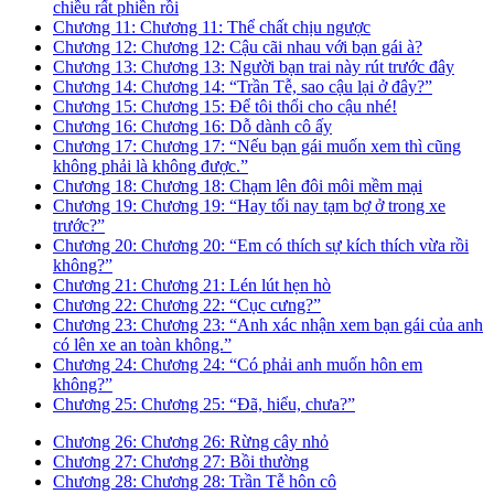
chiều rất phiền rồi
Chương 11: Chương 11: Thể chất chịu ngược
Chương 12: Chương 12: Cậu cãi nhau với bạn gái à?
Chương 13: Chương 13: Người bạn trai này rút trước đây
Chương 14: Chương 14: “Trần Tễ, sao cậu lại ở đây?”
Chương 15: Chương 15: Để tôi thổi cho cậu nhé!
Chương 16: Chương 16: Dỗ dành cô ấy
Chương 17: Chương 17: “Nếu bạn gái muốn xem thì cũng
không phải là không được.”
Chương 18: Chương 18: Chạm lên đôi môi mềm mại
Chương 19: Chương 19: “Hay tối nay tạm bợ ở trong xe
trước?”
Chương 20: Chương 20: “Em có thích sự kích thích vừa rồi
không?”
Chương 21: Chương 21: Lén lút hẹn hò
Chương 22: Chương 22: “Cục cưng?”
Chương 23: Chương 23: “Anh xác nhận xem bạn gái của anh
có lên xe an toàn không.”
Chương 24: Chương 24: “Có phải anh muốn hôn em
không?”
Chương 25: Chương 25: “Đã, hiểu, chưa?”
Chương 26: Chương 26: Rừng cây nhỏ
Chương 27: Chương 27: Bồi thường
Chương 28: Chương 28: Trần Tễ hôn cô