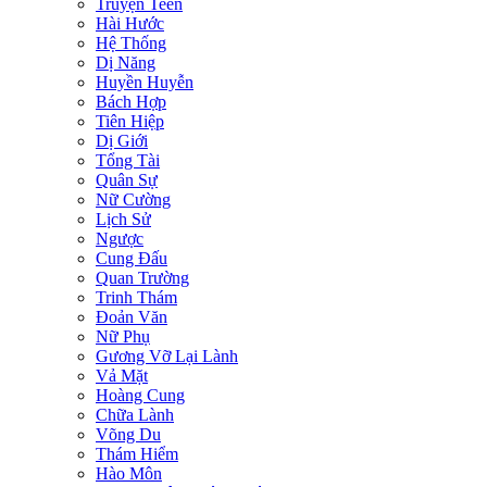
Truyện Teen
Hài Hước
Hệ Thống
Dị Năng
Huyền Huyễn
Bách Hợp
Tiên Hiệp
Dị Giới
Tổng Tài
Quân Sự
Nữ Cường
Lịch Sử
Ngược
Cung Đấu
Quan Trường
Trinh Thám
Đoản Văn
Nữ Phụ
Gương Vỡ Lại Lành
Vả Mặt
Hoàng Cung
Chữa Lành
Võng Du
Thám Hiểm
Hào Môn