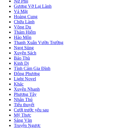
Nữ Phụ
Gương Vỡ Lại Lành
Vả Mặt
Hoàng Cung
Chữa Lành
Võng Du
Thám Hiểm
Hào Môn
Thanh Xuân Vườn Trường
Ngọt Sủng
Xuyên Sách
Báo Thù
Kinh Dị
Tình Cảm Gia Đình
Đông Phương
Light Novel
Khác
Xuyên Nhanh
Phương Tây
Nhân Thú
Tiểu thuyết
Cưới trước yêu sau
Mỹ Thực
Sảng Văn
Truyện Ngược