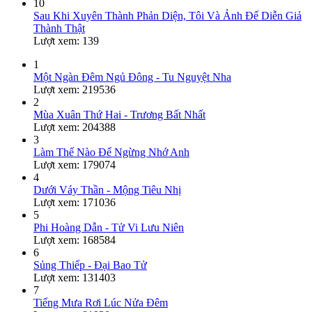
10
Sau Khi Xuyên Thành Phản Diện, Tôi Và Ảnh Đế Diễn Giả
Thành Thật
Lượt xem: 139
1
Một Ngàn Đêm Ngủ Đông - Tu Nguyệt Nha
Lượt xem: 219536
2
Mùa Xuân Thứ Hai - Trương Bất Nhất
Lượt xem: 204388
3
Làm Thế Nào Để Ngừng Nhớ Anh
Lượt xem: 179074
4
Dưới Váy Thần - Mộng Tiêu Nhị
Lượt xem: 171036
5
Phi Hoàng Dẫn - Tử Vi Lưu Niên
Lượt xem: 168584
6
Sủng Thiếp - Đại Bao Tử
Lượt xem: 131403
7
Tiếng Mưa Rơi Lúc Nửa Đêm