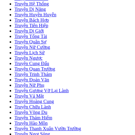
Truyện Hệ Thống
Truyện Dị Năng
Truyện Huyền Huyễn
Truyện Bách Hợp
Truyện Tiên Hiệp
Truyện Dị Giới
Truyện Tổng Tài
Truyện Quân Sự
Truyện Nữ Cường
Truyện Lịch Sử
Truyện Ngược
Truyện Cung Đấu
Truyện Quan Trường
Truyện Trinh Thám
Truyện Đoản Văn
Truyện Nữ Phụ
Truyện Gương Vỡ Lại Lành
Truyện Vả Mặt
Truyện Hoàng Cung
Truyện Chữa Lành
Truyện Võng Du
Truyện Thám Hiểm
Truyện Hào Môn
Truyện Thanh Xuân Vườn Trường
Truyện Ngọt Sủng