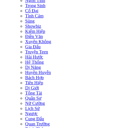
Ngôn Tình
Trọng Sinh
Cổ Đại
Tình Cảm
Sủng
Showbiz
Kiếm Hiệp
Điền Văn
Xuyên Không
Gia Đấu
Truyện Teen
Hài Hước
Hệ Thống
Dị Năng
Huyền Huyễn
Bách Hợp
Tiên Hiệp
Dị Giới
Tổng Tài
Quân Sự
Nữ Cường
Lịch Sử
Ngược
Cung Đấu
Quan Trường