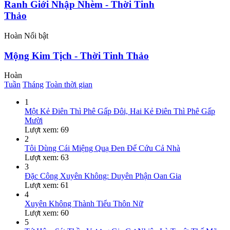
Ranh Giới Nhập Nhèm - Thời Tinh
Thảo
Hoàn
Nổi bật
Mộng Kim Tịch - Thời Tinh Thảo
Hoàn
Tuần
Tháng
Toàn thời gian
1
Một Kẻ Điên Thì Phê Gấp Đôi, Hai Kẻ Điên Thì Phê Gấp
Mười
Lượt xem: 69
2
Tôi Dùng Cái Miệng Quạ Đen Để Cứu Cả Nhà
Lượt xem: 63
3
Đặc Công Xuyên Không: Duyên Phận Oan Gia
Lượt xem: 61
4
Xuyên Không Thành Tiểu Thôn Nữ
Lượt xem: 60
5