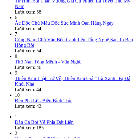
Tứ Hôn, Sát Thần Vương Gia Cư Nhiên Là Tuyệt Thế Mỹ
Nam
Lượt xem: 58
6
Ác Độc Chủ Mẫu Dốc Sức Minh Oan Hằng Ngày
Lượt xem: 54
7
Cùng Nam Chủ Văn Bên Cạnh Lên Tống Nghệ Sau Ta Bạo
Hồng Rồi
Lượt xem: 54
8
Thứ Nan Tòng Mệnh - Vân Nghê
Lượt xem: 46
9
Thiên Kim Thật Trở Về, Thiên Kim Giả “Trà Xanh” Bị Đá
Khỏi Nhà
Lượt xem: 44
10
Đèn Pha Lê - Biền Bình Trúc
Lượt xem: 42
1
Đàn Cá Bơi Về Phía Đất Liền
Lượt xem: 185
2