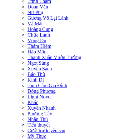
Trinh Thám
Đoản Văn
Nữ Phụ
Gương Vỡ Lại Lành
Vả Mặt
Hoàng Cung
Chữa Lành
Võng Du
Thám Hiểm
Hào Môn
Thanh Xuân Vườn Trường
Ngọt Sủng
Xuyên Sách
Báo Thù
Kinh Dị
Tình Cảm Gia Đình
Đông Phương
Light Novel
Khác
Xuyên Nhanh
Phương Tây
Nhân Thú
Tiểu thuyết
Cưới trước yêu sau
Mỹ Thực