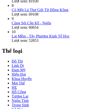
Lượt xem: 81930
8
Có Một Lá Thư Gửi Từ Hồng Kông
Lượt xem: 69108
9
Cùng Sói Cận Kề - Ngôn
Lượt xem: 60654
10
Lạt Mềm - Tây Phương Kinh Tế Học
Lượt xem: 52853
Thể loại
Đô Thị
Linh Dị
Đam Mỹ
Hiện Đại
Khoa Huyễn
Mạt Thế
HE
Hỗ Công
Tương Lai
Ngôn Tình
Trọng Sinh