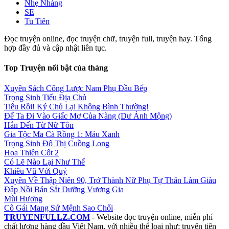
Nhẹ Nhàng
SE
Tu Tiên
Đọc truyện online, đọc truyện chữ, truyện full, truyện hay. Tổng
hợp đầy đủ và cập nhật liên tục.
Top Truyện nổi bật của tháng
Xuyên Sách Công Lược Nam Phụ Đầu Bếp
Trọng Sinh Tiểu Địa Chủ
Tiêu Rồi! Ký Chủ Lại Không Bình Thường!
Để Ta Đi Vào Giấc Mơ Của Nàng (Dư Ảnh Mộng)
Hắn Đến Từ Nữ Tôn
Gia Tộc Ma Cà Rồng 1: Máu Xanh
Trọng Sinh Đô Thị Cuồng Long
Hoa Thiên Cốt 2
Có Lẽ Nào Lại Như Thế
Khiêu Vũ Với Quỷ
Xuyên Về Thập Niên 90, Trở Thành Nữ Phụ Tự Thân Làm Giàu
Đập Nồi Bán Sắt Dưỡng Vương Gia
Mùi Hương
Cô Gái Mang Sứ Mệnh Sao Chổi
TRUYENFULLZ.COM
- Website đọc truyện online, miễn phí
chất lượng hàng đầu Việt Nam, với nhiều thể loại như: truyện tiên