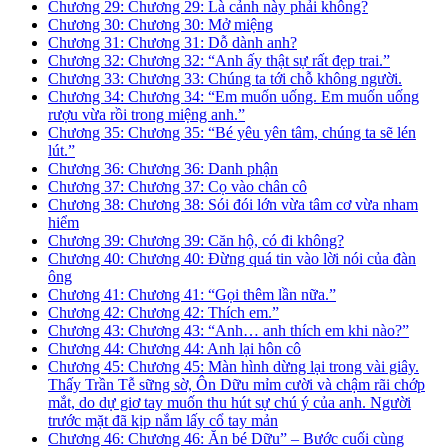
Chương 29: Chương 29: Là cảnh này phải không?
Chương 30: Chương 30: Mở miệng
Chương 31: Chương 31: Dỗ dành anh?
Chương 32: Chương 32: “Anh ấy thật sự rất đẹp trai.”
Chương 33: Chương 33: Chúng ta tới chỗ không người.
Chương 34: Chương 34: “Em muốn uống. Em muốn uống
rượu vừa rồi trong miệng anh.”
Chương 35: Chương 35: “Bé yêu yên tâm, chúng ta sẽ lén
lút.”
Chương 36: Chương 36: Danh phận
Chương 37: Chương 37: Cọ vào chân cô
Chương 38: Chương 38: Sói đói lớn vừa tâm cơ vừa nham
hiểm
Chương 39: Chương 39: Căn hộ, có đi không?
Chương 40: Chương 40: Đừng quá tin vào lời nói của đàn
ông
Chương 41: Chương 41: “Gọi thêm lần nữa.”
Chương 42: Chương 42: Thích em.”
Chương 43: Chương 43: “Anh… anh thích em khi nào?”
Chương 44: Chương 44: Anh lại hôn cô
Chương 45: Chương 45: Màn hình dừng lại trong vài giây.
Thấy Trần Tễ sững sờ, Ôn Dữu mỉm cười và chậm rãi chớp
mắt, do dự giơ tay muốn thu hút sự chú ý của anh. Người
trước mặt đã kịp nắm lấy cổ tay mản
Chương 46: Chương 46: Ăn bé Dữu” – Bước cuối cùng