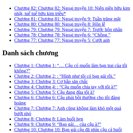
Chương 82: Chương 82: Ngoại truyện 10: Niên niên hữu kim
nhật, tuế tuế hữu kim triều*
Chương 81: Chương 81: Ngoại truyện 9: Tuần trăng mật
Chương 80: Chương 80: Ngoại truyện 8: Hôn lễ
Chương 79: Chương 79: Ngoại truyện 7: Trước hôn nhân
Chương 78: Chương 78: Ngoại truyện 6: “Chồng.”
Chương 77: Chương 77: Ngoại truyện 5: Cưới anh
Danh sách chương
Chương 1: Chương 1: “… Cậu có muốn làm bạn trai của tôi
không?”
Chương 2: Chương 2: : “Hình như tôi có bạn gái rồi.”
Chương 3: Chương 3: Cơ bắp săn chắc
Chương 4: Chương 4: : “Cậu muốn chia tay với tôi à?”
Chương 5: Chương 5: Cậu đang đùa tôi à?
Chương 6: Chương 6: Cậu phải bồi thường cho tôi đàng
hoàng
Chương 7: Chương 7: Anh cũng không làm khó một quả
bưởi nhỏ
Chương 8: Chương 8: Làm buổi hẹn
Chương 9: Chương 9: “Bạn gái… của cậu à?”
Chương 10: Chương 10: Bạn gái cậu đã nhìn cậu cả buổi