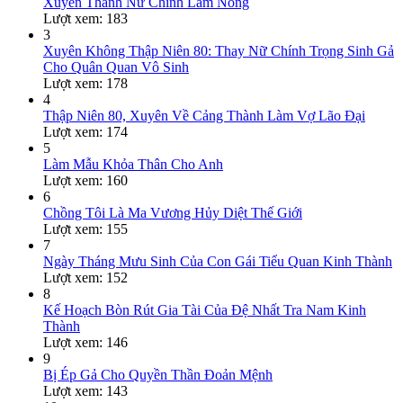
Xuyên Thành Nữ Chính Làm Nông
Lượt xem: 183
3
Xuyên Không Thập Niên 80: Thay Nữ Chính Trọng Sinh Gả
Cho Quân Quan Vô Sinh
Lượt xem: 178
4
Thập Niên 80, Xuyên Về Cảng Thành Làm Vợ Lão Đại
Lượt xem: 174
5
Làm Mẫu Khỏa Thân Cho Anh
Lượt xem: 160
6
Chồng Tôi Là Ma Vương Hủy Diệt Thế Giới
Lượt xem: 155
7
Ngày Tháng Mưu Sinh Của Con Gái Tiểu Quan Kinh Thành
Lượt xem: 152
8
Kế Hoạch Bòn Rút Gia Tài Của Đệ Nhất Tra Nam Kinh
Thành
Lượt xem: 146
9
Bị Ép Gả Cho Quyền Thần Đoản Mệnh
Lượt xem: 143