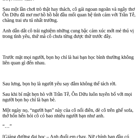
Sau một lần chơi trò thật hay thách, cô gái ngoan ngoãn và ngây thơ
Ôn Dữu đã mơ mơ hồ hồ bắt đầu mối quan hệ tình cảm với Trần Tễ,
chàng trai ưu tú nhất trường.
Anh dẫn dắt cô trải nghiệm những cung bậc cảm xúc mới mẻ thú vị
trong tình yêu, thứ mà cô chưa từng được thử trước đây.
Trước mặt mọi người, bọn họ chỉ là hai bạn học bình thường không
liên quan gì đến nhau.
Sau lưng, bọn họ là người yêu say đắm không thể tách rời.
Sau khi bí mật hẹn hò với Trần Tễ, Ôn Dữu luôn tuyên bố với mọi
người bọn họ chỉ là bạn bè.
Một ngày nọ, “người bạn” này của cô nổi điên, đè cô trên ghế sofa,
thở hổn hển hỏi cô có bao nhiêu người bạn như anh.
“…”
[Giảng đường đại học – Anh đuổi em chạy. Nữ chính ban đầu có