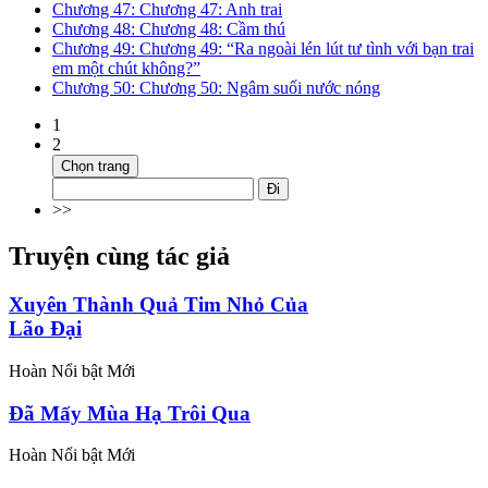
Chương 47: Chương 47: Anh trai
Chương 48: Chương 48: Cầm thú
Chương 49: Chương 49: “Ra ngoài lén lút tư tình với bạn trai
em một chút không?”
Chương 50: Chương 50: Ngâm suối nước nóng
1
2
Chọn trang
Đi
>>
Truyện cùng tác giả
Xuyên Thành Quả Tim Nhỏ Của
Lão Đại
Hoàn
Nổi bật
Mới
Đã Mấy Mùa Hạ Trôi Qua
Hoàn
Nổi bật
Mới