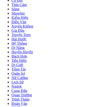
Cổ Đại
Tình Cảm
Sủng
Showbiz
Kiếm Hiệp
Điền Văn
Xuyên Không
Gia Đấu
Truyện Teen
Hài Hước
Hệ Thống
Dị Năng
Huyền Huyễn
Bách Hợp
Tiên Hiệp
Dị Giới
Tổng Tài
Quân Sự
Nữ Cường
Lịch Sử
Ngược
Cung Đấu
Quan Trường
Trinh Thám
Đoản Văn