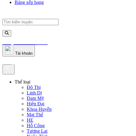
Bảng xếp hạng
truyenfullz.com
Tài khoản
truyenfullz.com
Thể loại
Đô Thị
Linh Dị
Đam Mỹ
Hiện Đại
Khoa Huyễn
Mạt Thế
HE
Hỗ Công
Tương Lai