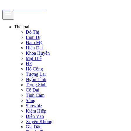
truyenfullz.com
Thể loại
Đô Thị
Linh Dị
Đam Mỹ
Hiện Đại
Khoa Huyễn
Mạt Thế
HE
Hỗ Công
Tương Lai
Ngôn Tình
Trọng Sinh
Cổ Đại
Tình Cảm
Sủng
Showbiz
Kiếm Hiệp
Điền Văn
Xuyên Không
Gia Đấu