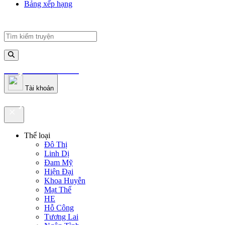
Bảng xếp hạng
truyenfullz.com
Tài khoản
truyenfullz.com
Thể loại
Đô Thị
Linh Dị
Đam Mỹ
Hiện Đại
Khoa Huyễn
Mạt Thế
HE
Hỗ Công
Tương Lai