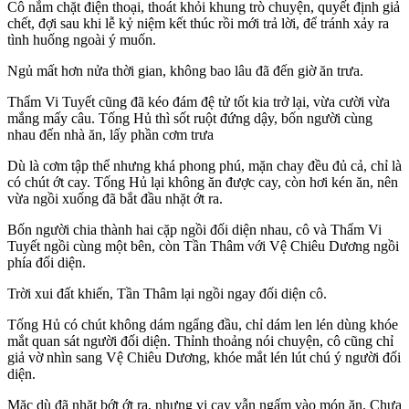
Cô nắm chặt điện thoại, thoát khỏi khung trò chuyện, quyết định giả
chết, đợi sau khi lễ kỷ niệm kết thúc rồi mới trả lời, để tránh xảy ra
tình huống ngoài ý muốn.
Ngủ mất hơn nửa thời gian, không bao lâu đã đến giờ ăn trưa.
Thẩm Vi Tuyết cũng đã kéo đám đệ tử tốt kia trở lại, vừa cười vừa
mắng mấy câu. Tống Hủ thì sốt ruột đứng dậy, bốn người cùng
nhau đến nhà ăn, lấy phần cơm trưa
Dù là cơm tập thể nhưng khá phong phú, mặn chay đều đủ cả, chỉ là
có chút ớt cay. Tống Hủ lại không ăn được cay, còn hơi kén ăn, nên
vừa ngồi xuống đã bắt đầu nhặt ớt ra.
Bốn người chia thành hai cặp ngồi đối diện nhau, cô và Thẩm Vi
Tuyết ngồi cùng một bên, còn Tần Thâm với Vệ Chiêu Dương ngồi
phía đối diện.
Trời xui đất khiến, Tần Thâm lại ngồi ngay đối diện cô.
Tống Hủ có chút không dám ngẩng đầu, chỉ dám len lén dùng khóe
mắt quan sát người đối diện. Thỉnh thoảng nói chuyện, cô cũng chỉ
giả vờ nhìn sang Vệ Chiêu Dương, khóe mắt lén lút chú ý người đối
diện.
Mặc dù đã nhặt bớt ớt ra, nhưng vị cay vẫn ngấm vào món ăn. Chưa