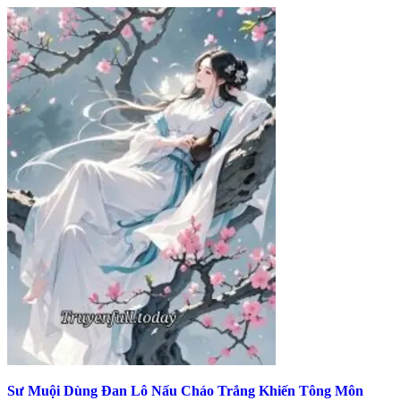
Sư Muội Dùng Đan Lô Nấu Cháo Trắng Khiến Tông Môn