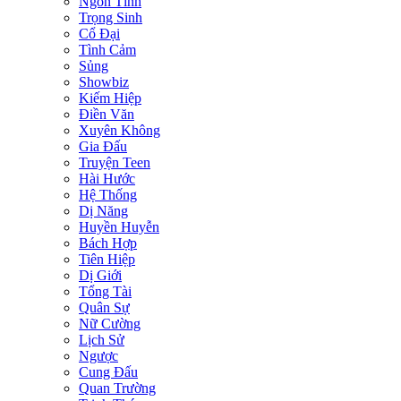
Ngôn Tình
Trọng Sinh
Cổ Đại
Tình Cảm
Sủng
Showbiz
Kiếm Hiệp
Điền Văn
Xuyên Không
Gia Đấu
Truyện Teen
Hài Hước
Hệ Thống
Dị Năng
Huyền Huyễn
Bách Hợp
Tiên Hiệp
Dị Giới
Tổng Tài
Quân Sự
Nữ Cường
Lịch Sử
Ngược
Cung Đấu
Quan Trường