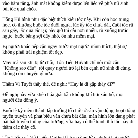
vào hàm răng, ánh mắt không kiềm được lén liếc về phía nữ sinh
búi tóc quai chèo.
Tống Hủ hình như đặc biệt thích kiểu tóc này. Khi còn học trung
học, cô thường buộc tóc đuôi ngựa, lúc ấy tóc chưa dài, đuôi tóc rũ
sau gáy, lắc qua lắc lại; bây giờ thì dài hơn nhiều, rủ xuống trước
ngực, buộc bằng sợi dây nhỏ, ôn nhu mềm mại.
Bị người khác tiếp cận ngay trước mặt người mình thích, thật sự
không phải trải nghiệm tốt đẹp.
May mà sau khi bị từ chối, Tôn Tiểu Huỳnh chỉ nói một câu
“Không sao đâu”, rồi quay người trở lại bên cạnh nữ sinh đi cùng,
không còn chuyện gì nữa.
Thẩm Vi Tuyết thấy thế, đề nghị: “Hay là đi gặp thầy đi?”
Đề nghị này vừa khéo hóa giải bầu không khí hơi xấu hổ, mọi
người đều đồng ý.
Buổi lễ kỷ niệm thành lập trường tổ chức ở sân vận động, hoạt động
tuyên truyền và phát biểu vẫn chưa bắt đầu, màn hình lớn đang phát
bài hát truyền thống của trường, vừa hay có thể tranh thủ lúc này đi
thăm các thầy cô.
Tần Thâm và Vệ Chiêu Dương là bạn cùng lớp, nhưng hai người