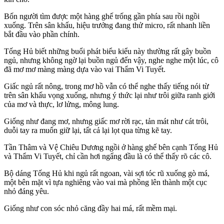
Bốn người tìm được một hàng ghế trống gần phía sau rồi ngồi
xuống. Trên sân khấu, hiệu trưởng đang thử micro, rất nhanh liền
bắt đầu vào phần chính.
Tống Hủ biết những buổi phát biểu kiểu này thường rất gây buồn
ngủ, nhưng không ngờ lại buồn ngủ đến vậy, nghe nghe một lúc, cô
đã mơ mơ màng màng dựa vào vai Thẩm Vi Tuyết.
Giấc ngủ rất nông, trong mơ hồ vẫn có thể nghe thấy tiếng nói từ
trên sân khấu vọng xuống, nhưng ý thức lại như trôi giữa ranh giới
của mơ và thực, lơ lửng, mông lung.
Giống như đang mơ, nhưng giấc mơ rời rạc, tản mát như cát trôi,
duỗi tay ra muốn giữ lại, tất cả lại lọt qua từng kẽ tay.
Tần Thâm và Vệ Chiêu Dương ngồi ở hàng ghế bên cạnh Tống Hủ
và Thẩm Vi Tuyết, chỉ cần hơi ngẩng đầu là có thể thấy rõ các cô.
Bộ dáng Tống Hủ khi ngủ rất ngoan, vài sợi tóc rũ xuống gò má,
một bên mặt vì tựa nghiêng vào vai mà phồng lên thành một cục
nhỏ đáng yêu.
Giống như con sóc nhỏ căng đầy hai má, rất mềm mại.