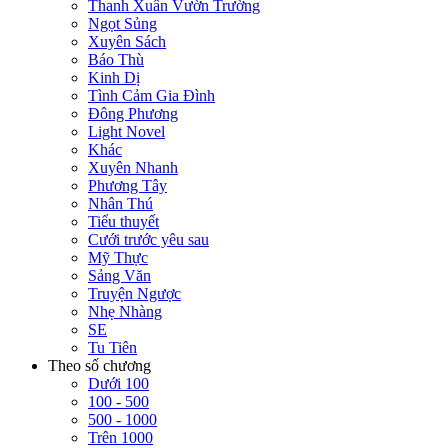
Thanh Xuân Vườn Trường
Ngọt Sủng
Xuyên Sách
Báo Thù
Kinh Dị
Tình Cảm Gia Đình
Đông Phương
Light Novel
Khác
Xuyên Nhanh
Phương Tây
Nhân Thú
Tiểu thuyết
Cưới trước yêu sau
Mỹ Thực
Sảng Văn
Truyện Ngược
Nhẹ Nhàng
SE
Tu Tiên
Theo số chương
Dưới 100
100 - 500
500 - 1000
Trên 1000