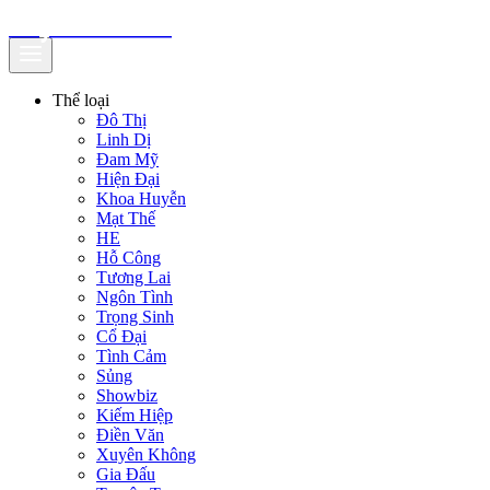
truyenfullz.com
Thể loại
Đô Thị
Linh Dị
Đam Mỹ
Hiện Đại
Khoa Huyễn
Mạt Thế
HE
Hỗ Công
Tương Lai
Ngôn Tình
Trọng Sinh
Cổ Đại
Tình Cảm
Sủng
Showbiz
Kiếm Hiệp
Điền Văn
Xuyên Không
Gia Đấu