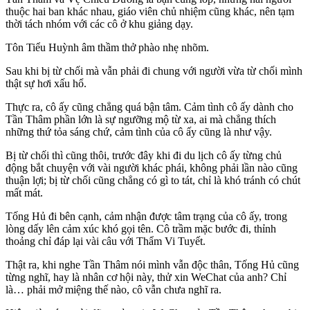
thuộc hai ban khác nhau, giáo viên chủ nhiệm cũng khác, nên tạm
thời tách nhóm với các cô ở khu giảng dạy.
Tôn Tiểu Huỳnh âm thầm thở phào nhẹ nhõm.
Sau khi bị từ chối mà vẫn phải đi chung với người vừa từ chối mình
thật sự hơi xấu hổ.
Thực ra, cô ấy cũng chẳng quá bận tâm. Cảm tình cô ấy dành cho
Tần Thâm phần lớn là sự ngưỡng mộ từ xa, ai mà chẳng thích
những thứ tỏa sáng chứ, cảm tình của cô ấy cũng là như vậy.
Bị từ chối thì cũng thôi, trước đây khi đi du lịch cô ấy từng chủ
động bắt chuyện với vài người khác phái, không phải lần nào cũng
thuận lợi; bị từ chối cũng chẳng có gì to tát, chỉ là khó tránh có chút
mất mát.
Tống Hủ đi bên cạnh, cảm nhận được tâm trạng của cô ấy, trong
lòng dấy lên cảm xúc khó gọi tên. Cô trầm mặc bước đi, thỉnh
thoảng chỉ đáp lại vài câu với Thẩm Vi Tuyết.
Thật ra, khi nghe Tần Thâm nói mình vẫn độc thân, Tống Hủ cũng
từng nghĩ, hay là nhân cơ hội này, thử xin WeChat của anh? Chỉ
là… phải mở miệng thế nào, cô vẫn chưa nghĩ ra.