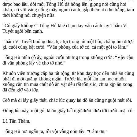
được bao lâu, đôi môi Tống Hủ đã hồng lên, giọng nói cũng hơi
khàn, cô vội vàng uống mấy ngụm canh, gắp thêm ít cơm trắng, tạm
thời không nói chuyện nữa.
“Có giấy không?” Tống Hủ khẽ chạm tay vào cánh tay Thẩm Vi
Tuyết ngồi bên cạnh.
Thẩm Vi Tuyết buông đũa, lục lọi trong túi một hồi, chẳng tìm được
gì, cuối cùng bật cười: “Văn phòng của tớ có, cả một gói to lắm.”
Tống Hủ nhìn cô ấy, ngoài cười nhưng trong không cười: “Vậy cậu
đi văn phòng lấy về cho tớ nhé.”
Khuôn viên trường cấp ba rất rộng, từ khu dạy học đến nhà ăn cũng
phải đi một quãng không ngắn. Trước kia mỗi lần tan học muốn
xuống căn tin mua chút đồ ăn vặt đều rất tốn sức, chưa kịp ăn xong
đã đến giờ vào lớp.
Giờ mà đi lấy giấy thật, chắc lúc quay lại đồ ăn cũng nguội mất rồi.
Đúng lúc này, một gói khăn giấy bất ngờ được đưa tới trước mặt cô.
Là Tần Thâm.
Tống Hủ hơi ngẩn ra, rồi vội vàng đón lấy: “Cảm ơn.”