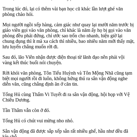
Trong lúc đó, lại có thêm vài bạn học cũ khác lần lượt ghé văn
phòng chào hỏi.
Mọi người ngồi xếp hàng, cảm giác như quay lại mười năm trước bị
giáo viên gọi vào văn phòng, chỉ khác là năm ấy họ bị gọi vào văn
phòng đều phải đứng, chỉ ước sao trốn cho nhanh, hiện giờ lại
chung đụng thì ít mà xa cách thì nhiều, bao nhiêu năm mới thấy mặt,
lưu luyến chẳng muốn rời đi.
Sau đó, lão Viên nhận được điện thoại từ lãnh đạo nên phải vội
vàng kết thúc buổi nói chuyện.
Rời khỏi văn phòng, Tôn Tiểu Huỳnh và Tôn Mộng Nhã cũng tạm
biệt mọi người rồi đi luôn, không hứng thú ra sân vận động nghe
diễn văn, cũng chẳng định ăn ở căn tin.
Tống Hủ cùng Thẩm Vi Tuyết đi ra sân vận động, hội họp với Vệ
Chiêu Dương.
Tần Thâm vẫn còn ở đó.
Tống Hủ có chút vui mừng nho nhỏ.
Sân vận động đã được sắp xếp sẵn rất nhiều ghế, hầu như đều đã
kín chỗ.