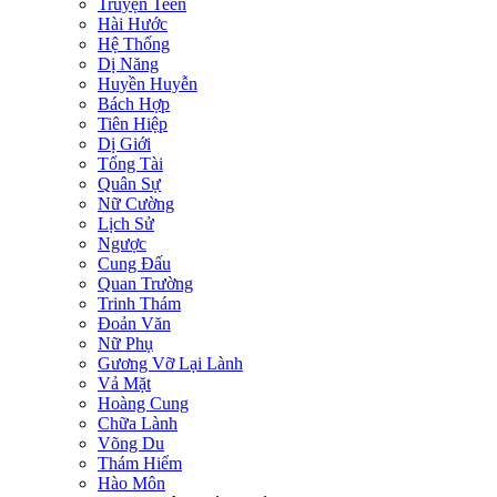
Truyện Teen
Hài Hước
Hệ Thống
Dị Năng
Huyền Huyễn
Bách Hợp
Tiên Hiệp
Dị Giới
Tổng Tài
Quân Sự
Nữ Cường
Lịch Sử
Ngược
Cung Đấu
Quan Trường
Trinh Thám
Đoản Văn
Nữ Phụ
Gương Vỡ Lại Lành
Vả Mặt
Hoàng Cung
Chữa Lành
Võng Du
Thám Hiểm
Hào Môn