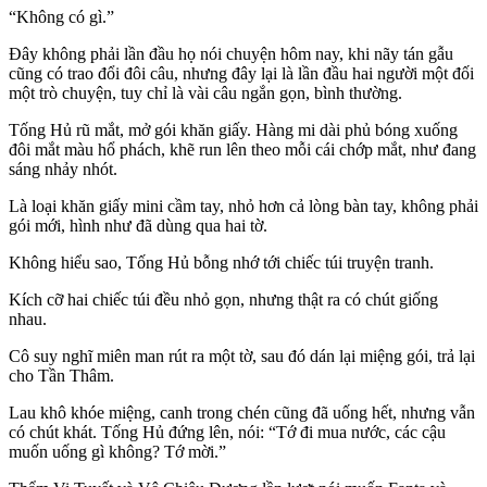
“Không có gì.”
Đây không phải lần đầu họ nói chuyện hôm nay, khi nãy tán gẫu
cũng có trao đổi đôi câu, nhưng đây lại là lần đầu hai người một đối
một trò chuyện, tuy chỉ là vài câu ngắn gọn, bình thường.
Tống Hủ rũ mắt, mở gói khăn giấy. Hàng mi dài phủ bóng xuống
đôi mắt màu hổ phách, khẽ run lên theo mỗi cái chớp mắt, như đang
sáng nhảy nhót.
Là loại khăn giấy mini cầm tay, nhỏ hơn cả lòng bàn tay, không phải
gói mới, hình như đã dùng qua hai tờ.
Không hiểu sao, Tống Hủ bỗng nhớ tới chiếc túi truyện tranh.
Kích cỡ hai chiếc túi đều nhỏ gọn, nhưng thật ra có chút giống
nhau.
Cô suy nghĩ miên man rút ra một tờ, sau đó dán lại miệng gói, trả lại
cho Tần Thâm.
Lau khô khóe miệng, canh trong chén cũng đã uống hết, nhưng vẫn
có chút khát. Tống Hủ đứng lên, nói: “Tớ đi mua nước, các cậu
muốn uống gì không? Tớ mời.”