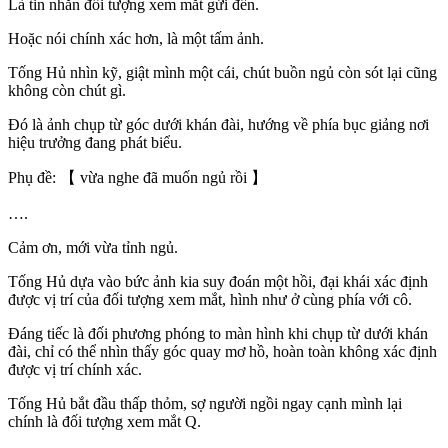
Là tin nhắn đối tượng xem mắt gửi đến.
Hoặc nói chính xác hơn, là một tấm ảnh.
Tống Hủ nhìn kỹ, giật mình một cái, chút buồn ngủ còn sót lại cũng
không còn chút gì.
Đó là ảnh chụp từ góc dưới khán đài, hướng về phía bục giảng nơi
hiệu trưởng đang phát biểu.
Phụ đề: 【 vừa nghe đã muốn ngủ rồi 】
….
Cảm ơn, mới vừa tỉnh ngủ.
Tống Hủ dựa vào bức ảnh kia suy đoán một hồi, đại khái xác định
được vị trí của đối tượng xem mắt, hình như ở cùng phía với cô.
Đáng tiếc là đối phương phóng to màn hình khi chụp từ dưới khán
đài, chỉ có thể nhìn thấy góc quay mơ hồ, hoàn toàn không xác định
được vị trí chính xác.
Tống Hủ bắt đầu thấp thỏm, sợ người ngồi ngay cạnh mình lại
chính là đối tượng xem mắt Q.