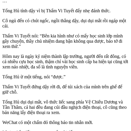
…
Tống Hủ tỉnh dậy vì bị Thẩm Vi Tuyết đẩy nhẹ đánh thức.
Cô ngủ đến có chút ngốc, ngồi thẳng dậy, dụi dụi mắt rồi ngáp một
cái.
Thẩm Vi Tuyết nói: “Bên kia hình như có mấy học sinh lớp mình
gây chuyện, thầy chủ nhiệm đang bận không qua được, bảo tớ đi
xem thử.”
Hôm nay là ngày kỷ niệm thành lập trường, người đến rất đông, có
cả nhiều cựu học sinh, thậm chí vài học sinh cấp ba hiện tại cũng tới
xem náo nhiệt, đa số là tình nguyện viên.
Tống Hủ ừ một tiếng, nói “được.”
Thẩm Vi Tuyết đứng dậy rời đi, để túi xách của mình trên ghế để
giữ chỗ.
Tống Hủ dụi dụi mắt, vô thức liếc sang phía Vệ Chiêu Dương và
Tần Thâm, cả hai đều đang cúi đầu nghịch điện thoại, cô cũng theo
bản năng lấy điện thoại ra xem.
WeChat có một chấm đỏ thông báo tin nhắn mới.