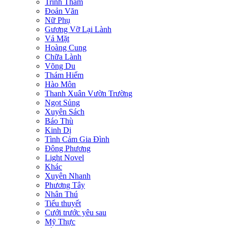
Trinh Thám
Đoản Văn
Nữ Phụ
Gương Vỡ Lại Lành
Vả Mặt
Hoàng Cung
Chữa Lành
Võng Du
Thám Hiểm
Hào Môn
Thanh Xuân Vườn Trường
Ngọt Sủng
Xuyên Sách
Báo Thù
Kinh Dị
Tình Cảm Gia Đình
Đông Phương
Light Novel
Khác
Xuyên Nhanh
Phương Tây
Nhân Thú
Tiểu thuyết
Cưới trước yêu sau
Mỹ Thực