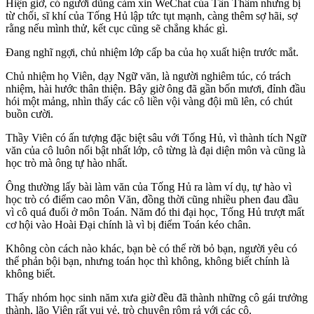
Hiện giờ, có người dũng cảm xin WeChat của Tần Thâm nhưng bị
từ chối, sĩ khí của Tống Hủ lập tức tụt mạnh, càng thêm sợ hãi, sợ
rằng nếu mình thử, kết cục cũng sẽ chẳng khác gì.
Đang nghĩ ngợi, chủ nhiệm lớp cấp ba của họ xuất hiện trước mắt.
Chủ nhiệm họ Viên, dạy Ngữ văn, là người nghiêm túc, có trách
nhiệm, hài hước thân thiện. Bây giờ ông đã gần bốn mươi, đỉnh đầu
hói một mảng, nhìn thấy các cô liền vội vàng đội mũ lên, có chút
buồn cười.
Thầy Viên có ấn tượng đặc biệt sâu với Tống Hủ, vì thành tích Ngữ
văn của cô luôn nổi bật nhất lớp, cô từng là đại diện môn và cũng là
học trò mà ông tự hào nhất.
Ông thường lấy bài làm văn của Tống Hủ ra làm ví dụ, tự hào vì
học trò có điểm cao môn Văn, đồng thời cũng nhiều phen đau đầu
vì cô quá đuối ở môn Toán. Năm đó thi đại học, Tống Hủ trượt mất
cơ hội vào Hoài Đại chính là vì bị điểm Toán kéo chân.
Không còn cách nào khác, bạn bè có thể rời bỏ bạn, người yêu có
thể phản bội bạn, nhưng toán học thì không, không biết chính là
không biết.
Thấy nhóm học sinh năm xưa giờ đều đã thành những cô gái trưởng
thành, lão Viên rất vui vẻ, trò chuyện rôm rả với các cô.