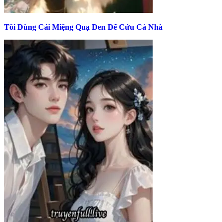
Tôi Dùng Cái Miệng Quạ Đen Để Cứu Cả Nhà