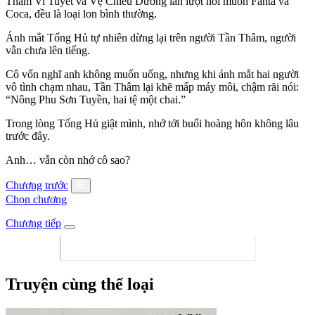
Thẩm Vi Tuyết và Vệ Chiêu Dương lần lượt nói muốn Fanta và
Coca, đều là loại lon bình thường.
Ánh mắt Tống Hủ tự nhiên dừng lại trên người Tần Thâm, người
vẫn chưa lên tiếng.
Cô vốn nghĩ anh không muốn uống, nhưng khi ánh mắt hai người
vô tình chạm nhau, Tần Thâm lại khẽ mấp máy môi, chậm rãi nói:
“Nông Phu Sơn Tuyền, hai tệ một chai.”
Trong lòng Tống Hủ giật mình, nhớ tới buổi hoàng hôn không lâu
trước đây.
Anh… vẫn còn nhớ cô sao?
Chương trước
Chọn chương
Chương tiếp
Truyện cùng thể loại