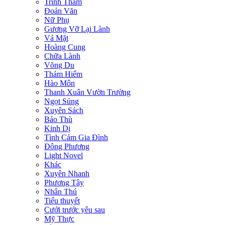
Trinh Thám
Đoản Văn
Nữ Phụ
Gương Vỡ Lại Lành
Vả Mặt
Hoàng Cung
Chữa Lành
Võng Du
Thám Hiểm
Hào Môn
Thanh Xuân Vườn Trường
Ngọt Sủng
Xuyên Sách
Báo Thù
Kinh Dị
Tình Cảm Gia Đình
Đông Phương
Light Novel
Khác
Xuyên Nhanh
Phương Tây
Nhân Thú
Tiểu thuyết
Cưới trước yêu sau
Mỹ Thực