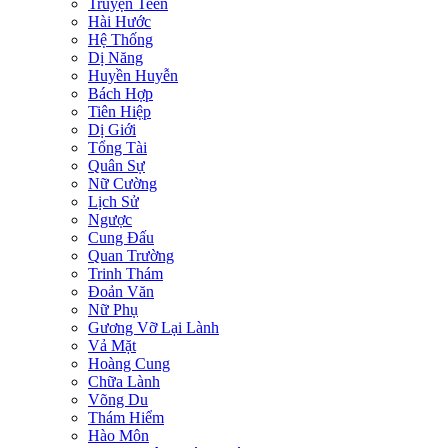
Truyện Teen
Hài Hước
Hệ Thống
Dị Năng
Huyền Huyễn
Bách Hợp
Tiên Hiệp
Dị Giới
Tổng Tài
Quân Sự
Nữ Cường
Lịch Sử
Ngược
Cung Đấu
Quan Trường
Trinh Thám
Đoản Văn
Nữ Phụ
Gương Vỡ Lại Lành
Vả Mặt
Hoàng Cung
Chữa Lành
Võng Du
Thám Hiểm
Hào Môn