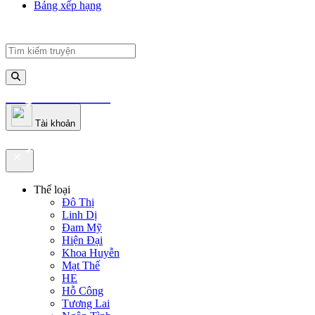
Bảng xếp hạng
truyenfullz.com
Tài khoản
truyenfullz.com
Thể loại
Đô Thị
Linh Dị
Đam Mỹ
Hiện Đại
Khoa Huyễn
Mạt Thế
HE
Hỗ Công
Tương Lai