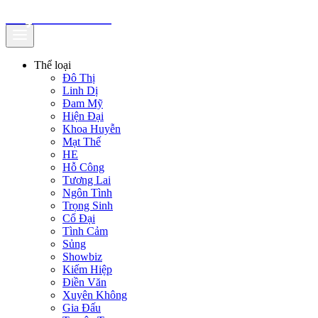
truyenfullz.com
Thể loại
Đô Thị
Linh Dị
Đam Mỹ
Hiện Đại
Khoa Huyễn
Mạt Thế
HE
Hỗ Công
Tương Lai
Ngôn Tình
Trọng Sinh
Cổ Đại
Tình Cảm
Sủng
Showbiz
Kiếm Hiệp
Điền Văn
Xuyên Không
Gia Đấu