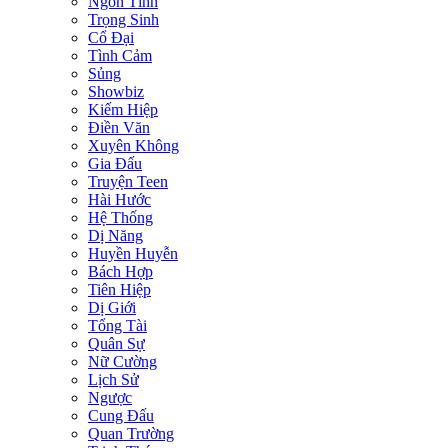
Ngôn Tình
Trọng Sinh
Cổ Đại
Tình Cảm
Sủng
Showbiz
Kiếm Hiệp
Điền Văn
Xuyên Không
Gia Đấu
Truyện Teen
Hài Hước
Hệ Thống
Dị Năng
Huyền Huyễn
Bách Hợp
Tiên Hiệp
Dị Giới
Tổng Tài
Quân Sự
Nữ Cường
Lịch Sử
Ngược
Cung Đấu
Quan Trường