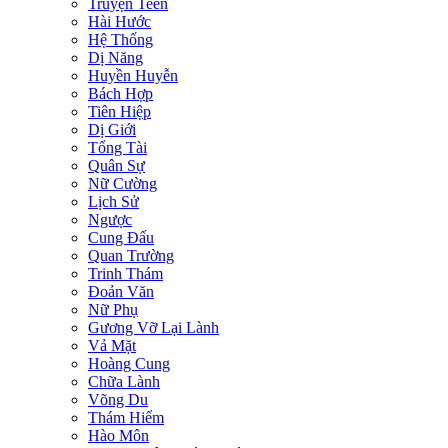
Truyện Teen
Hài Hước
Hệ Thống
Dị Năng
Huyền Huyễn
Bách Hợp
Tiên Hiệp
Dị Giới
Tổng Tài
Quân Sự
Nữ Cường
Lịch Sử
Ngược
Cung Đấu
Quan Trường
Trinh Thám
Đoản Văn
Nữ Phụ
Gương Vỡ Lại Lành
Vả Mặt
Hoàng Cung
Chữa Lành
Võng Du
Thám Hiểm
Hào Môn