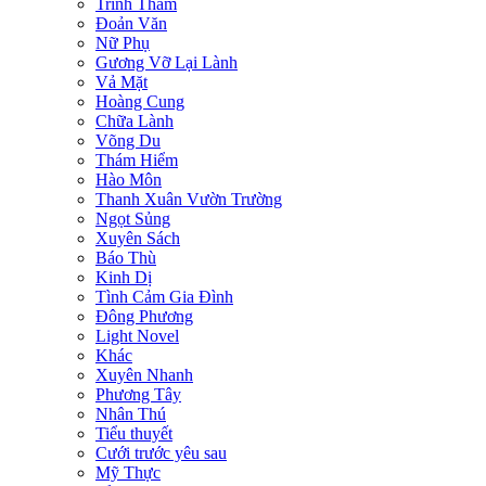
Trinh Thám
Đoản Văn
Nữ Phụ
Gương Vỡ Lại Lành
Vả Mặt
Hoàng Cung
Chữa Lành
Võng Du
Thám Hiểm
Hào Môn
Thanh Xuân Vườn Trường
Ngọt Sủng
Xuyên Sách
Báo Thù
Kinh Dị
Tình Cảm Gia Đình
Đông Phương
Light Novel
Khác
Xuyên Nhanh
Phương Tây
Nhân Thú
Tiểu thuyết
Cưới trước yêu sau
Mỹ Thực