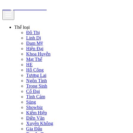
truyenfullz.com
Thể loại
Đô Thị
Linh Dị
Đam Mỹ
Hiện Đại
Khoa Huyễn
Mạt Thế
HE
Hỗ Công
Tương Lai
Ngôn Tình
Trọng Sinh
Cổ Đại
Tình Cảm
Sủng
Showbiz
Kiếm Hiệp
Điền Văn
Xuyên Không
Gia Đấu