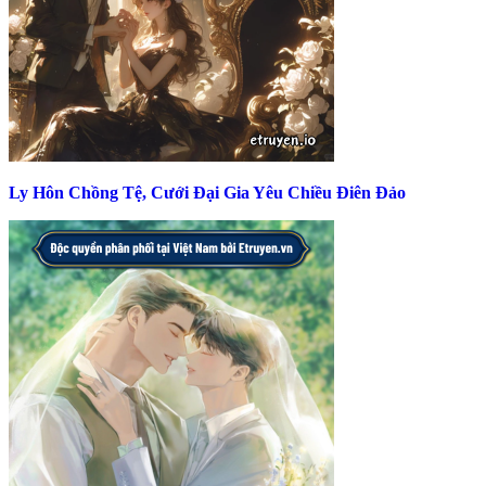
Ly Hôn Chồng Tệ, Cưới Đại Gia Yêu Chiều Điên Đảo