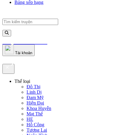
Bảng xếp hạng
truyenfullz.com
Tài khoản
truyenfullz.com
Thể loại
Đô Thị
Linh Dị
Đam Mỹ
Hiện Đại
Khoa Huyễn
Mạt Thế
HE
Hỗ Công
Tương Lai