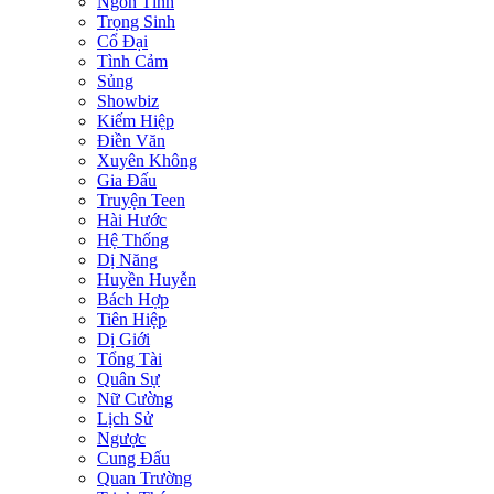
Ngôn Tình
Trọng Sinh
Cổ Đại
Tình Cảm
Sủng
Showbiz
Kiếm Hiệp
Điền Văn
Xuyên Không
Gia Đấu
Truyện Teen
Hài Hước
Hệ Thống
Dị Năng
Huyền Huyễn
Bách Hợp
Tiên Hiệp
Dị Giới
Tổng Tài
Quân Sự
Nữ Cường
Lịch Sử
Ngược
Cung Đấu
Quan Trường