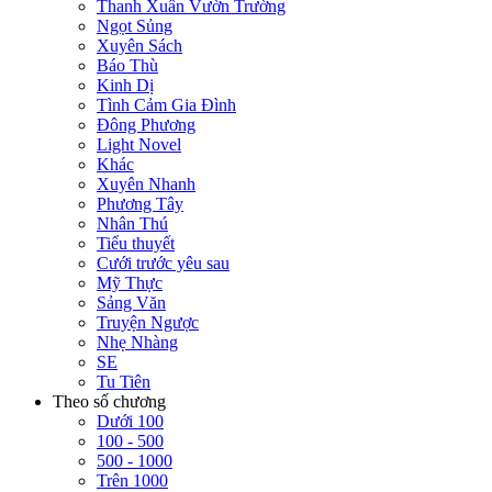
Thanh Xuân Vườn Trường
Ngọt Sủng
Xuyên Sách
Báo Thù
Kinh Dị
Tình Cảm Gia Đình
Đông Phương
Light Novel
Khác
Xuyên Nhanh
Phương Tây
Nhân Thú
Tiểu thuyết
Cưới trước yêu sau
Mỹ Thực
Sảng Văn
Truyện Ngược
Nhẹ Nhàng
SE
Tu Tiên
Theo số chương
Dưới 100
100 - 500
500 - 1000
Trên 1000