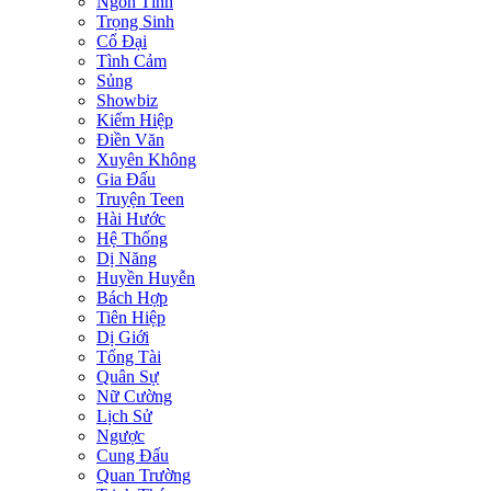
Ngôn Tình
Trọng Sinh
Cổ Đại
Tình Cảm
Sủng
Showbiz
Kiếm Hiệp
Điền Văn
Xuyên Không
Gia Đấu
Truyện Teen
Hài Hước
Hệ Thống
Dị Năng
Huyền Huyễn
Bách Hợp
Tiên Hiệp
Dị Giới
Tổng Tài
Quân Sự
Nữ Cường
Lịch Sử
Ngược
Cung Đấu
Quan Trường