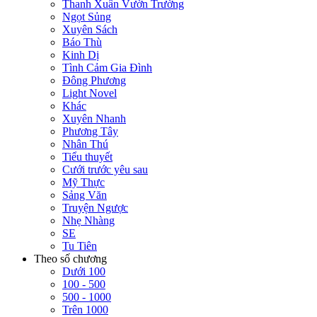
Thanh Xuân Vườn Trường
Ngọt Sủng
Xuyên Sách
Báo Thù
Kinh Dị
Tình Cảm Gia Đình
Đông Phương
Light Novel
Khác
Xuyên Nhanh
Phương Tây
Nhân Thú
Tiểu thuyết
Cưới trước yêu sau
Mỹ Thực
Sảng Văn
Truyện Ngược
Nhẹ Nhàng
SE
Tu Tiên
Theo số chương
Dưới 100
100 - 500
500 - 1000
Trên 1000