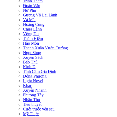
Trinh Thám
Đoản Văn
Nữ Phụ
Gương Vỡ Lại Lành
Vả Mặt
Hoàng Cung
Chữa Lành
Võng Du
Thám Hiểm
Hào Môn
Thanh Xuân Vườn Trường
Ngọt Sủng
Xuyên Sách
Báo Thù
Kinh Dị
Tình Cảm Gia Đình
Đông Phương
Light Novel
Khác
Xuyên Nhanh
Phương Tây
Nhân Thú
Tiểu thuyết
Cưới trước yêu sau
Mỹ Thực