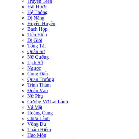
Truyện Teen
Hài Hước
Hệ Thống
Dị Năng
Huyền Huyễn
Bách Hợp
Tiên Hiệp
Dị Giới
Tổng Tài
Quân Sự
Nữ Cường
Lịch Sử
Ngược
Cung Đấu
Quan Trường
Trinh Thám
Đoản Văn
Nữ Phụ
Gương Vỡ Lại Lành
Vả Mặt
Hoàng Cung
Chữa Lành
Võng Du
Thám Hiểm
Hào Môn