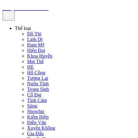
truyenfullz.com
Thể loại
Đô Thị
Linh Dị
Đam Mỹ
Hiện Đại
Khoa Huyễn
Mạt Thế
HE
Hỗ Công
Tương Lai
Ngôn Tình
Trọng Sinh
Cổ Đại
Tình Cảm
Sủng
Showbiz
Kiếm Hiệp
Điền Văn
Xuyên Không
Gia Đấu