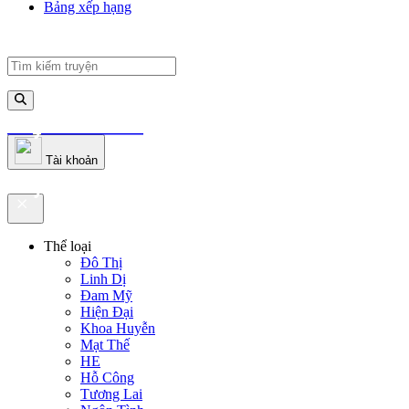
Bảng xếp hạng
truyenfullz.com
Tài khoản
truyenfullz.com
Thể loại
Đô Thị
Linh Dị
Đam Mỹ
Hiện Đại
Khoa Huyễn
Mạt Thế
HE
Hỗ Công
Tương Lai