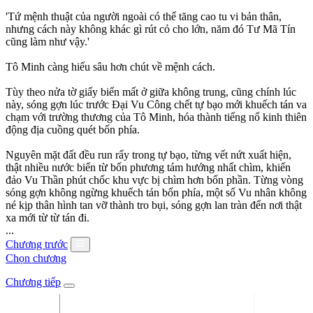
'Tứ mệnh thuật của người ngoài có thể tăng cao tu vi bản thân,
nhưng cách này không khác gì rút cỏ cho lớn, năm đó Tư Mã Tín
cũng làm như vậy.'
Tô Minh càng hiểu sâu hơn chút về mệnh cách.
Tùy theo nửa tờ giấy biến mất ở giữa không trung, cũng chính lúc
này, sóng gợn lúc trước Đại Vu Công chết tự bạo mới khuếch tán va
chạm với trường thương của Tô Minh, hóa thành tiếng nổ kinh thiên
động địa cuồng quét bốn phía.
Nguyên mặt đất đều run rẩy trong tự bạo, từng vết nứt xuất hiện,
thật nhiều nước biển từ bốn phương tám hướng nhất chìm, khiến
đảo Vu Thần phút chốc khu vực bị chìm hơn bốn phần. Từng vòng
sóng gợn không ngừng khuếch tán bốn phía, một số Vu nhân không
né kịp thân hình tan vỡ thành tro bụi, sóng gợn lan tràn đến nơi thật
xa mới từ từ tán đi.
...
Chương trước
Chọn chương
Chương tiếp