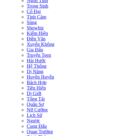
Ngôn Tình
Trọng Sinh
Cổ Đại
Tình Cảm
Sủng
Showbiz
Kiếm Hiệp
Điền Văn
Xuyên Không
Gia Đấu
Truyện Teen
Hài Hước
Hệ Thống
Dị Năng
Huyền Huyễn
Bách Hợp
Tiên Hiệp
Dị Giới
Tổng Tài
Quân Sự
Nữ Cường
Lịch Sử
Ngược
Cung Đấu
Quan Trường