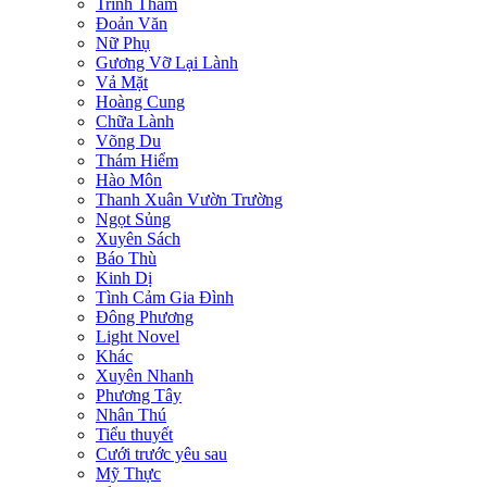
Trinh Thám
Đoản Văn
Nữ Phụ
Gương Vỡ Lại Lành
Vả Mặt
Hoàng Cung
Chữa Lành
Võng Du
Thám Hiểm
Hào Môn
Thanh Xuân Vườn Trường
Ngọt Sủng
Xuyên Sách
Báo Thù
Kinh Dị
Tình Cảm Gia Đình
Đông Phương
Light Novel
Khác
Xuyên Nhanh
Phương Tây
Nhân Thú
Tiểu thuyết
Cưới trước yêu sau
Mỹ Thực