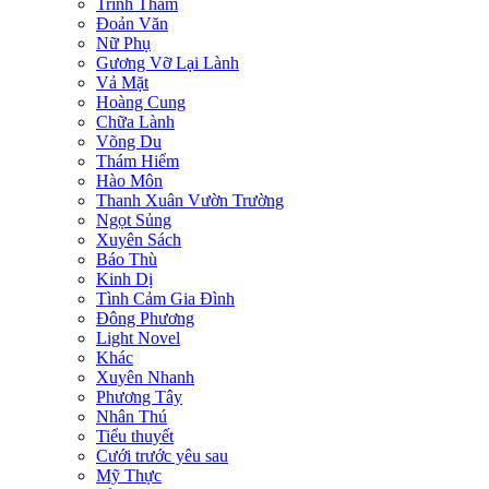
Trinh Thám
Đoản Văn
Nữ Phụ
Gương Vỡ Lại Lành
Vả Mặt
Hoàng Cung
Chữa Lành
Võng Du
Thám Hiểm
Hào Môn
Thanh Xuân Vườn Trường
Ngọt Sủng
Xuyên Sách
Báo Thù
Kinh Dị
Tình Cảm Gia Đình
Đông Phương
Light Novel
Khác
Xuyên Nhanh
Phương Tây
Nhân Thú
Tiểu thuyết
Cưới trước yêu sau
Mỹ Thực