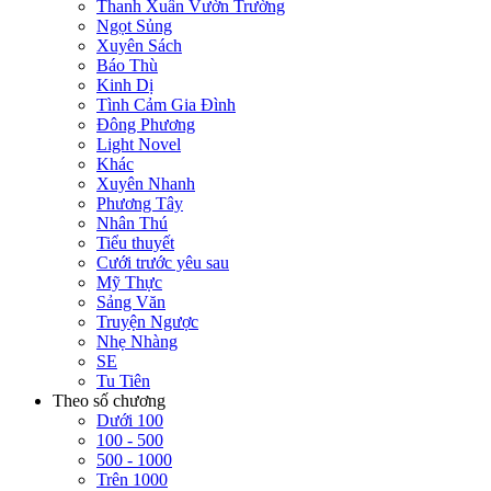
Thanh Xuân Vườn Trường
Ngọt Sủng
Xuyên Sách
Báo Thù
Kinh Dị
Tình Cảm Gia Đình
Đông Phương
Light Novel
Khác
Xuyên Nhanh
Phương Tây
Nhân Thú
Tiểu thuyết
Cưới trước yêu sau
Mỹ Thực
Sảng Văn
Truyện Ngược
Nhẹ Nhàng
SE
Tu Tiên
Theo số chương
Dưới 100
100 - 500
500 - 1000
Trên 1000