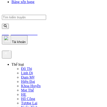
Bảng xếp hạng
truyenfullz.com
Tài khoản
truyenfullz.com
Thể loại
Đô Thị
Linh Dị
Đam Mỹ
Hiện Đại
Khoa Huyễn
Mạt Thế
HE
Hỗ Công
Tương Lai