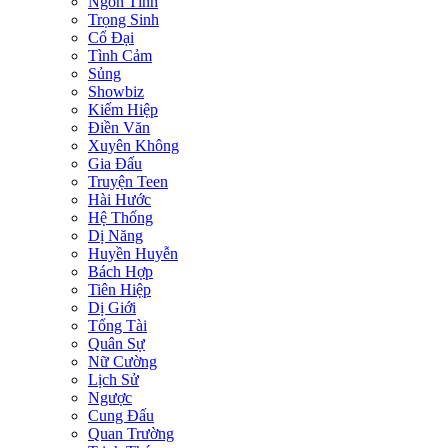
Ngôn Tình
Trọng Sinh
Cổ Đại
Tình Cảm
Sủng
Showbiz
Kiếm Hiệp
Điền Văn
Xuyên Không
Gia Đấu
Truyện Teen
Hài Hước
Hệ Thống
Dị Năng
Huyền Huyễn
Bách Hợp
Tiên Hiệp
Dị Giới
Tổng Tài
Quân Sự
Nữ Cường
Lịch Sử
Ngược
Cung Đấu
Quan Trường