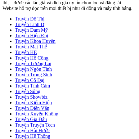
thị,... được các tác giả và dịch giả uy tín chọn lọc và đăng tải.
Website hỗ trợ đọc trên mọi thiết bị như di động và máy tính bảng.
Truyện Đô Thị
Truyện Linh Dị
Truyện Đam Mỹ
Truyện Hiện Đại
Truyện Khoa Huyễn
Truyện Mạt Thế
Truyện HE
Truyện Hỗ Công
Truyện Tương Lai
Truyện Ngôn Tình
Truyện Trọng Sinh
Truyện Cổ Đại
Truyện Tình Cảm
Truyện Sủng
Truyện Showbiz
Truyện Kiếm Hiệp
Truyện Điền Văn
Truyện Xuyên Không
Truyện Gia Đấu
Truyện Truyện Teen
Truyện Hài Hước
Truyện Hệ Thống