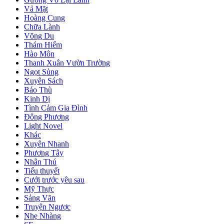
Vả Mặt
Hoàng Cung
Chữa Lành
Võng Du
Thám Hiểm
Hào Môn
Thanh Xuân Vườn Trường
Ngọt Sủng
Xuyên Sách
Báo Thù
Kinh Dị
Tình Cảm Gia Đình
Đông Phương
Light Novel
Khác
Xuyên Nhanh
Phương Tây
Nhân Thú
Tiểu thuyết
Cưới trước yêu sau
Mỹ Thực
Sảng Văn
Truyện Ngược
Nhẹ Nhàng