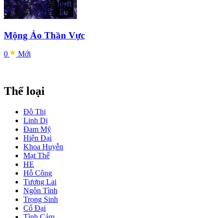
Mộng Ảo Thần Vực
0
Mới
Thể loại
Đô Thị
Linh Dị
Đam Mỹ
Hiện Đại
Khoa Huyễn
Mạt Thế
HE
Hỗ Công
Tương Lai
Ngôn Tình
Trọng Sinh
Cổ Đại
Tình Cảm