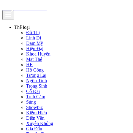
truyenfullz.com
Thể loại
Đô Thị
Linh Dị
Đam Mỹ
Hiện Đại
Khoa Huyễn
Mạt Thế
HE
Hỗ Công
Tương Lai
Ngôn Tình
Trọng Sinh
Cổ Đại
Tình Cảm
Sủng
Showbiz
Kiếm Hiệp
Điền Văn
Xuyên Không
Gia Đấu