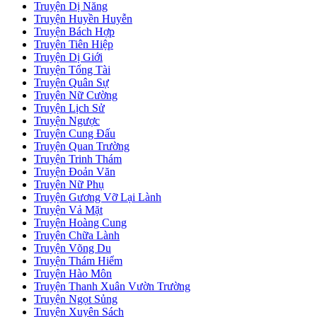
Truyện Dị Năng
Truyện Huyền Huyễn
Truyện Bách Hợp
Truyện Tiên Hiệp
Truyện Dị Giới
Truyện Tổng Tài
Truyện Quân Sự
Truyện Nữ Cường
Truyện Lịch Sử
Truyện Ngược
Truyện Cung Đấu
Truyện Quan Trường
Truyện Trinh Thám
Truyện Đoản Văn
Truyện Nữ Phụ
Truyện Gương Vỡ Lại Lành
Truyện Vả Mặt
Truyện Hoàng Cung
Truyện Chữa Lành
Truyện Võng Du
Truyện Thám Hiểm
Truyện Hào Môn
Truyện Thanh Xuân Vườn Trường
Truyện Ngọt Sủng
Truyện Xuyên Sách