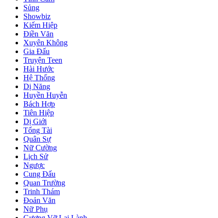
Sủng
Showbiz
Kiếm Hiệp
Điền Văn
Xuyên Không
Gia Đấu
Truyện Teen
Hài Hước
Hệ Thống
Dị Năng
Huyền Huyễn
Bách Hợp
Tiên Hiệp
Dị Giới
Tổng Tài
Quân Sự
Nữ Cường
Lịch Sử
Ngược
Cung Đấu
Quan Trường
Trinh Thám
Đoản Văn
Nữ Phụ
Gương Vỡ Lại Lành