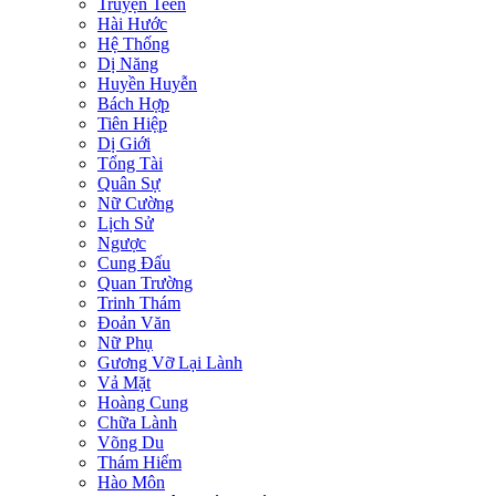
Truyện Teen
Hài Hước
Hệ Thống
Dị Năng
Huyền Huyễn
Bách Hợp
Tiên Hiệp
Dị Giới
Tổng Tài
Quân Sự
Nữ Cường
Lịch Sử
Ngược
Cung Đấu
Quan Trường
Trinh Thám
Đoản Văn
Nữ Phụ
Gương Vỡ Lại Lành
Vả Mặt
Hoàng Cung
Chữa Lành
Võng Du
Thám Hiểm
Hào Môn