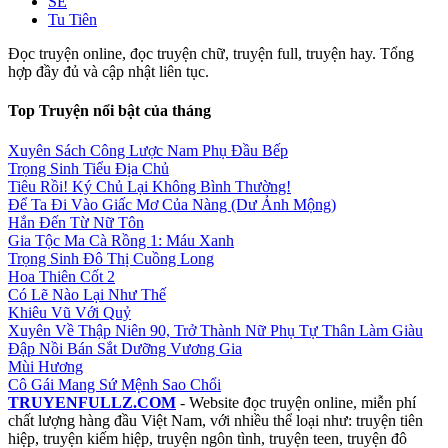
SE
Tu Tiên
Đọc truyện online, đọc truyện chữ, truyện full, truyện hay. Tổng
hợp đầy đủ và cập nhật liên tục.
Top Truyện nổi bật của tháng
Xuyên Sách Công Lược Nam Phụ Đầu Bếp
Trọng Sinh Tiểu Địa Chủ
Tiêu Rồi! Ký Chủ Lại Không Bình Thường!
Để Ta Đi Vào Giấc Mơ Của Nàng (Dư Ảnh Mộng)
Hắn Đến Từ Nữ Tôn
Gia Tộc Ma Cà Rồng 1: Máu Xanh
Trọng Sinh Đô Thị Cuồng Long
Hoa Thiên Cốt 2
Có Lẽ Nào Lại Như Thế
Khiêu Vũ Với Quỷ
Xuyên Về Thập Niên 90, Trở Thành Nữ Phụ Tự Thân Làm Giàu
Đập Nồi Bán Sắt Dưỡng Vương Gia
Mùi Hương
Cô Gái Mang Sứ Mệnh Sao Chổi
TRUYENFULLZ.COM
- Website đọc truyện online, miễn phí
chất lượng hàng đầu Việt Nam, với nhiều thể loại như: truyện tiên
hiệp, truyện kiếm hiệp, truyện ngôn tình, truyện teen, truyện đô