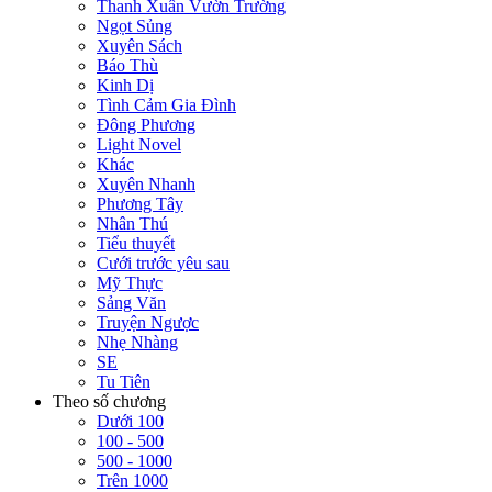
Thanh Xuân Vườn Trường
Ngọt Sủng
Xuyên Sách
Báo Thù
Kinh Dị
Tình Cảm Gia Đình
Đông Phương
Light Novel
Khác
Xuyên Nhanh
Phương Tây
Nhân Thú
Tiểu thuyết
Cưới trước yêu sau
Mỹ Thực
Sảng Văn
Truyện Ngược
Nhẹ Nhàng
SE
Tu Tiên
Theo số chương
Dưới 100
100 - 500
500 - 1000
Trên 1000