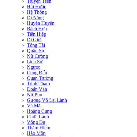
Truyện Teen
Hài Hước
Hệ Thống
Dị Năng
Huyền Huyễn
Bách Hợp
Tiên Hiệp
Dị Giới
Tổng Tài
Quân Sự
Nữ Cường
Lịch Sử
Ngược
Cung Đấu
Quan Trường
Trinh Thám
Đoản Văn
Nữ Phụ
Gương Vỡ Lại Lành
Vả Mặt
Hoàng Cung
Chữa Lành
Võng Du
Thám Hiểm
Hào Môn