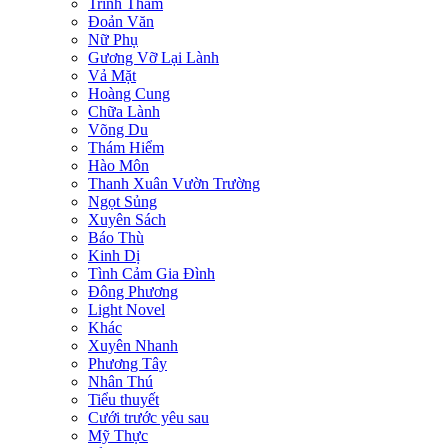
Trinh Thám
Đoản Văn
Nữ Phụ
Gương Vỡ Lại Lành
Vả Mặt
Hoàng Cung
Chữa Lành
Võng Du
Thám Hiểm
Hào Môn
Thanh Xuân Vườn Trường
Ngọt Sủng
Xuyên Sách
Báo Thù
Kinh Dị
Tình Cảm Gia Đình
Đông Phương
Light Novel
Khác
Xuyên Nhanh
Phương Tây
Nhân Thú
Tiểu thuyết
Cưới trước yêu sau
Mỹ Thực