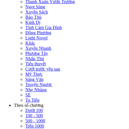
Thanh Xuân Vườn Trường
Ngọt Sủng
Xuyên Sách
Báo Thù
Kinh Dị
Tình Cảm Gia Đình
Đông Phương
Light Novel
Khác
Xuyên Nhanh
Phương Tây
Nhân Thú
Tiểu thuyết
Cưới trước yêu sau
Mỹ Thực
Sảng Văn
Truyện Ngược
Nhẹ Nhàng
SE
Tu Tiên
Theo số chương
Dưới 100
100 - 500
500 - 1000
Trên 1000