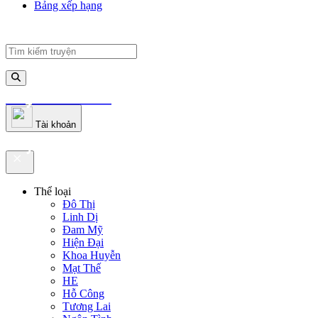
Bảng xếp hạng
truyenfullz.com
Tài khoản
truyenfullz.com
Thể loại
Đô Thị
Linh Dị
Đam Mỹ
Hiện Đại
Khoa Huyễn
Mạt Thế
HE
Hỗ Công
Tương Lai