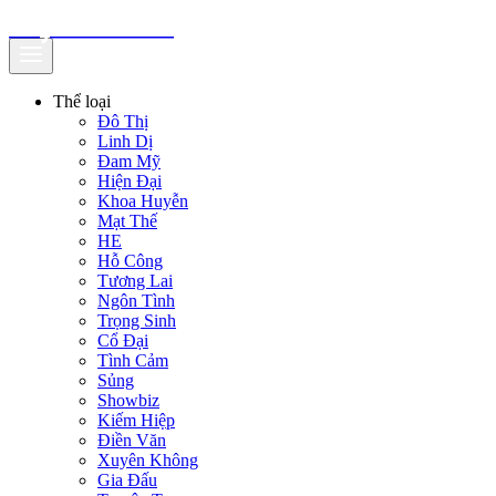
truyenfullz.com
Thể loại
Đô Thị
Linh Dị
Đam Mỹ
Hiện Đại
Khoa Huyễn
Mạt Thế
HE
Hỗ Công
Tương Lai
Ngôn Tình
Trọng Sinh
Cổ Đại
Tình Cảm
Sủng
Showbiz
Kiếm Hiệp
Điền Văn
Xuyên Không
Gia Đấu