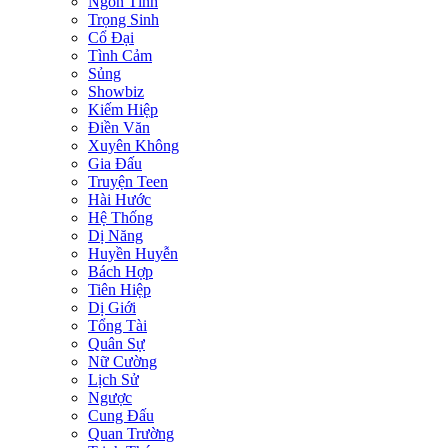
Ngôn Tình
Trọng Sinh
Cổ Đại
Tình Cảm
Sủng
Showbiz
Kiếm Hiệp
Điền Văn
Xuyên Không
Gia Đấu
Truyện Teen
Hài Hước
Hệ Thống
Dị Năng
Huyền Huyễn
Bách Hợp
Tiên Hiệp
Dị Giới
Tổng Tài
Quân Sự
Nữ Cường
Lịch Sử
Ngược
Cung Đấu
Quan Trường