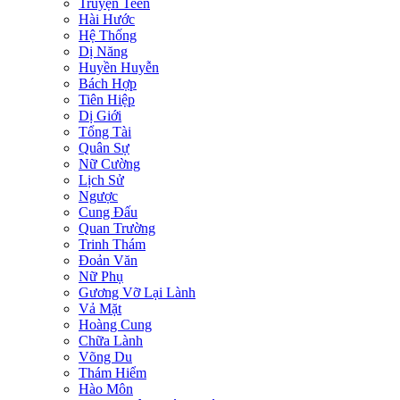
Truyện Teen
Hài Hước
Hệ Thống
Dị Năng
Huyền Huyễn
Bách Hợp
Tiên Hiệp
Dị Giới
Tổng Tài
Quân Sự
Nữ Cường
Lịch Sử
Ngược
Cung Đấu
Quan Trường
Trinh Thám
Đoản Văn
Nữ Phụ
Gương Vỡ Lại Lành
Vả Mặt
Hoàng Cung
Chữa Lành
Võng Du
Thám Hiểm
Hào Môn