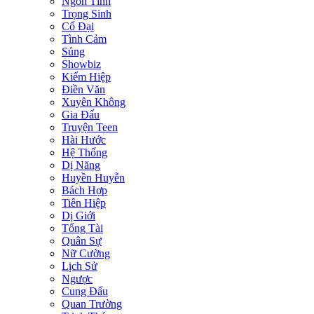
Ngôn Tình
Trọng Sinh
Cổ Đại
Tình Cảm
Sủng
Showbiz
Kiếm Hiệp
Điền Văn
Xuyên Không
Gia Đấu
Truyện Teen
Hài Hước
Hệ Thống
Dị Năng
Huyền Huyễn
Bách Hợp
Tiên Hiệp
Dị Giới
Tổng Tài
Quân Sự
Nữ Cường
Lịch Sử
Ngược
Cung Đấu
Quan Trường