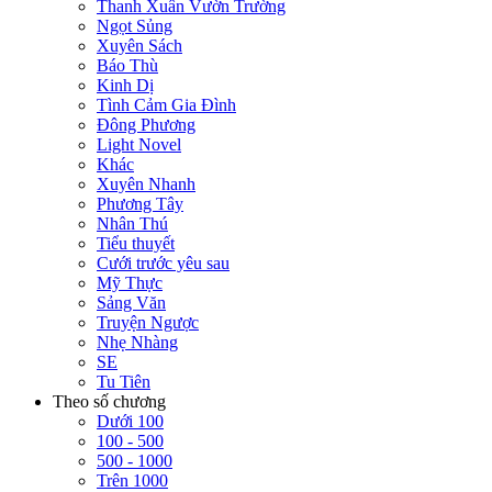
Thanh Xuân Vườn Trường
Ngọt Sủng
Xuyên Sách
Báo Thù
Kinh Dị
Tình Cảm Gia Đình
Đông Phương
Light Novel
Khác
Xuyên Nhanh
Phương Tây
Nhân Thú
Tiểu thuyết
Cưới trước yêu sau
Mỹ Thực
Sảng Văn
Truyện Ngược
Nhẹ Nhàng
SE
Tu Tiên
Theo số chương
Dưới 100
100 - 500
500 - 1000
Trên 1000