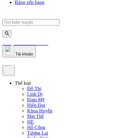
Bảng xếp hạng
truyenfullz.com
Tài khoản
truyenfullz.com
Thể loại
Đô Thị
Linh Dị
Đam Mỹ
Hiện Đại
Khoa Huyễn
Mạt Thế
HE
Hỗ Công
Tương Lai