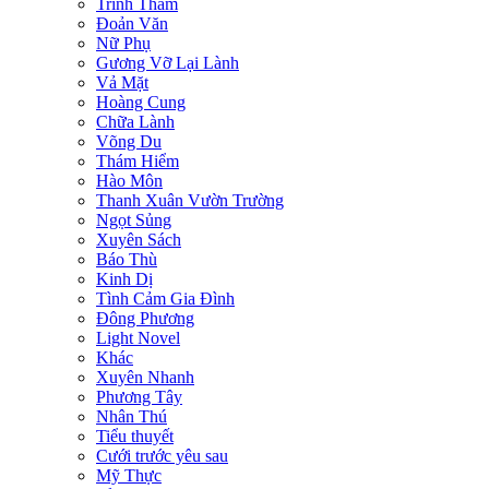
Trinh Thám
Đoản Văn
Nữ Phụ
Gương Vỡ Lại Lành
Vả Mặt
Hoàng Cung
Chữa Lành
Võng Du
Thám Hiểm
Hào Môn
Thanh Xuân Vườn Trường
Ngọt Sủng
Xuyên Sách
Báo Thù
Kinh Dị
Tình Cảm Gia Đình
Đông Phương
Light Novel
Khác
Xuyên Nhanh
Phương Tây
Nhân Thú
Tiểu thuyết
Cưới trước yêu sau
Mỹ Thực