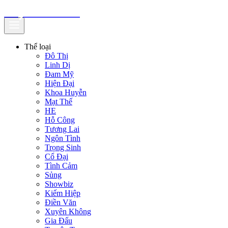
truyenfullz.com
Thể loại
Đô Thị
Linh Dị
Đam Mỹ
Hiện Đại
Khoa Huyễn
Mạt Thế
HE
Hỗ Công
Tương Lai
Ngôn Tình
Trọng Sinh
Cổ Đại
Tình Cảm
Sủng
Showbiz
Kiếm Hiệp
Điền Văn
Xuyên Không
Gia Đấu