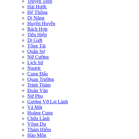
Truyện Teen
Hài Hước
Hệ Thống
Dị Năng
Huyền Huyễn
Bách Hợp
Tiên Hiệp
Dị Giới
Tổng Tài
Quân Sự
Nữ Cường
Lịch Sử
Ngược
Cung Đấu
Quan Trường
Trinh Thám
Đoản Văn
Nữ Phụ
Gương Vỡ Lại Lành
Vả Mặt
Hoàng Cung
Chữa Lành
Võng Du
Thám Hiểm
Hào Môn