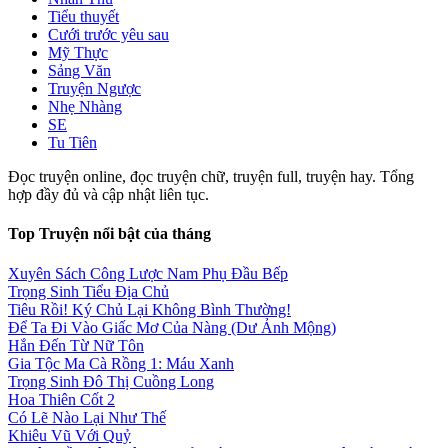
Tiểu thuyết
Cưới trước yêu sau
Mỹ Thực
Sảng Văn
Truyện Ngược
Nhẹ Nhàng
SE
Tu Tiên
Đọc truyện online, đọc truyện chữ, truyện full, truyện hay. Tổng
hợp đầy đủ và cập nhật liên tục.
Top Truyện nổi bật của tháng
Xuyên Sách Công Lược Nam Phụ Đầu Bếp
Trọng Sinh Tiểu Địa Chủ
Tiêu Rồi! Ký Chủ Lại Không Bình Thường!
Để Ta Đi Vào Giấc Mơ Của Nàng (Dư Ảnh Mộng)
Hắn Đến Từ Nữ Tôn
Gia Tộc Ma Cà Rồng 1: Máu Xanh
Trọng Sinh Đô Thị Cuồng Long
Hoa Thiên Cốt 2
Có Lẽ Nào Lại Như Thế
Khiêu Vũ Với Quỷ