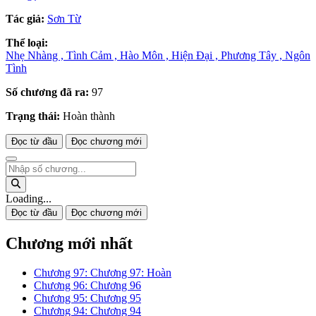
Tác giả:
Sơn Từ
Thể loại:
Nhẹ Nhàng ,
Tình Cảm ,
Hào Môn ,
Hiện Đại ,
Phương Tây ,
Ngôn
Tình
Số chương đã ra:
97
Trạng thái:
Hoàn thành
Đọc từ đầu
Đọc chương mới
Loading...
Đọc từ đầu
Đọc chương mới
Chương mới nhất
Chương 97: Chương 97: Hoàn
Chương 96: Chương 96
Chương 95: Chương 95
Chương 94: Chương 94