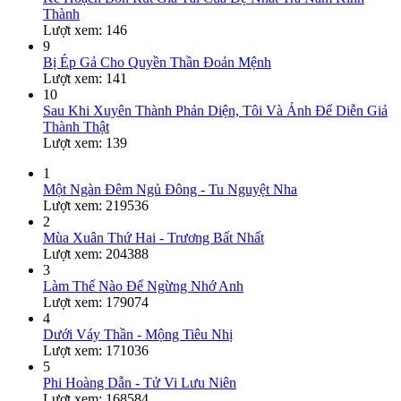
Thành
Lượt xem: 146
9
Bị Ép Gả Cho Quyền Thần Đoản Mệnh
Lượt xem: 141
10
Sau Khi Xuyên Thành Phản Diện, Tôi Và Ảnh Đế Diễn Giả
Thành Thật
Lượt xem: 139
1
Một Ngàn Đêm Ngủ Đông - Tu Nguyệt Nha
Lượt xem: 219536
2
Mùa Xuân Thứ Hai - Trương Bất Nhất
Lượt xem: 204388
3
Làm Thế Nào Để Ngừng Nhớ Anh
Lượt xem: 179074
4
Dưới Váy Thần - Mộng Tiêu Nhị
Lượt xem: 171036
5
Phi Hoàng Dẫn - Tử Vi Lưu Niên
Lượt xem: 168584