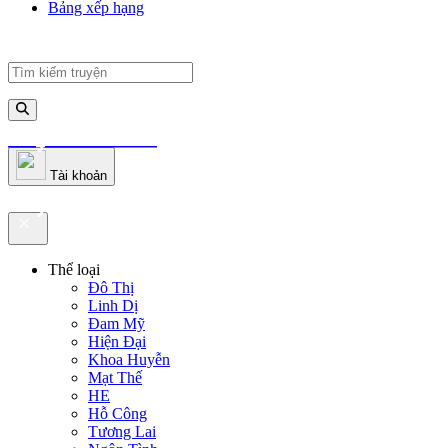
Bảng xếp hạng
truyenfullz.com
Tài khoản
truyenfullz.com
Thể loại
Đô Thị
Linh Dị
Đam Mỹ
Hiện Đại
Khoa Huyễn
Mạt Thế
HE
Hỗ Công
Tương Lai