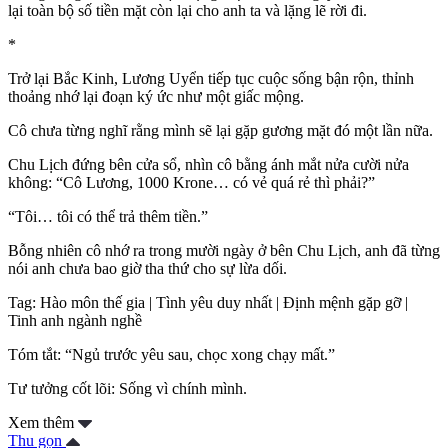
lại toàn bộ số tiền mặt còn lại cho anh ta và lặng lẽ rời đi.
*
Trở lại Bắc Kinh, Lương Uyển tiếp tục cuộc sống bận rộn, thỉnh
thoảng nhớ lại đoạn ký ức như một giấc mộng.
Cô chưa từng nghĩ rằng mình sẽ lại gặp gương mặt đó một lần nữa.
Chu Lịch đứng bên cửa sổ, nhìn cô bằng ánh mắt nửa cười nửa
không: “Cô Lương, 1000 Krone… có vẻ quá rẻ thì phải?”
“Tôi… tôi có thể trả thêm tiền.”
Bỗng nhiên cô nhớ ra trong mười ngày ở bên Chu Lịch, anh đã từng
nói anh chưa bao giờ tha thứ cho sự lừa dối.
Tag: Hào môn thế gia | Tình yêu duy nhất | Định mệnh gặp gỡ |
Tinh anh ngành nghề
Tóm tắt: “Ngủ trước yêu sau, chọc xong chạy mất.”
Tư tưởng cốt lõi: Sống vì chính mình.
Xem thêm
Thu gọn