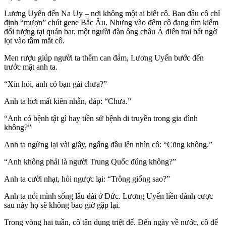
Lương Uyển đến Na Uy – nơi không một ai biết cô. Ban đầu cô chỉ
định “mượn” chút gene Bắc Âu. Nhưng vào đêm cô đang tìm kiếm
đối tượng tại quán bar, một người đàn ông châu Á điển trai bất ngờ
lọt vào tầm mắt cô.
Men rượu giúp người ta thêm can đảm, Lương Uyển bước đến
trước mặt anh ta.
“Xin hỏi, anh có bạn gái chưa?”
Anh ta hơi mất kiên nhẫn, đáp: “Chưa.”
“Anh có bệnh tật gì hay tiền sử bệnh di truyền trong gia đình
không?”
Anh ta ngừng lại vài giây, ngẩng đầu lên nhìn cô: “Cũng không.”
“Anh không phải là người Trung Quốc đúng không?”
Anh ta cười nhạt, hỏi ngược lại: “Trông giống sao?”
Anh ta nói mình sống lâu dài ở Đức. Lương Uyển liền đánh cược
sau này họ sẽ không bao giờ gặp lại.
Trong vòng hai tuần, cô tận dụng triệt để. Đến ngày về nước, cô để