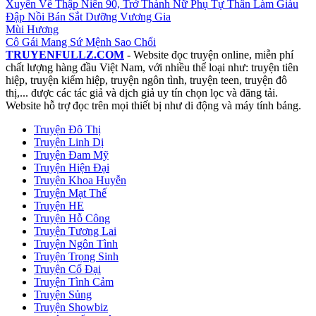
Xuyên Về Thập Niên 90, Trở Thành Nữ Phụ Tự Thân Làm Giàu
Đập Nồi Bán Sắt Dưỡng Vương Gia
Mùi Hương
Cô Gái Mang Sứ Mệnh Sao Chổi
TRUYENFULLZ.COM
- Website đọc truyện online, miễn phí
chất lượng hàng đầu Việt Nam, với nhiều thể loại như: truyện tiên
hiệp, truyện kiếm hiệp, truyện ngôn tình, truyện teen, truyện đô
thị,... được các tác giả và dịch giả uy tín chọn lọc và đăng tải.
Website hỗ trợ đọc trên mọi thiết bị như di động và máy tính bảng.
Truyện Đô Thị
Truyện Linh Dị
Truyện Đam Mỹ
Truyện Hiện Đại
Truyện Khoa Huyễn
Truyện Mạt Thế
Truyện HE
Truyện Hỗ Công
Truyện Tương Lai
Truyện Ngôn Tình
Truyện Trọng Sinh
Truyện Cổ Đại
Truyện Tình Cảm
Truyện Sủng
Truyện Showbiz