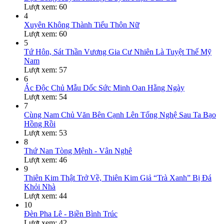
Lượt xem: 60
4
Xuyên Không Thành Tiểu Thôn Nữ
Lượt xem: 60
5
Tứ Hôn, Sát Thần Vương Gia Cư Nhiên Là Tuyệt Thế Mỹ
Nam
Lượt xem: 57
6
Ác Độc Chủ Mẫu Dốc Sức Minh Oan Hằng Ngày
Lượt xem: 54
7
Cùng Nam Chủ Văn Bên Cạnh Lên Tống Nghệ Sau Ta Bạo
Hồng Rồi
Lượt xem: 53
8
Thứ Nan Tòng Mệnh - Vân Nghê
Lượt xem: 46
9
Thiên Kim Thật Trở Về, Thiên Kim Giả “Trà Xanh” Bị Đá
Khỏi Nhà
Lượt xem: 44
10
Đèn Pha Lê - Biền Bình Trúc
Lượt xem: 42