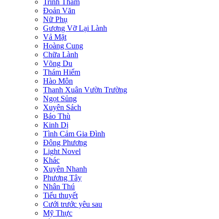
Trinh Thám
Đoản Văn
Nữ Phụ
Gương Vỡ Lại Lành
Vả Mặt
Hoàng Cung
Chữa Lành
Võng Du
Thám Hiểm
Hào Môn
Thanh Xuân Vườn Trường
Ngọt Sủng
Xuyên Sách
Báo Thù
Kinh Dị
Tình Cảm Gia Đình
Đông Phương
Light Novel
Khác
Xuyên Nhanh
Phương Tây
Nhân Thú
Tiểu thuyết
Cưới trước yêu sau
Mỹ Thực