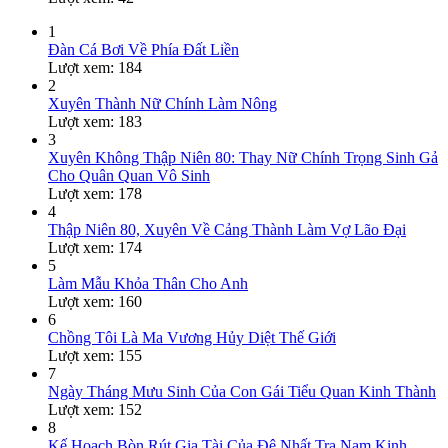
1
Đàn Cá Bơi Về Phía Đất Liền
Lượt xem: 184
2
Xuyên Thành Nữ Chính Làm Nông
Lượt xem: 183
3
Xuyên Không Thập Niên 80: Thay Nữ Chính Trọng Sinh Gả
Cho Quân Quan Vô Sinh
Lượt xem: 178
4
Thập Niên 80, Xuyên Về Cảng Thành Làm Vợ Lão Đại
Lượt xem: 174
5
Làm Mẫu Khỏa Thân Cho Anh
Lượt xem: 160
6
Chồng Tôi Là Ma Vương Hủy Diệt Thế Giới
Lượt xem: 155
7
Ngày Tháng Mưu Sinh Của Con Gái Tiểu Quan Kinh Thành
Lượt xem: 152
8
Kế Hoạch Bòn Rút Gia Tài Của Đệ Nhất Tra Nam Kinh