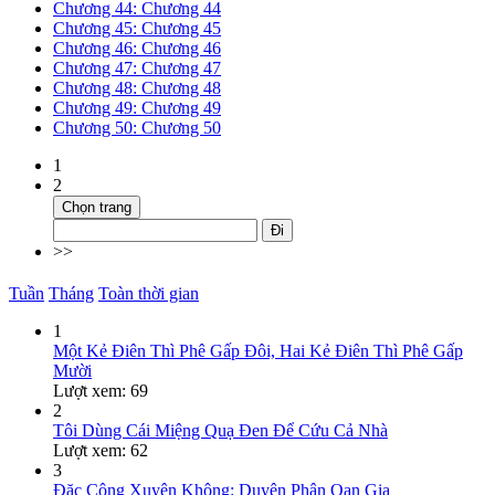
Chương 44: Chương 44
Chương 45: Chương 45
Chương 46: Chương 46
Chương 47: Chương 47
Chương 48: Chương 48
Chương 49: Chương 49
Chương 50: Chương 50
1
2
Chọn trang
Đi
>>
Tuần
Tháng
Toàn thời gian
1
Một Kẻ Điên Thì Phê Gấp Đôi, Hai Kẻ Điên Thì Phê Gấp
Mười
Lượt xem: 69
2
Tôi Dùng Cái Miệng Quạ Đen Để Cứu Cả Nhà
Lượt xem: 62
3
Đặc Công Xuyên Không: Duyên Phận Oan Gia