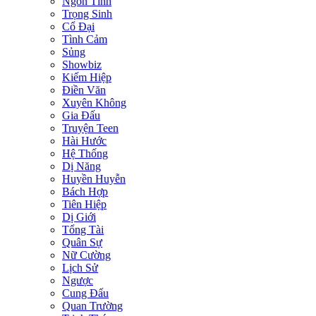
Ngôn Tình
Trọng Sinh
Cổ Đại
Tình Cảm
Sủng
Showbiz
Kiếm Hiệp
Điền Văn
Xuyên Không
Gia Đấu
Truyện Teen
Hài Hước
Hệ Thống
Dị Năng
Huyền Huyễn
Bách Hợp
Tiên Hiệp
Dị Giới
Tổng Tài
Quân Sự
Nữ Cường
Lịch Sử
Ngược
Cung Đấu
Quan Trường