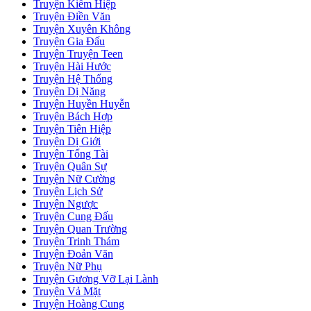
Truyện Kiếm Hiệp
Truyện Điền Văn
Truyện Xuyên Không
Truyện Gia Đấu
Truyện Truyện Teen
Truyện Hài Hước
Truyện Hệ Thống
Truyện Dị Năng
Truyện Huyền Huyễn
Truyện Bách Hợp
Truyện Tiên Hiệp
Truyện Dị Giới
Truyện Tổng Tài
Truyện Quân Sự
Truyện Nữ Cường
Truyện Lịch Sử
Truyện Ngược
Truyện Cung Đấu
Truyện Quan Trường
Truyện Trinh Thám
Truyện Đoản Văn
Truyện Nữ Phụ
Truyện Gương Vỡ Lại Lành
Truyện Vả Mặt
Truyện Hoàng Cung