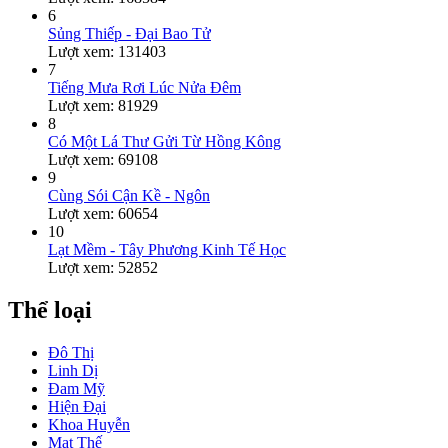
6
Sủng Thiếp - Đại Bao Tử
Lượt xem: 131403
7
Tiếng Mưa Rơi Lúc Nửa Đêm
Lượt xem: 81929
8
Có Một Lá Thư Gửi Từ Hồng Kông
Lượt xem: 69108
9
Cùng Sói Cận Kề - Ngôn
Lượt xem: 60654
10
Lạt Mềm - Tây Phương Kinh Tế Học
Lượt xem: 52852
Thể loại
Đô Thị
Linh Dị
Đam Mỹ
Hiện Đại
Khoa Huyễn
Mạt Thế