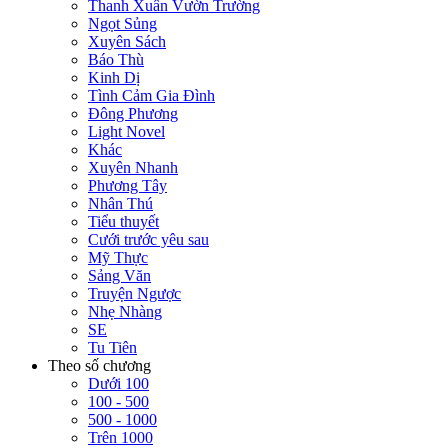
Thanh Xuân Vườn Trường
Ngọt Sủng
Xuyên Sách
Báo Thù
Kinh Dị
Tình Cảm Gia Đình
Đông Phương
Light Novel
Khác
Xuyên Nhanh
Phương Tây
Nhân Thú
Tiểu thuyết
Cưới trước yêu sau
Mỹ Thực
Sảng Văn
Truyện Ngược
Nhẹ Nhàng
SE
Tu Tiên
Theo số chương
Dưới 100
100 - 500
500 - 1000
Trên 1000