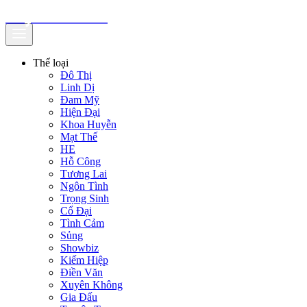
truyenfullz.com
Thể loại
Đô Thị
Linh Dị
Đam Mỹ
Hiện Đại
Khoa Huyễn
Mạt Thế
HE
Hỗ Công
Tương Lai
Ngôn Tình
Trọng Sinh
Cổ Đại
Tình Cảm
Sủng
Showbiz
Kiếm Hiệp
Điền Văn
Xuyên Không
Gia Đấu