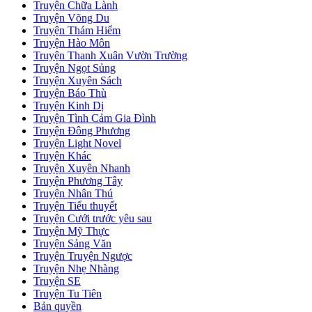
Truyện Chữa Lành
Truyện Võng Du
Truyện Thám Hiểm
Truyện Hào Môn
Truyện Thanh Xuân Vườn Trường
Truyện Ngọt Sủng
Truyện Xuyên Sách
Truyện Báo Thù
Truyện Kinh Dị
Truyện Tình Cảm Gia Đình
Truyện Đông Phương
Truyện Light Novel
Truyện Khác
Truyện Xuyên Nhanh
Truyện Phương Tây
Truyện Nhân Thú
Truyện Tiểu thuyết
Truyện Cưới trước yêu sau
Truyện Mỹ Thực
Truyện Sảng Văn
Truyện Truyện Ngược
Truyện Nhẹ Nhàng
Truyện SE
Truyện Tu Tiên
Bản quyền