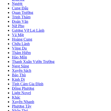
Ngược
Cung Đấu
Quan Trường
Trinh Thám
Đoản Văn
Nữ Phụ
Gương Vỡ Lại Lành
Vả Mặt
Hoàng Cung
Chữa Lành
Võng Du
Thám Hiểm
Hào Môn
Thanh Xuân Vườn Trường
Ngọt Sủng
Xuyên Sách
Báo Thù
Kinh Dị
Tình Cảm Gia Đình
Đông Phương
Light Novel
Khác
Xuyên Nhanh
Phương Tây
Nhân Thú