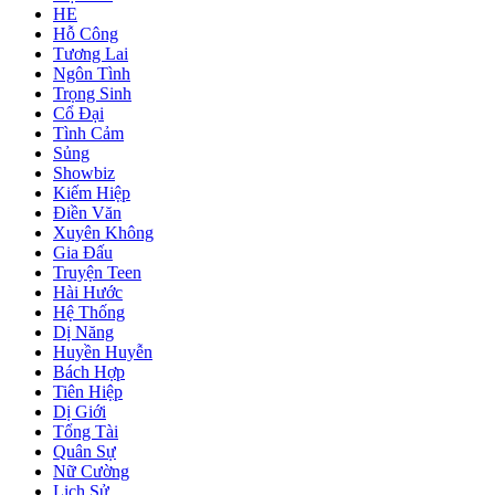
HE
Hỗ Công
Tương Lai
Ngôn Tình
Trọng Sinh
Cổ Đại
Tình Cảm
Sủng
Showbiz
Kiếm Hiệp
Điền Văn
Xuyên Không
Gia Đấu
Truyện Teen
Hài Hước
Hệ Thống
Dị Năng
Huyền Huyễn
Bách Hợp
Tiên Hiệp
Dị Giới
Tổng Tài
Quân Sự
Nữ Cường
Lịch Sử