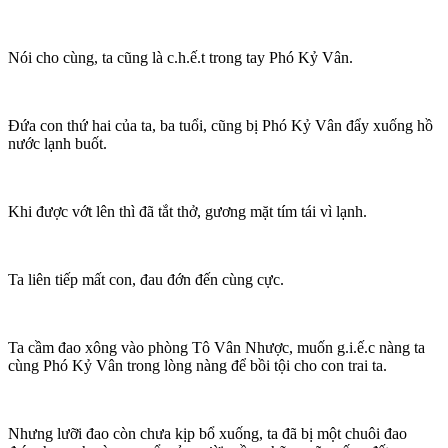
Nói cho cùng, ta cũng là c.h.ế.t trong tay Phó Kỷ Vân.
Đứa con thứ hai của ta, ba tuổi, cũng bị Phó Kỷ Vân đẩy xuống hồ
nước lạnh buốt.
Khi được vớt lên thì đã tắt thở, gương mặt tím tái vì lạnh.
Ta liên tiếp mất con, đau đớn đến cùng cực.
Ta cầm đao xông vào phòng Tô Vân Nhược, muốn g.i.ế.c nàng ta
cùng Phó Kỷ Vân trong lòng nàng để bồi tội cho con trai ta.
Nhưng lưỡi đao còn chưa kịp bổ xuống, ta đã bị một chuôi đao