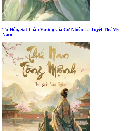
Tứ Hôn, Sát Thần Vương Gia Cư Nhiên Là Tuyệt Thế Mỹ
Nam