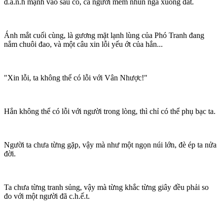
đ.á.n.h mạnh vào sau cổ, cả người mềm nhũn ngã xuống đất.
Ánh mắt cuối cùng, là gương mặt lạnh lùng của Phó Tranh đang
nắm chuôi đao, và một câu xin lỗi yếu ớt của hắn...
"Xin lỗi, ta không thể có lỗi với Vân Nhược!"
Hắn không thể có lỗi với người trong lòng, thì chỉ có thể phụ bạc ta.
Người ta chưa từng gặp, vậy mà như một ngọn núi lớn, đè ép ta nửa
đời.
Ta chưa từng tranh sủng, vậy mà từng khắc từng giây đều phải so
đo với một người đã c.h.ế.t.