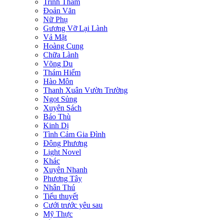
Trinh Thám
Đoản Văn
Nữ Phụ
Gương Vỡ Lại Lành
Vả Mặt
Hoàng Cung
Chữa Lành
Võng Du
Thám Hiểm
Hào Môn
Thanh Xuân Vườn Trường
Ngọt Sủng
Xuyên Sách
Báo Thù
Kinh Dị
Tình Cảm Gia Đình
Đông Phương
Light Novel
Khác
Xuyên Nhanh
Phương Tây
Nhân Thú
Tiểu thuyết
Cưới trước yêu sau
Mỹ Thực