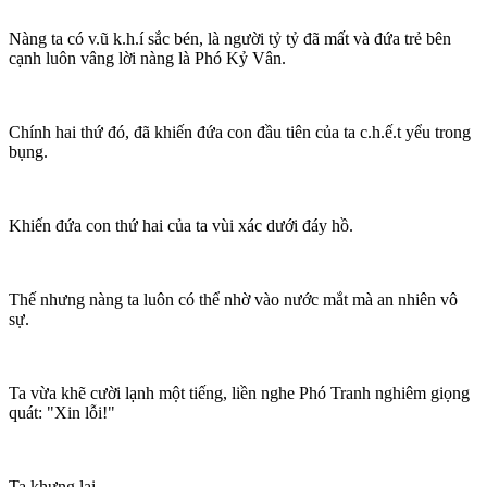
Nàng ta có v.ũ k.h.í sắc bén, là người tỷ tỷ đã mất và đứa trẻ bên
cạnh luôn vâng lời nàng là Phó Kỷ Vân.
Chính hai thứ đó, đã khiến đứa con đầu tiên của ta c.h.ế.t yểu trong
bụng.
Khiến đứa con thứ hai của ta vùi xác dưới đáy hồ.
Thế nhưng nàng ta luôn có thể nhờ vào nước mắt mà an nhiên vô
sự.
Ta vừa khẽ cười lạnh một tiếng, liền nghe Phó Tranh nghiêm giọng
quát: "Xin lỗi!"
Ta khựng lại.