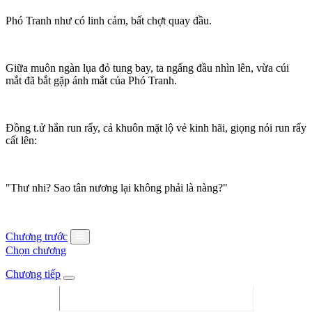
Phó Tranh như có linh cảm, bất chợt quay đầu.
Giữa muôn ngàn lụa đỏ tung bay, ta ngẩng đầu nhìn lên, vừa cúi
mắt đã bắt gặp ánh mắt của Phó Tranh.
Đồng t.ử hắn run rẩy, cả khuôn mặt lộ vẻ kinh hãi, giọng nói run rẩy
cất lên:
"Thư nhi? Sao tân nương lại không phải là nàng?"
Chương trước
Chọn chương
Chương tiếp