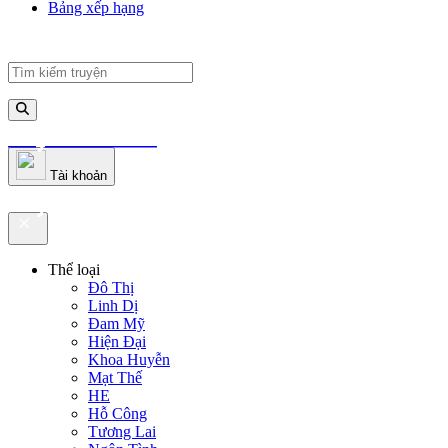
Bảng xếp hạng
truyenfullz.com
Tài khoản
truyenfullz.com
Thể loại
Đô Thị
Linh Dị
Đam Mỹ
Hiện Đại
Khoa Huyễn
Mạt Thế
HE
Hỗ Công
Tương Lai