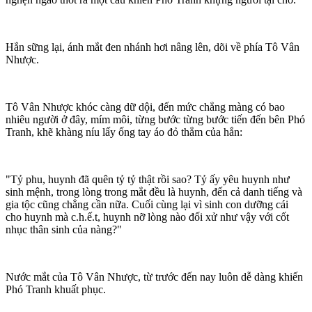
Hắn sững lại, ánh mắt đen nhánh hơi nâng lên, dõi về phía Tô Vân
Nhược.
Tô Vân Nhược khóc càng dữ dội, đến mức chẳng màng có bao
nhiêu người ở đây, mím môi, từng bước từng bước tiến đến bên Phó
Tranh, khẽ khàng níu lấy ống tay áo đỏ thắm của hắn:
"Tỷ phu, huynh đã quên tỷ tỷ thật rồi sao? Tỷ ấy yêu huynh như
sinh mệnh, trong lòng trong mắt đều là huynh, đến cả danh tiếng và
gia tộc cũng chẳng cần nữa. Cuối cùng lại vì sinh con dưỡng cái
cho huynh mà c.h.ế.t, huynh nỡ lòng nào đối xử như vậy với cốt
nhục thân sinh của nàng?"
Nước mắt của Tô Vân Nhược, từ trước đến nay luôn dễ dàng khiến
Phó Tranh khuất phục.