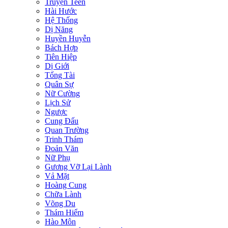
Truyện Teen
Hài Hước
Hệ Thống
Dị Năng
Huyền Huyễn
Bách Hợp
Tiên Hiệp
Dị Giới
Tổng Tài
Quân Sự
Nữ Cường
Lịch Sử
Ngược
Cung Đấu
Quan Trường
Trinh Thám
Đoản Văn
Nữ Phụ
Gương Vỡ Lại Lành
Vả Mặt
Hoàng Cung
Chữa Lành
Võng Du
Thám Hiểm
Hào Môn