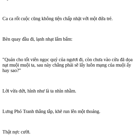
Ca ca rốt cuộc cũng không tiện chấp nhặt với một đứa trẻ.
Bèn quay đầu đi, lạnh nhạt lẩm bẩm:
"Quản cho tốt viên ngọc quý của ngươi đi, còn chưa vào cửa đã dọa
nạt muội muội ta, sau này chẳng phải sẽ lấy luôn mạng của muội ấy
hay sao?"
Lời vừa dứt, hình như là ta nhìn nhầm.
Lưng Phó Tranh thẳng tắp, khẽ run lên một thoáng.
Thật nực cười.