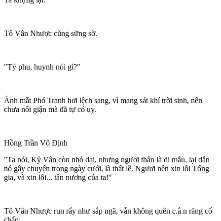
Tô Vân Nhược cũng sững sờ.
"Tỷ phu, huynh nói gì?"
Ánh mắt Phó Tranh hơi lệch sang, vì mang sát khí trời sinh, nên
chưa nổi giận mà đã tự có uy.
Hồng Trần Vô Định
"Ta nói, Kỷ Vân còn nhỏ dại, nhưng ngươi thân là di mẫu, lại dẫn
nó gây chuyện trong ngày cưới, là thất lễ. Ngươi nên xin lỗi Tống
gia, và xin lỗi... tân nương của ta!"
Tô Vân Nhược run rẩy như sắp ngã, vẫn không quên c.ắ.n răng cố
chấp: