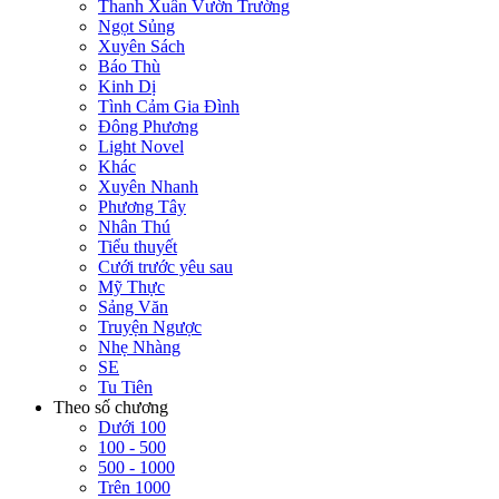
Thanh Xuân Vườn Trường
Ngọt Sủng
Xuyên Sách
Báo Thù
Kinh Dị
Tình Cảm Gia Đình
Đông Phương
Light Novel
Khác
Xuyên Nhanh
Phương Tây
Nhân Thú
Tiểu thuyết
Cưới trước yêu sau
Mỹ Thực
Sảng Văn
Truyện Ngược
Nhẹ Nhàng
SE
Tu Tiên
Theo số chương
Dưới 100
100 - 500
500 - 1000
Trên 1000