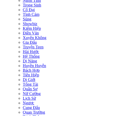
Ngôn Tình
Trọng Sinh
Cổ Đại
Tình Cảm
Sủng
Showbiz
Kiếm Hiệp
Điền Văn
Xuyên Không
Gia Đấu
Truyện Teen
Hài Hước
Hệ Thống
Dị Năng
Huyền Huyễn
Bách Hợp
Tiên Hiệp
Dị Giới
Tổng Tài
Quân Sự
Nữ Cường
Lịch Sử
Ngược
Cung Đấu
Quan Trường