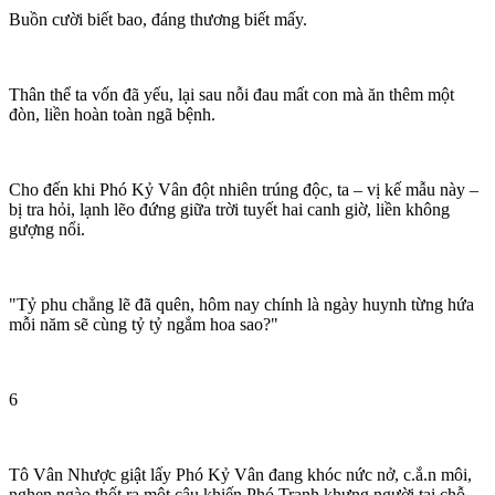
Buồn cười biết bao, đáng thương biết mấy.
Thân thể ta vốn đã yếu, lại sau nỗi đau mất con mà ăn thêm một
đòn, liền hoàn toàn ngã bệnh.
Cho đến khi Phó Kỷ Vân đột nhiên trúng độc, ta – vị kế mẫu này –
bị tra hỏi, lạnh lẽo đứng giữa trời tuyết hai canh giờ, liền không
gượng nổi.
"Tỷ phu chẳng lẽ đã quên, hôm nay chính là ngày huynh từng hứa
mỗi năm sẽ cùng tỷ tỷ ngắm hoa sao?"
6
Tô Vân Nhược giật lấy Phó Kỷ Vân đang khóc nức nở, c.ắ.n môi,
nghẹn ngào thốt ra một câu khiến Phó Tranh khựng người tại chỗ.