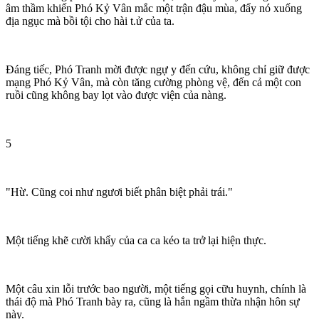
âm thầm khiến Phó Kỷ Vân mắc một trận đậu mùa, đẩy nó xuống
địa ngục mà bồi tội cho hài t.ử của ta.
Đáng tiếc, Phó Tranh mời được ngự y đến cứu, không chỉ giữ được
mạng Phó Kỷ Vân, mà còn tăng cường phòng vệ, đến cả một con
ruồi cũng không bay lọt vào được viện của nàng.
5
"Hừ. Cũng coi như ngươi biết phân biệt phải trái."
Một tiếng khẽ cười khẩy của ca ca kéo ta trở lại hiện thực.
Một câu xin lỗi trước bao người, một tiếng gọi cữu huynh, chính là
thái độ mà Phó Tranh bày ra, cũng là hắn ngầm thừa nhận hôn sự
này.