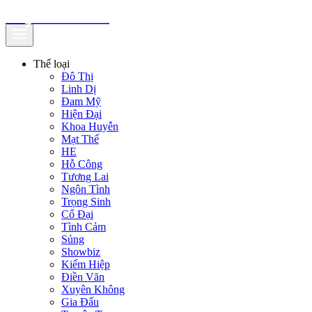
truyenfullz.com
Thể loại
Đô Thị
Linh Dị
Đam Mỹ
Hiện Đại
Khoa Huyễn
Mạt Thế
HE
Hỗ Công
Tương Lai
Ngôn Tình
Trọng Sinh
Cổ Đại
Tình Cảm
Sủng
Showbiz
Kiếm Hiệp
Điền Văn
Xuyên Không
Gia Đấu