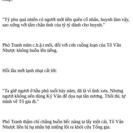
"Tỷ phu quả nhiên có người mới liền quên cố nhân, huynh làm vậy,
sao xứng với tấm chân tình của tỷ tỷ dành cho huynh."
Phó Tranh mím c.h.ặ.t môi, đối với cơn cuồng loạn của Tô Vân
Nhược không buồn lên tiếng.
Hồi lâu mới lạnh nhạt cất lời:
"Ta giữ ngươi ở hầu phủ suốt bảy năm, đã là vì tình xưa. Nhưng
ngươi không nên dùng Kỷ Vân để dọa nạt tân nương. Thôi thì, tự
mình về Tô gia đi."
Phó Tranh thậm chí chẳng buồn liếc nàng ta lấy một cái, Tô Vân
Nhược liền bị hạ nhân bịt miệng lôi ra khỏi cửa Tống gia.