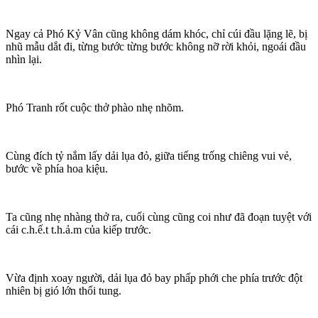
Ngay cả Phó Kỷ Vân cũng không dám khóc, chỉ cúi đầu lặng lẽ, bị
nhũ mẫu dắt đi, từng bước từng bước không nỡ rời khỏi, ngoái đầu
nhìn lại.
Phó Tranh rốt cuộc thở phào nhẹ nhõm.
Cùng đích tỷ nắm lấy dải lụa đỏ, giữa tiếng trống chiêng vui vẻ,
bước về phía hoa kiệu.
Ta cũng nhẹ nhàng thở ra, cuối cùng cũng coi như đã đoạn tuyệt với
cái c.h.ế.t t.h.ả.m của kiếp trước.
Vừa định xoay người, dải lụa đỏ bay phấp phới che phía trước đột
nhiên bị gió lớn thổi tung.