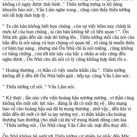
không có ngày được thái bình ." Thừa tướng trưng ra bộ dáng
khuyên bảo nói , Vân Lâm nghe xong , cũng cảm thấy thừa tướng
nói rất hợp tình hợp lý .
" Ta căn bản không biết bọn chúng , còn sự việc hôm nay chính là
mưu kế của bọn chúng , ta căn bản không hề có liên quan ! ". Ôn
Nhã tức giận đến sắc mặt đỏ bừng lên , Thừa tướng mỗi câu nói của
hắn đều là nói nàng và bọn chúng có quan hệ , rõ ràng là muốn thừa
cơ hãm hại nàng , nhưng mà Ôn Nhã chỉ là nói miệng , cũng không
có bằng chứng , còn lời khi nãy của hắc y nhân ai nấy cũng đều
nghe được , Ôn Nhã cho dù nói có lý cũng không hợp tình rồi a .
" Hoàng thượng , vi thần có việc muốn khẩn cầu ". Thừa tướng
không để ý đến lời Ôn Nhã biện giải , tiếp tục cùng Vân Lâm nói .
" Thừa tướng cứ nói ." Vân Lâm nói .
" Kỳ thực , lần này cứu viện hoàng hậu nương nương , vi thần cũng
không tốn một sức lực nào , đúng là đã có một thị vệ , liều mạng
bảo vệ cho hoàng hậu mà đã bị trọng thương , nhờ vậy , đến khi vi
thần đến đó mới có thể ra tay tương trợ , vi thần khẩn cầu hoàng
thượng ban thưởng cho nhất cái thị vệ trung thành dũng cảm kia
."Thừa tướng nói , Ôn Nhã cùng Vân Cẩm sắc mặt đều thay đổi .
Ôn Nhã không hề nghĩ tới Thừa tướng cư nhiên lai nhắc đến Mặc