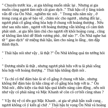
" Chuyện trước kia , ai gia không muốn nhắc lại . Nhưng ai gia
muốn cùng ngươi làm một cái giao dịch ." Thái hậu cố ý lảng tránh
vấn đề của Ôn Nhã , nghiêm túc nói . " Trong nửa năm này , ở
trong cung ai gia sẽ bảo vệ , chăm sóc cho ngươi , nhưng đổi lại ,
ngươi phải cố gắng sống hòa hợp ở chung với hoàng thượng . Nếu
như sau nửa năm , ngươi với hoàng thượng vẫn không có cảm tình
phát sinh , ai gia liền làm chủ cho ngươi rời khỏi hoàng cung , cũng
sẽ không làm khó dễ Bình vương phủ , thế nào ?". Ôn Nhã nghe hai
từ " giao dịch" từ miệng thái hậu, làm cho nàng lo lắng , tim đập
thình thịch.
" Thái hậu nói như vậy , là thật ?" Ôn Nhã không quá tin tưởng hỏi
.
" Đương nhiên là thật , nhưng ngươi phải hứa với ta là phải sống
hòa hợp với hoàng thượng ." Thái hậu khẳng định nói .
" Ta chỉ có thể đảm bảo là sẽ cố gắng ở chung với hắn , nhưng
không thể đảm bảo là hắn cũng sẽ cố gắng hòa hợp với ta ." Ôn
Nhã nói , điều kiện của thái hậu quả khiến nàng cảm động , nếu nói
như vậy có phải nàng và Mặc Khanh sẽ còn có cơ hôi cùng nhau ?
" Vậy thị vệ có tên gọi Mặc Khanh , ai gia sẽ phái hắn xuất cung ,
ngươi không có ý kiến gì chứ ." Thái hậu hi vọng Ôn Nhã và hoàng