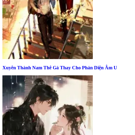
Xuyên Thành Nam Thê Gả Thay Cho Phản Diện Âm U