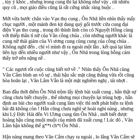
, tùy ý khóc , nhưng trong cung thì lại không như vậy , rất nhiều
quy cũ , mọi giáo điều cũng là rất cứng nhắc ràng buộc .
Mới vừa bước chân vào Vạn thọ cung , Ôn Nhã liền nhìn thấy mấy
chục người , một mảnh đen kịt đang quỳ gối trước cửa cung đại
điện Vạn tho cung , trong đó thình lình còn có Nguyệt Hồng cùng
với thiếp thân tì nữ của Vân công chúa , còn những người khác là
cung nữ thái giám của Vi ương cung cùng cung của công chúa .
Không nghĩ đến , chỉ vì mình đi ra ngoài một lần , kết quả lại làm
liên lụy đến nhiều người như vậy , Ôn Nhã trong lòng bỗng cảm
thấy trở nên nặng nề .
" Các ngươi rốt cuộc cũng biết trở về ." Nhìn thấy Ôn Nhã cùng
Vân Cẩm bình an vô sự , thái hậu sắc mặt căng thẳng vừa rồi cũng
hòa hoãn lại , Vân Lâm Vẫn là một mặt nghiêm nghị , tái nhợt .
Ban đầu thời điểm Ôn Nhã trộm lấy lệnh bài xuất cung , hắn thật sự
cũng chưa biết chuyện , thế nhưng mọi chuyện lại trùng hợp , hắn
định an bài cho người xuất cung làm việc thì mới phát hiện ra lệnh
bài đã không còn ! Hắn cũng chưa nghĩ sẽ hoài nghi nàng , nhưng
khi Lý Đức Hải đến Vi Ương cung tìm Ôn Nhã , mới biết được
hoàng hậu cùng muội muội của mình đã xuất cung ! Lúc đó , Vân
Lâm hận không thể g**t ch*t Ôn Nhã .
Hận nàng mang theo Vân Cẩm chạy ra ngoài , lo lắng Vân Cẩm sẽ