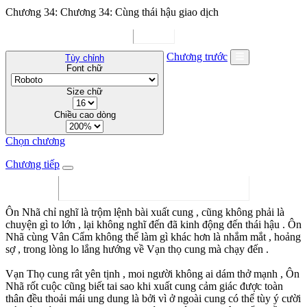
Chương 34: Chương 34: Cùng thái hậu giao dịch
Chương trước
Tùy chỉnh
Font chữ
Size chữ
Chiều cao dòng
Chọn chương
Chương tiếp
Ôn Nhã chỉ nghĩ là trộm lệnh bài xuất cung , cũng không phải là
chuyện gì to lớn , lại không nghĩ đến đã kinh động đến thái hậu . Ôn
Nhã cùng Vân Cẩm không thể làm gì khác hơn là nhắm mắt , hoảng
sợ , trong lòng lo lắng hướng về Vạn thọ cung mà chạy đến .
Vạn Thọ cung rât yên tịnh , moi người không ai dám thở mạnh , Ôn
Nhã rốt cuộc cũng biết tai sao khi xuất cung cảm giác được toàn
thân đều thoải mái ung dung là bởi vì ở ngoài cung có thể tùy ý cười