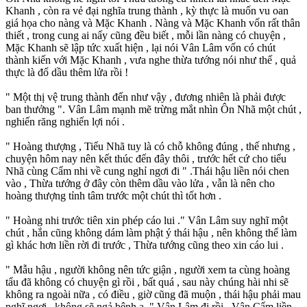
Khanh , còn ra vẻ đại nghĩa trung thành , kỳ thực là muốn vu oan
giá họa cho nàng và Mặc Khanh . Nàng và Mặc Khanh vốn rất thân
thiết , trong cung ai nấy cũng đều biết , mỗi lần nàng có chuyện ,
Mặc Khanh sẽ lập tức xuất hiện , lại nói Vân Lâm vốn có chút
thành kiến với Mặc Khanh , vưa nghe thừa tướng nói như thế , quả
thực là đổ dầu thêm lửa rồi !
" Một thị vệ trung thành đến như vậy , đương nhiên là phải được
ban thưởng ". Vân Lâm mạnh mẽ trừng mắt nhìn Ôn Nhã một chút ,
nghiến răng nghiến lợi nói .
" Hoàng thượng , Tiểu Nhã tuy là có chỗ không đúng , thế nhưng ,
chuyện hôm nay nên kết thúc đến đây thôi , trước hết cứ cho tiểu
Nhã cùng Cẩm nhi về cung nghỉ ngơi đi " .Thái hậu liền nói chen
vào , Thừa tướng ở đây còn thêm dầu vào lửa , vẫn là nên cho
hoàng thượng tỉnh tâm trước một chút thì tốt hơn .
" Hoàng nhi trước tiên xin phép cáo lui ." Vân Lâm suy nghĩ một
chút , hắn cũng không dám làm phật ý thái hậu , nên không thể làm
gì khác hơn liền rời đi trước , Thừa tướng cũng theo xin cáo lui .
" Mẫu hậu , người không nên tức giận , người xem ta cùng hoàng
tẩu đã không có chuyện gì rồi , bất quá , sau này chúng hài nhi sẽ
không ra ngoài nữa , có điều , giờ cũng đã muộn , thái hậu phải mau
nghĩ ngơi , không sẽ ngả bệnh a ." Vân Lâm đi rồi , Vân Cẩm liền