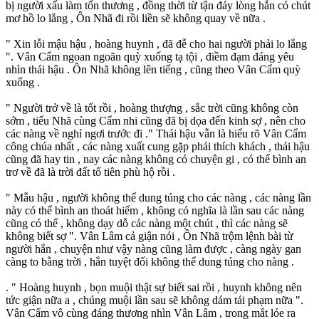
bị người xấu làm tổn thương , đồng thời từ tận đáy lòng hắn có chút
mơ hồ lo lắng , Ôn Nhã đi rồi liền sẽ không quay về nữa .
" Xin lỗi mậu hậu , hoàng huynh , đã đễ cho hai người phải lo lắng
". Vân Cẩm ngoan ngoãn quỳ xuống tạ tội , điềm đạm đáng yêu
nhìn thái hậu . Ôn Nhã không lên tiếng , cũng theo Vân Cẩm quỳ
xuống .
" Người trở về là tốt rồi , hoàng thượng , sắc trời cũng không còn
sớm , tiểu Nhã cùng Cẩm nhi cũng đã bị dọa đến kinh sợ , nên cho
các nàng về nghỉ ngơi trước đi ." Thái hậu vẫn là hiểu rõ Vân Cẩm
công chúa nhất , các nàng xuất cung gặp phải thích khách , thái hậu
cũng đã hay tin , nay các nàng không có chuyện gi , có thể bình an
trơ về đã là trời đất tổ tiên phù hộ rồi .
" Mẫu hậu , người không thể dung túng cho các nàng , các nàng lần
này có thể bình an thoát hiểm , không có nghĩa là lần sau các nàng
cũng có thể , không dạy dỗ các nàng một chút , thì các nàng sẽ
không biết sợ ". Vân Lâm cả giận nói , Ôn Nhã trộm lệnh bài từ
người hắn , chuyện như vậy nàng cũng làm được , càng ngày gan
càng to bằng trời , hắn tuyệt đối không thể dung túng cho nàng .
. " Hoàng huynh , bọn muội thật sự biết sai rồi , huynh không nên
tức giận nữa a , chúng muội lần sau sẽ không dám tái phạm nữa ".
Vân Cẩm vô cùng đáng thương nhìn Vân Lâm , trong mắt lóe ra