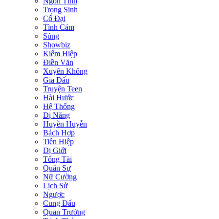
Ngôn Tình
Trọng Sinh
Cổ Đại
Tình Cảm
Sủng
Showbiz
Kiếm Hiệp
Điền Văn
Xuyên Không
Gia Đấu
Truyện Teen
Hài Hước
Hệ Thống
Dị Năng
Huyền Huyễn
Bách Hợp
Tiên Hiệp
Dị Giới
Tổng Tài
Quân Sự
Nữ Cường
Lịch Sử
Ngược
Cung Đấu
Quan Trường