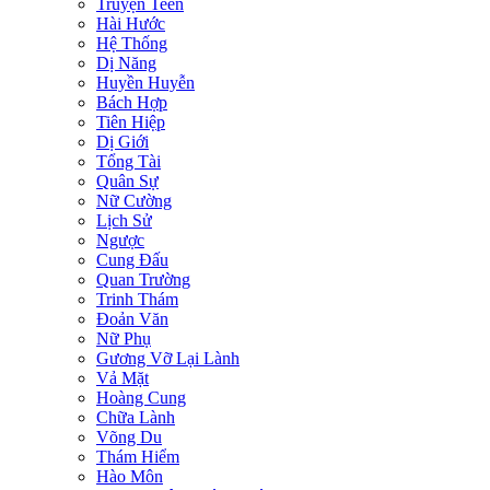
Truyện Teen
Hài Hước
Hệ Thống
Dị Năng
Huyền Huyễn
Bách Hợp
Tiên Hiệp
Dị Giới
Tổng Tài
Quân Sự
Nữ Cường
Lịch Sử
Ngược
Cung Đấu
Quan Trường
Trinh Thám
Đoản Văn
Nữ Phụ
Gương Vỡ Lại Lành
Vả Mặt
Hoàng Cung
Chữa Lành
Võng Du
Thám Hiểm
Hào Môn