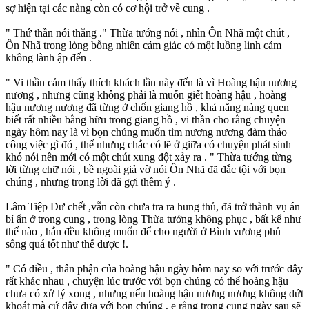
sợ hiện tại các nàng còn có cơ hội trở về cung .
" Thứ thần nói thẳng ." Thừa tướng nói , nhìn Ôn Nhã một chút ,
Ôn Nhã trong lòng bỗng nhiên cảm giác có một luồng linh cảm
không lành ập đến .
" Vi thần cảm thấy thích khách lần này đến là vì Hoàng hậu nương
nương , nhưng cũng không phải là muốn giết hoàng hậu , hoàng
hậu nương nương đã từng ở chốn giang hồ , khả năng nàng quen
biết rất nhiều bằng hữu trong giang hồ , vi thần cho rằng chuyện
ngày hôm nay là vì bọn chúng muốn tìm nương nương đàm thảo
công việc gì đó , thế nhưng chắc có lẽ ở giữa có chuyện phát sinh
khó nói nên mới có một chút xung đột xảy ra . " Thừa tướng từng
lời từng chữ nói , bề ngoài giả vờ nói Ôn Nhã đã đắc tội với bọn
chúng , nhưng trong lời đã gợi thêm ý .
Lâm Tiệp Dư chết ,vẫn còn chưa tra ra hung thủ, đã trở thành vụ án
bí ẩn ở trong cung , trong lòng Thừa tướng không phục , bất kể như
thế nào , hắn đều không muốn để cho người ở Bình vương phủ
sống quá tốt như thế được !.
" Có điều , thân phận của hoàng hậu ngày hôm nay so với trước đây
rất khác nhau , chuyện lúc trước với bọn chúng có thể hoàng hậu
chưa có xử lý xong , nhưng nếu hoàng hậu nương nương không dứt
khoát mà cứ dây dưa với bọn chúng , e rằng trong cung ngày sau sẽ