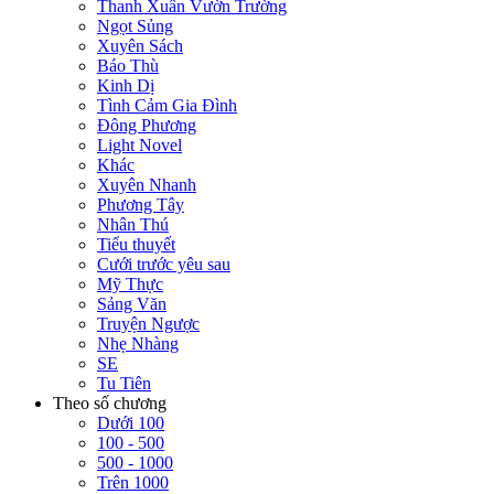
Thanh Xuân Vườn Trường
Ngọt Sủng
Xuyên Sách
Báo Thù
Kinh Dị
Tình Cảm Gia Đình
Đông Phương
Light Novel
Khác
Xuyên Nhanh
Phương Tây
Nhân Thú
Tiểu thuyết
Cưới trước yêu sau
Mỹ Thực
Sảng Văn
Truyện Ngược
Nhẹ Nhàng
SE
Tu Tiên
Theo số chương
Dưới 100
100 - 500
500 - 1000
Trên 1000