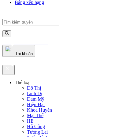
Bảng xếp hạng
truyenfullz.com
Tài khoản
truyenfullz.com
Thể loại
Đô Thị
Linh Dị
Đam Mỹ
Hiện Đại
Khoa Huyễn
Mạt Thế
HE
Hỗ Công
Tương Lai