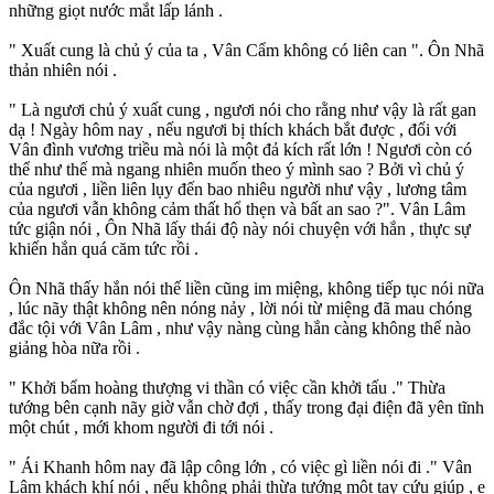
những giọt nước mắt lấp lánh .
" Xuất cung là chủ ý của ta , Vân Cẩm không có liên can ". Ôn Nhã
thản nhiên nói .
" Là ngươi chủ ý xuất cung , ngươi nói cho rằng như vậy là rất gan
dạ ! Ngày hôm nay , nếu ngươi bị thích khách bắt được , đối với
Vân đình vương triều mà nói là một đả kích rất lớn ! Ngươi còn có
thể như thế mà ngang nhiên muốn theo ý mình sao ? Bởi vì chủ ý
của ngươi , liền liên lụy đến bao nhiêu người như vậy , lương tâm
của ngươi vẫn không cảm thất hổ thẹn và bất an sao ?". Vân Lâm
tức giận nói , Ôn Nhã lấy thái độ này nói chuyện với hắn , thực sự
khiến hắn quá căm tức rồi .
Ôn Nhã thấy hắn nói thế liền cũng im miệng, không tiếp tục nói nữa
, lúc nãy thật không nên nóng nảy , lời nói từ miệng đã mau chóng
đắc tội với Vân Lâm , như vậy nàng cùng hắn càng không thể nào
giảng hòa nữa rồi .
" Khởi bẩm hoàng thượng vi thần có việc cần khởi tấu ." Thừa
tướng bên cạnh nãy giờ vẫn chờ đợi , thấy trong đại điện đã yên tĩnh
một chút , mới khom người đi tới nói .
" Ái Khanh hôm nay đã lập công lớn , có việc gì liền nói đi ." Vân
Lâm khách khí nói , nếu không phải thừa tướng một tay cứu giúp , e