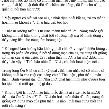
, nói thật , lúc đó nàng có chút hận thái hậu , thế nhưng sau khi vào
cung , thái hậu thật tình đối đãi chăm sóc nàng , đã làm cho nàng
quên đi nỗi hận lúc trước .
" Vậy ngươi có biết tại sao ai gia nhất định phải bắt ngươi trở thành
hoàng hậu không ? ". Thái hậu tiếp tục hỏi .
" Thật sự không biết ". Ôn Nhã thành thật trả lời . Nàng trước giờ
không tin thái hậu không phải bởi vì trông mặt mà bắt hình dong ,
thấy nàng liền cho nàng làm hoàng hậu .
" Để ngươi làm hoàng hậu không phải chỉ bởi vì ngươi thiện lương ,
trong đó phần lớn cũng là bởi vì dung mạo của ngươi cũng rất giống
cố nhân của ai gia trước đây , nhìn thấy ngươi ta lại như được nhìn
thấy hắn vậy ." Thái hậu nhìn Ôn Nhã , có chút hoài niệm nói .
Trong lòng Ôn Nhã có chút kỳ quái , thái hậu nhắc tới cố nhân , sẽ
không phải là cha ruột của nàng chứ ? Thái hậu , phụ thân , mẫu
thân , Bình vương gia ,Ôn Nhã chợt phát hiện hình như ở giữa bọn
họ tựa hồ có mối quan hệ gì đó .
" Không biết là người mẫu hậu nhắc đến là ai ? Lẽ nào là người
thân của Ôn Nhã sao?" Ôn Nhã dò hỏi , mẫu thân đã nói , nàng rất
giống với dung mạo của phụ thân , lẽ nào , thái hậu cũng biết cha
ruột của nàng ?