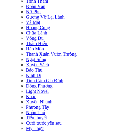
Trinh Thám
Đoản Văn
Nữ Phụ
Gương Vỡ Lại Lành
Vả Mặt
Hoàng Cung
Chữa Lành
Võng Du
Thám Hiểm
Hào Môn
Thanh Xuân Vườn Trường
Ngọt Sủng
Xuyên Sách
Báo Thù
Kinh Dị
Tình Cảm Gia Đình
Đông Phương
Light Novel
Khác
Xuyên Nhanh
Phương Tây
Nhân Thú
Tiểu thuyết
Cưới trước yêu sau
Mỹ Thực