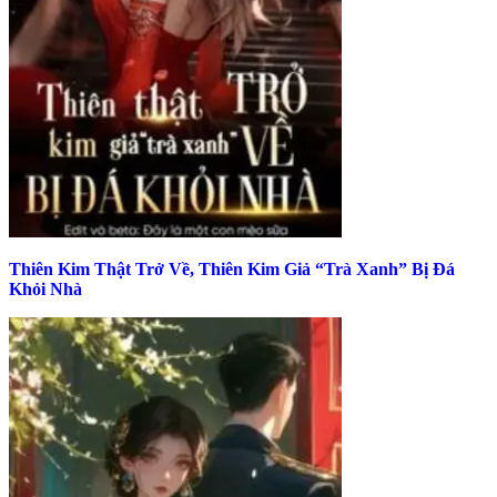
Thiên Kim Thật Trở Về, Thiên Kim Giả “Trà Xanh” Bị Đá
Khỏi Nhà