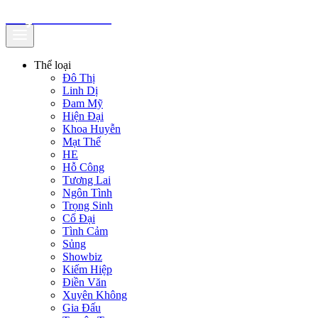
truyenfullz.com
Thể loại
Đô Thị
Linh Dị
Đam Mỹ
Hiện Đại
Khoa Huyễn
Mạt Thế
HE
Hỗ Công
Tương Lai
Ngôn Tình
Trọng Sinh
Cổ Đại
Tình Cảm
Sủng
Showbiz
Kiếm Hiệp
Điền Văn
Xuyên Không
Gia Đấu