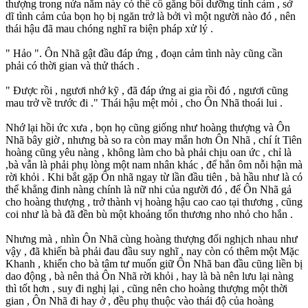
thượng trong nửa năm này có thể cố gắng bồi dưỡng tình cảm , sở
dĩ tình cảm của bọn họ bị ngăn trở là bởi vì một người nào đó , nên
thái hậu đã mau chóng nghĩ ra biện pháp xử lý .
" Hảo ". Ôn Nhã gật đầu đáp ứng , đoạn cảm tình này cũng cần
phải có thời gian và thử thách .
" Được rồi , ngươi nhớ kỹ , đã đáp ứng ai gia rồi đó , ngươi cũng
mau trở về trước đi ." Thái hậu mệt mỏi , cho Ôn Nhã thoái lui .
Nhớ lại hồi ức xưa , bọn họ cũng giống như hoàng thượng và Ôn
Nhã bây giờ , nhưng bà so ra còn may mắn hơn Ôn Nhã , chí ít Tiên
hoàng cũng yêu nàng , không làm cho bà phải chịu oan ức , chỉ là
,bà vẫn là phải phụ lòng một nam nhân khác , để hắn ôm nỗi hận mà
rời khỏi . Khi bắt gặp Ôn nhã ngay từ lần đầu tiên , bà hầu như là có
thể khẳng đinh nàng chính là nữ nhi của người đó , để Ôn Nhã gả
cho hoàng thượng , trở thành vị hoàng hậu cao cao tại thương , cũng
coi như là bà đã đền bù một khoảng tổn thương nho nhỏ cho hắn .
Nhưng mà , nhìn Ôn Nhã cùng hoàng thượng đối nghịch nhau như
vậy , đã khiến bà phải đau đầu suy nghĩ , nay còn có thêm một Mặc
Khanh , khiến cho bà tâm tư muốn giữ Ôn Nhã ban đầu cũng liền bị
dao động , bà nên thả Ôn Nhã rời khỏi , hay là bà nên lưu lại nàng
thì tốt hơn , suy đi nghị lại , cũng nên cho hoàng thượng một thời
gian , Ôn Nhã đi hay ở , đều phụ thuộc vào thái độ của hoàng