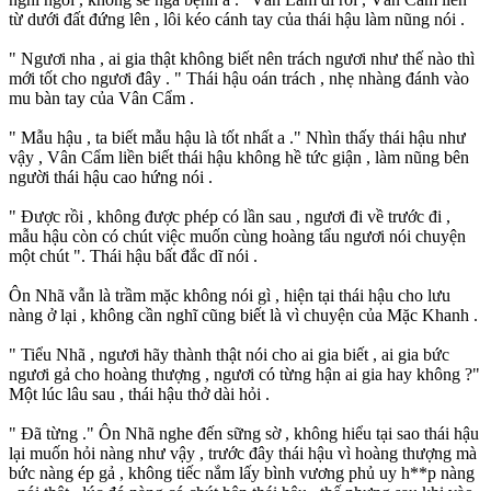
từ dưới đất đứng lên , lôi kéo cánh tay của thái hậu làm nũng nói .
" Ngươi nha , ai gia thật không biết nên trách ngươi như thế nào thì
mới tốt cho ngươi đây . " Thái hậu oán trách , nhẹ nhàng đánh vào
mu bàn tay của Vân Cẩm .
" Mẫu hậu , ta biết mẫu hậu là tốt nhất a ." Nhìn thấy thái hậu như
vậy , Vân Cẩm liền biết thái hậu không hề tức giận , làm nũng bên
người thái hậu cao hứng nói .
" Được rồi , không được phép có lần sau , ngươi đi về trước đi ,
mẫu hậu còn có chút việc muốn cùng hoàng tẩu ngươi nói chuyện
một chút ". Thái hậu bất đắc dĩ nói .
Ôn Nhã vẫn là trầm mặc không nói gì , hiện tại thái hậu cho lưu
nàng ở lại , không cần nghĩ cũng biết là vì chuyện của Mặc Khanh .
" Tiểu Nhã , ngươi hãy thành thật nói cho ai gia biết , ai gia bức
ngươi gả cho hoàng thượng , ngươi có từng hận ai gia hay không ?"
Một lúc lâu sau , thái hậu thở dài hỏi .
" Đã từng ." Ôn Nhã nghe đến sững sờ , không hiểu tại sao thái hậu
lại muốn hỏi nàng như vậy , trước đây thái hậu vì hoàng thượng mà
bức nàng ép gả , không tiếc nắm lấy bình vương phủ uy h**p nàng