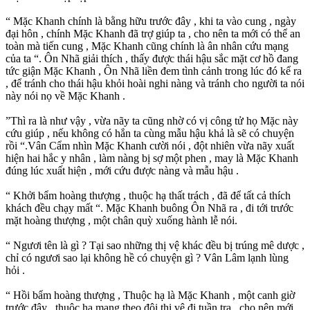
“ Mặc Khanh chính là bằng hữu trước đây , khi ta vào cung , ngày
đại hôn , chính Mặc Khanh đã trợ giúp ta , cho nên ta mới có thể an
toàn mà tiến cung , Mặc Khanh cũng chính là ân nhân cứu mạng
của ta “. Ôn Nhã giải thích , thấy được thái hậu sắc mặt cơ hồ đang
tức giận Mặc Khanh , Ôn Nhã liền đem tình cảnh trong lúc đó kể ra
, để tránh cho thái hậu khỏi hoài nghi nàng và tránh cho người ta nói
này nói nọ về Mặc Khanh .
”Thì ra là như vậy , vừa nãy ta cũng nhờ có vị công tử họ Mặc này
cứu giúp , nếu không có hắn ta cùng mẫu hậu khả là sẽ có chuyện
rồi “.Vân Cẩm nhìn Mặc Khanh cười nói , đột nhiên vừa nãy xuất
hiện hai hắc y nhân , làm nàng bị sợ một phen , may là Mặc Khanh
đúng lúc xuất hiện , mới cứu được nàng và mẫu hậu .
“ Khởi bẩm hoàng thượng , thuộc hạ thất trách , đã để tất cả thích
khách đều chạy mất “. Mặc Khanh buông Ôn Nhã ra , đi tới trước
mặt hoàng thượng , một chân quỳ xuống hành lễ nói.
“ Ngươi tên là gì ? Tại sao những thị vệ khác đều bị trúng mê dược ,
chỉ có ngươi sao lại không hề có chuyện gì ? Vân Lâm lạnh lùng
hỏi .
“ Hồi bẩm hoàng thượng , Thuộc hạ là Mặc Khanh , một canh giờ
trước đây , thuộc hạ mang theo đội thị vệ đi tuần tra , cho nên mới