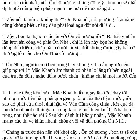
bọn họ là tốt nhất , nếu Ôn cô nương không đồng ý , bọn họ sẽ nhất
định phải dùng biện pháp mạnh mẽ hơn để đưa nàng đi .
“ Vậy nếu ta nói ta không đi ?” Ôn Nhã nói, đối phương là ai nàng
cũng không biết , nàng đâu phải loại ngu dốt nói đi là đi .
“ Vậy , bọn tại hạ xin đắc tội với Ôn cô nương rồi “. Ba hắc y nhân
lần lượt tấn công về phía Ôn Nhã , chỉ là lần này bọn họ không
dùng đến kiếm , chủ nhân có nói , tuyệt đối không được gây bất cứ
thương tổn nào cho Ôn Nhã cô nương .
“ Ôn Nhã , ngươi có ở bên trong hay không ? Ta dẫn người đến
giúp ngươi ! “.Mặc Khanh âm thanh có phần lo lắng từ bên ngoài
cửa truyền đến , nghe tiếng bước chân , không chỉ là một người đến
.
Khi nghe tiếng kêu cứu , Mặc Khanh liền ngay lập tức chạy tới ,
nhưng trước tiên hắn phải qua gian phòng của thái hậu trước , rồi
sao đó phải cứu thoát thái hậu và Vân Cẩm công chúa , kết quả đã
làm lỡ mất một ít thời gian , cũng không biết hiện tại Ôn Nhã bên
trong như thế nào rồi ? Sau khi đánh lui hắc y nhân , Mặc Khanh
mang các thị vệ khác nhanh chóng vội vã đến phòng Ôn Nhã .
“ Chúng ta trước tiên nên rời khỏi đây , Ôn cô nương , bọn ta sẽ còn
quay trở lại tìm ngươi . Hi vọng lần sau ngươi có thể chủ động cùng