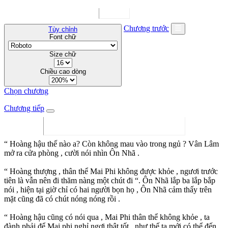
Chương trước
Tùy chỉnh
Font chữ
Size chữ
Chiều cao dòng
Chọn chương
Chương tiếp
“ Hoàng hậu thế nào a? Còn không mau vào trong ngủ ? Vân Lâm
mở ra cửa phòng , cười nói nhìn Ôn Nhã .
“ Hoàng thượng , thân thể Mai Phi không được khỏe , ngươi trước
tiên là vẫn nên đi thăm nàng một chút đi “. Ôn Nhã lắp ba lắp bắp
nói , hiện tại giờ chỉ có hai người bọn họ , Ôn Nhã cảm thấy trên
mặt cũng đã có chút nóng nóng rồi .
“ Hoàng hậu cũng có nói qua , Mai Phi thân thể không khỏe , ta
đành phải để Mai phi nghỉ ngơi thật tốt , như thế ta mới có thể đến