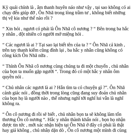
Kỳ quái chính là , âm thanh huyên náo như vậy , tại sao không có ai
chạy đến giúp đỡ , Ôn Nhã trong lòng trầm tư , không biết những
thị vệ kia như thế nào rồi ?
“ Xin hỏi , ngươi có phải là Ôn Nhã cô nương ? “ Bên trong ba hắc
y nhân , đột nhiên có người mở miệng hỏi .
“ Các ngươi là ai ? Tại sao lại biết tên của ta ? “ Ôn Nhã cả kinh ,
trên tay thanh kiếm cũng đình lại , ba hắc y nhân cũng không có
công kích Ôn Nhã nữa .
“ Thỉnh Ôn Nhã cô nương cùng chúng ta đi một chuyến , chủ nhân
của bọn ta muốn gặp người “. Trong đó có một hắc y nhân ôm
quyền nói .
“ Chủ nhân các ngươi là ai ? Hắn tìm ta có chuyện gì ?”. Ôn Nhã
cảnh giác nói , đồng thời trong lòng cũng đang suy đoán chủ nhân
của bọn họ là người nào , thế nhưng nghĩ tới nghĩ lui vẫn là nghĩ
không ra.
“ Ôn cô nương đi rồi sẽ biết , chủ nhân bọn ta sẽ không làm tổn
thương Ôn cô nương “. Hắc y nhân thành khẩn nói , bọn họ nhận
được tin tức , mới xác nhận hiện tại Ôn Nhã ở đây có phải là thật
hay giả không , chủ nhân dặn dò , Ôn cô nương một mình đi cùng