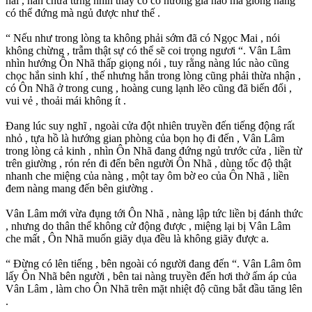
hài , hắn chưa từng nhìn thấy có cô nương gia nào mà giống nàng
có thể đứng mà ngủ được như thế .
“ Nếu như trong lòng ta không phải sớm đã có Ngọc Mai , nói
không chừng , trẫm thật sự có thể sẽ coi trọng ngươi “. Vân Lâm
nhìn hướng Ôn Nhã thấp giọng nói , tuy rằng nàng lúc nào cũng
chọc hắn sinh khí , thế nhưng hắn trong lòng cũng phải thừa nhận ,
có Ôn Nhã ở trong cung , hoàng cung lạnh lẽo cũng đã biến đổi ,
vui vẻ , thoải mái không ít .
Đang lúc suy nghĩ , ngoài cửa đột nhiên truyền đến tiếng động rất
nhỏ , tựa hồ là hướng gian phòng của bọn họ đi đến , Vân Lâm
trong lòng cả kinh , nhìn Ôn Nhã đang đứng ngủ trước cửa , liền từ
trên giường , rón rén đi đến bên người Ôn Nhã , dùng tốc độ thật
nhanh che miệng của nàng , một tay ôm bờ eo của Ôn Nhã , liền
đem nàng mang đến bên giường .
Vân Lâm mới vừa đụng tới Ôn Nhã , nàng lập tức liền bị đánh thức
, nhưng do thân thể không cử động được , miệng lại bị Vân Lâm
che mất , Ôn Nhã muốn giãy dụa đều là không giãy được a.
“ Đừng có lên tiếng , bên ngoài có người đang đến “. Vân Lâm ôm
lấy Ôn Nhã bên người , bên tai nàng truyền đến hơi thở ấm áp của
Vân Lâm , làm cho Ôn Nhã trên mặt nhiệt độ cũng bắt đầu tăng lên
.