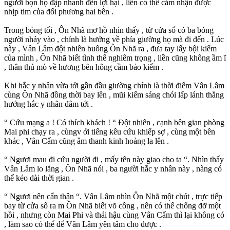
người bọn họ đập nhanh đến lợi hại , liền có thể cảm nhận được
nhịp tim của đối phương hai bên .
Trong bóng tối , Ôn Nhã mơ hồ nhìn thấy , từ cửa sổ có ba bóng
người nhảy vào , chính là hướng về phía giường họ mà đi đến . Lúc
này , Vân Lâm đột nhiên buông Ôn Nhã ra , đưa tay lấy bội kiếm
của mình , Ôn Nhã biết tình thể nghiêm trọng , liền cũng không ầm ĩ
, thân thủ mò về hương bên hông cầm bảo kiếm .
Khi hắc y nhân vừa tới gần đầu giường chính là thời điểm Vân Lâm
cùng Ôn Nhã đồng thời bay lên , mũi kiếm sáng chói lấp lánh thẳng
hướng hắc y nhân đâm tới .
“ Cứu mạng a ! Có thích khách ! “ Đột nhiên , cạnh bên gian phòng
Mai phi chạy ra , cùngv ới tiếng kêu cứu khiếp sợ , cùng một bên
khác , Vân Cẩm cũng âm thanh kinh hoảng la lên .
“ Ngươi mau đi cứu người đi , mấy tên này giao cho ta “. Nhìn thấy
Vân Lâm lo lắng , Ôn Nhã nói , ba người hắc y nhân này , nàng có
thể kéo dài thời gian .
“ Ngươi nên cẩn thận “. Vân Lâm nhìn Ôn Nhã một chút , trực tiếp
bay từ cửa sổ ra m Ôn Nhã biết võ công , nên có thể chống đỡ một
hồi , nhưng còn Mai Phi và thái hậu cùng Vân Cẩm thì lại không có
, làm sao có thể để Vân Lâm yên tâm cho được .