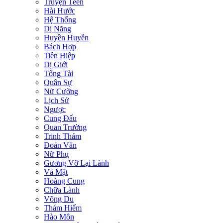
Truyện Teen
Hài Hước
Hệ Thống
Dị Năng
Huyền Huyễn
Bách Hợp
Tiên Hiệp
Dị Giới
Tổng Tài
Quân Sự
Nữ Cường
Lịch Sử
Ngược
Cung Đấu
Quan Trường
Trinh Thám
Đoản Văn
Nữ Phụ
Gương Vỡ Lại Lành
Vả Mặt
Hoàng Cung
Chữa Lành
Võng Du
Thám Hiểm
Hào Môn