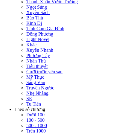
Thanh Xuân Vườn Trường
Ngọt Sủng
Xuyên Sách
Báo Thù
Kinh Dị
Tình Cảm Gia Đình
Đông Phương
Light Novel
Khác
Xuyên Nhanh
Phương Tây
Nhân Thú
Tiểu thuyết
Cưới trước yêu sau
Mỹ Thực
Sảng Văn
Truyện Ngược
Nhẹ Nhàng
SE
Tu Tiên
Theo số chương
Dưới 100
100 - 500
500 - 1000
Trên 1000