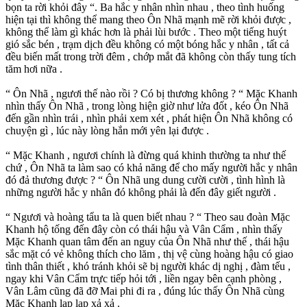
bọn ta rời khỏi đây “. Ba hắc y nhân nhìn nhau , theo tình huống
hiện tại thì không thể mang theo Ôn Nhã mạnh mẽ rời khỏi được ,
không thể làm gì khác hơn là phải lùi bước . Theo một tiếng huýt
gió sắc bén , trạm dịch đều không có một bóng hắc y nhân , tất cả
đều biến mất trong trời đêm , chớp mắt đã không còn thấy tung tích
tăm hơi nữa .
“ Ôn Nhã , ngươi thế nào rồi ? Có bị thương không ? “ Mặc Khanh
nhìn thấy Ôn Nhã , trong lòng hiện giờ như lửa đốt , kéo Ôn Nhã
đến gần nhìn trái , nhìn phải xem xét , phát hiện Ôn Nhã không có
chuyện gì , lúc này lòng hắn mới yên lại được .
“ Mặc Khanh , ngươi chính là đừng quá khinh thường ta như thế
chứ , Ôn Nhã ta làm sao có khả năng để cho mấy người hắc y nhân
đó đả thương được ? “ Ôn Nhã ung dung cười cười , tình hình là
những người hắc y nhân đó không phải là đến đây giết người .
“ Ngươi và hoàng tẩu ta là quen biết nhau ? “ Theo sau đoàn Mặc
Khanh hộ tống đến đây còn có thái hậu và Vân Cẩm , nhìn thấy
Mặc Khanh quan tâm đến an nguy của Ôn Nhã như thế , thái hậu
sắc mặt có vẻ không thích cho lăm , thị vệ cùng hoàng hậu có giao
tình thân thiết , khó tránh khỏi sẽ bị người khác dị nghị , đàm tếu ,
ngay khi Vân Cẩm trực tiếp hỏi tới , liền ngay bên cạnh phòng ,
Vân Lâm cũng đã đỡ Mai phi đi ra , đúng lúc thấy Ôn Nhã cùng
Mặc Khanh lạp lạp xả xả .