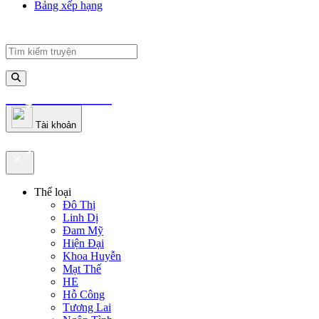
Bảng xếp hạng
truyenfullz.com
Tài khoản
truyenfullz.com
Thể loại
Đô Thị
Linh Dị
Đam Mỹ
Hiện Đại
Khoa Huyễn
Mạt Thế
HE
Hỗ Công
Tương Lai