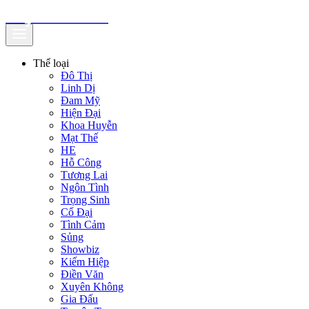
truyenfullz.com
Thể loại
Đô Thị
Linh Dị
Đam Mỹ
Hiện Đại
Khoa Huyễn
Mạt Thế
HE
Hỗ Công
Tương Lai
Ngôn Tình
Trọng Sinh
Cổ Đại
Tình Cảm
Sủng
Showbiz
Kiếm Hiệp
Điền Văn
Xuyên Không
Gia Đấu