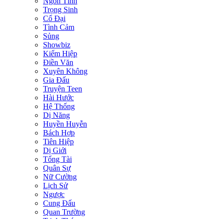
Ngôn Tình
Trọng Sinh
Cổ Đại
Tình Cảm
Sủng
Showbiz
Kiếm Hiệp
Điền Văn
Xuyên Không
Gia Đấu
Truyện Teen
Hài Hước
Hệ Thống
Dị Năng
Huyền Huyễn
Bách Hợp
Tiên Hiệp
Dị Giới
Tổng Tài
Quân Sự
Nữ Cường
Lịch Sử
Ngược
Cung Đấu
Quan Trường