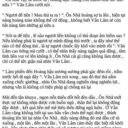
nữa ? “ Vân Lâm cười nói .
“ Ngươi đê tiện ! Mau thả ta ra ! “. Ôn Nhã hoảng sợ la lên , hiện tại
nàng hoàng toàn không thể cử động , không biết Vân Lâm sẽ còn
bắt nàng làm những gì nữa a.
“ Nói ta đê tiện , lẽ nào ngươi liền không có thủ đoạn âm hiểm sao ?
Nếu không phải là ngươi tự mình động thủ trước , ta đây như thế
nào có thể động thủ , là tự ngươi chuốc lấy khổ vào mình rồi “. Vân
Lâm cao hứng mà cười , có thể nhìn thấy nàng ngậm quả đắng , tâm
tình liền vui vẻ lên không ít , Ôn Nhã cái gì cũng không làm được ,
chỉ có thể tức giận mà nhìn Vân Lâm .
“ Làm phiền đến Hoàng hậu nương nương phải gác đêm rồi , trẫm
trước hết đi ngủ đây “. Vân Lâm nói xong , sau đó thư thả nằm
xuống chiếc giường , nhìn Ôn Nhã đang nghiến răng nghiến lợi ,
nhưng vẫn là không có biện pháp gì chống trả lại
Mãi đến tận khuya , ngọn nến thiêu đốt hết đèn dầu , Ôn Nhã mới
thực sự không nhịn được cơn buồn ngủ , thân thể lại không động
đậy được , kết quả liền mê mê thêu thêu đứng ngủ luôn . Ở Vân
Lâm cũng không biết tại sao hắn vẫn chưa thể ngủ được , thỉnh
thoảng lén lút lại nhìn Ôn Nhã , thấy nàng đứng đó mà đầu cứ rủ
xuống , một lần , đến một lần , Vân Lâm cảm thấy đặc biệt rất khôi