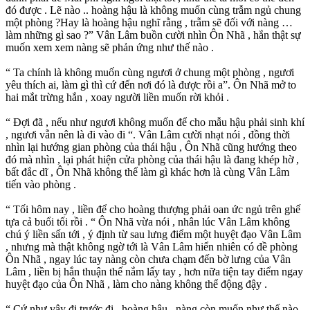
đó được . Lẽ nào .. hoàng hậu là không muốn cùng trẫm ngủ chung
một phòng ?Hay là hoàng hậu nghĩ rằng , trẫm sẽ đối với nàng …
làm những gì sao ?” Vân Lâm buồn cười nhìn Ôn Nhã , hắn thật sự
muốn xem xem nàng sẽ phản ứng như thế nào .
“ Ta chính là không muốn cùng ngươi ở chung một phòng , ngươi
yêu thích ai, làm gì thì cứ đến nơi đó là được rồi a”. Ôn Nhã mở to
hai mắt trừng hắn , xoay người liền muốn rời khỏi .
“ Đợi đã , nếu như ngươi không muốn để cho mẫu hậu phải sinh khí
, ngươi vẫn nên là đi vào đi “. Vân Lâm cười nhạt nói , đồng thời
nhìn lại hướng gian phòng của thái hậu , Ôn Nhã cũng hướng theo
đó mà nhìn , lại phát hiện cửa phòng của thái hậu là đang khép hờ ,
bất đắc dĩ , Ôn Nhã không thể làm gì khác hơn là cùng Vân Lâm
tiến vào phòng .
“ Tối hôm nay , liền để cho hoàng thượng phải oan ức ngủ trên ghế
tựa cả buổi tối rồi . “ Ôn Nhã vừa nói , nhân lúc Vân Lâm không
chú ý liền sấn tới , ý định từ sau lưng điểm một huyệt đạo Vân Lâm
, nhưng mà thật không ngờ tới là Vân Lâm hiển nhiên có đề phòng
Ôn Nhã , ngay lúc tay nàng còn chưa chạm đến bờ lưng của Vân
Lâm , liền bị hắn thuận thế nắm lấy tay , hơn nữa tiện tay điểm ngay
huyệt đạo của Ôn Nhã , làm cho nàng không thể động đậy .
“ Cứ như vậy đi trước đi , hoàng hậu ..nàng còn muốn như thế nào