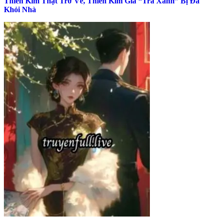
Thiên Kim Thật Trở Về, Thiên Kim Giả “Trà Xanh” Bị Đá
Khỏi Nhà