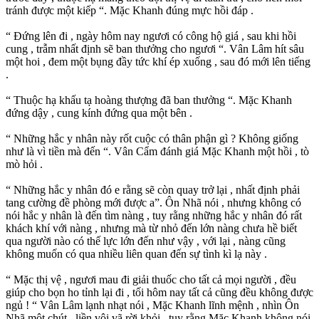
tránh được một kiếp “. Mặc Khanh đúng mực hồi đáp .
“ Đứng lên đi , ngày hôm nay ngươi có công hộ giá , sau khi hồi
cung , trẫm nhất định sẽ ban thưởng cho ngươi “. Vân Lâm hít sâu
một hoi , đem một bụng đầy tức khí ép xuống , sau đó mới lên tiếng
.
“ Thuộc hạ khấu tạ hoàng thượng đã ban thưởng “. Mặc Khanh
đứng dậy , cung kính đứng qua một bên .
“ Những hắc y nhân này rốt cuộc có thân phận gì ? Không giống
như là vì tiền mà đến “. Vân Cẩm đánh giá Mặc Khanh một hồi , tò
mò hỏi .
“ Những hắc y nhân đó e rằng sẽ còn quay trở lại , nhất định phải
tang cường đề phòng mới được a”. Ôn Nhã nói , nhưng không có
nói hắc y nhân là đến tìm nàng , tuy rằng những hắc y nhân đó rất
khách khí với nàng , nhưng mà từ nhỏ đến lớn nàng chưa hề biết
qua người nào có thế lực lớn đến như vậy , với lại , nàng cũng
không muốn có qua nhiều liên quan đến sự tình kì lạ này .
“ Mặc thị vệ , ngươi mau đi giải thuốc cho tất cả mọi người , đều
giúp cho bọn ho tỉnh lại đi , tối hôm nay tất cả cũng đều không được
ngủ ! “ Vân Lâm lạnh nhạt nói , Mặc Khanh lĩnh mệnh , nhìn Ôn
Nhã một chút , liền vội vã rời khỏi , tuy rằng Mặc Khanh không nói