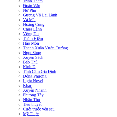
Trinh Thám
Đoản Văn
Nữ Phụ
Gương Vỡ Lại Lành
Vả Mặt
Hoàng Cung
Chữa Lành
Võng Du
Thám Hiểm
Hào Môn
Thanh Xuân Vườn Trường
Ngọt Sủng
Xuyên Sách
Báo Thù
Kinh Dị
Tình Cảm Gia Đình
Đông Phương
Light Novel
Khác
Xuyên Nhanh
Phương Tây
Nhân Thú
Tiểu thuyết
Cưới trước yêu sau
Mỹ Thực