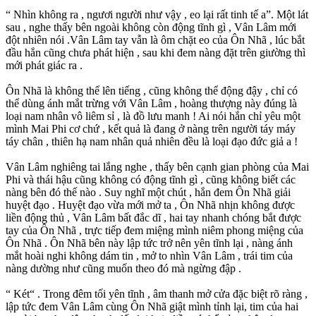
“ Nhìn không ra , ngươi người như vậy , eo lại rất tinh tế a”. Một lát
sau , nghe thấy bên ngoài không còn động tĩnh gì , Vân Lâm mới
đột nhiên nói .Vân Lâm tay vẫn là ôm chặt eo của Ôn Nhã , lúc bắt
đầu hắn cũng chưa phát hiện , sau khi đem nàng đặt trên giường thì
mới phát giác ra .
Ôn Nhã là không thể lên tiếng , cũng không thể động đậy , chỉ có
thể dùng ánh mắt trừng với Vân Lâm , hoàng thượng này đúng là
loại nam nhân vô liêm sỉ , là đồ lưu manh ! Ai nói hắn chỉ yêu một
mình Mai Phi cơ chứ , kết quả là đang ở nàng trên người táy máy
táy chân , thiên hạ nam nhân quả nhiên đều là loại đạo đức giả a !
Vân Lâm nghiêng tai lắng nghe , thấy bên cạnh gian phòng của Mai
Phi và thái hậu cũng không có động tĩnh gì , cũng không biết các
nàng bên đó thế nào . Suy nghĩ một chút , hắn đem Ôn Nhã giải
huyệt đạo . Huyệt đạo vừa mới mở ta , Ôn Nhã nhịn không được
liền động thủ , Vân Lâm bất đắc dĩ , hai tay nhanh chóng bắt được
tay của Ôn Nhã , trực tiếp đem miệng mình niêm phong miệng của
Ôn Nhã . Ôn Nhã bên này lập tức trở nên yên tĩnh lại , nàng ánh
mắt hoài nghi không dám tin , mở to nhìn Vân Lâm , trái tim của
nàng dường như cũng muốn theo đó mà ngừng đập .
“ Két“ . Trong đêm tối yên tĩnh , âm thanh mở cửa đặc biệt rõ ràng ,
lập tức đem Vân Lâm cùng Ôn Nhã giật mình tỉnh lại, tim của hai