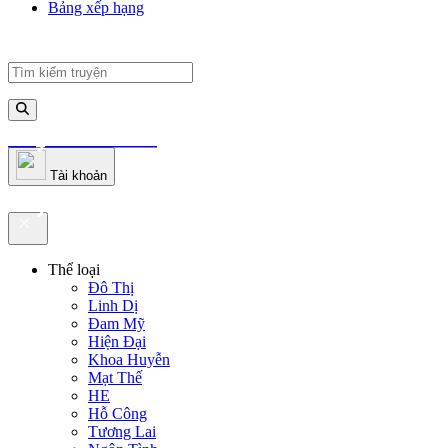
Bảng xếp hạng
truyenfullz.com
Tài khoản
truyenfullz.com
Thể loại
Đô Thị
Linh Dị
Đam Mỹ
Hiện Đại
Khoa Huyễn
Mạt Thế
HE
Hỗ Công
Tương Lai