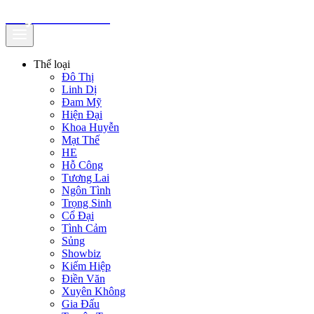
truyenfullz.com
Thể loại
Đô Thị
Linh Dị
Đam Mỹ
Hiện Đại
Khoa Huyễn
Mạt Thế
HE
Hỗ Công
Tương Lai
Ngôn Tình
Trọng Sinh
Cổ Đại
Tình Cảm
Sủng
Showbiz
Kiếm Hiệp
Điền Văn
Xuyên Không
Gia Đấu