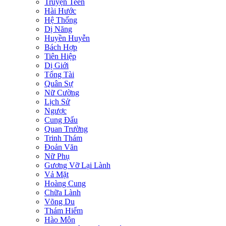
Truyện Teen
Hài Hước
Hệ Thống
Dị Năng
Huyền Huyễn
Bách Hợp
Tiên Hiệp
Dị Giới
Tổng Tài
Quân Sự
Nữ Cường
Lịch Sử
Ngược
Cung Đấu
Quan Trường
Trinh Thám
Đoản Văn
Nữ Phụ
Gương Vỡ Lại Lành
Vả Mặt
Hoàng Cung
Chữa Lành
Võng Du
Thám Hiểm
Hào Môn