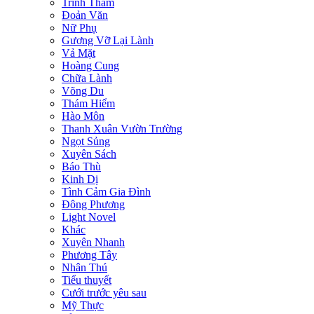
Trinh Thám
Đoản Văn
Nữ Phụ
Gương Vỡ Lại Lành
Vả Mặt
Hoàng Cung
Chữa Lành
Võng Du
Thám Hiểm
Hào Môn
Thanh Xuân Vườn Trường
Ngọt Sủng
Xuyên Sách
Báo Thù
Kinh Dị
Tình Cảm Gia Đình
Đông Phương
Light Novel
Khác
Xuyên Nhanh
Phương Tây
Nhân Thú
Tiểu thuyết
Cưới trước yêu sau
Mỹ Thực