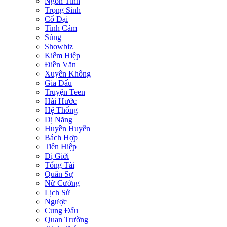
Ngôn Tình
Trọng Sinh
Cổ Đại
Tình Cảm
Sủng
Showbiz
Kiếm Hiệp
Điền Văn
Xuyên Không
Gia Đấu
Truyện Teen
Hài Hước
Hệ Thống
Dị Năng
Huyền Huyễn
Bách Hợp
Tiên Hiệp
Dị Giới
Tổng Tài
Quân Sự
Nữ Cường
Lịch Sử
Ngược
Cung Đấu
Quan Trường