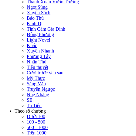
Thanh Xuân Vườn Trường
Ngọt Sủng
Xuyên Sách
Báo Thù
Kinh Dị
Tình Cảm Gia Đình
Đông Phương
Light Novel
Khác
Xuyên Nhanh
Phương Tây
Nhân Thú
Tiểu thuyết
Cưới trước yêu sau
Mỹ Thực
Sảng Văn
Truyện Ngược
Nhẹ Nhàng
SE
Tu Tiên
Theo số chương
Dưới 100
100 - 500
500 - 1000
Trên 1000