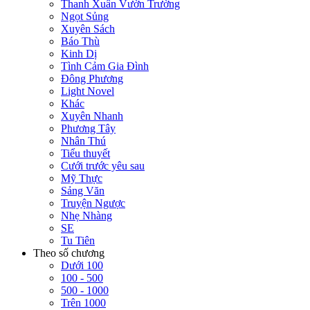
Thanh Xuân Vườn Trường
Ngọt Sủng
Xuyên Sách
Báo Thù
Kinh Dị
Tình Cảm Gia Đình
Đông Phương
Light Novel
Khác
Xuyên Nhanh
Phương Tây
Nhân Thú
Tiểu thuyết
Cưới trước yêu sau
Mỹ Thực
Sảng Văn
Truyện Ngược
Nhẹ Nhàng
SE
Tu Tiên
Theo số chương
Dưới 100
100 - 500
500 - 1000
Trên 1000