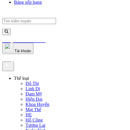
Bảng xếp hạng
truyenfullz.com
Tài khoản
truyenfullz.com
Thể loại
Đô Thị
Linh Dị
Đam Mỹ
Hiện Đại
Khoa Huyễn
Mạt Thế
HE
Hỗ Công
Tương Lai