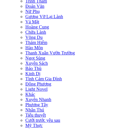
Trinh Thám
Đoản Văn
Nữ Phụ
Gương Vỡ Lại Lành
Vả Mặt
Hoàng Cung
Chữa Lành
Võng Du
Thám Hiểm
Hào Môn
Thanh Xuân Vườn Trường
Ngọt Sủng
Xuyên Sách
Báo Thù
Kinh Dị
Tình Cảm Gia Đình
Đông Phương
Light Novel
Khác
Xuyên Nhanh
Phương Tây
Nhân Thú
Tiểu thuyết
Cưới trước yêu sau
Mỹ Thực