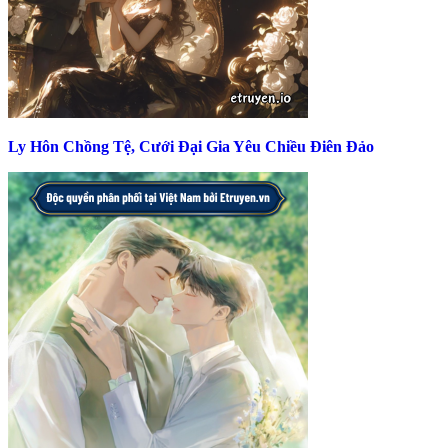
Ly Hôn Chồng Tệ, Cưới Đại Gia Yêu Chiều Điên Đảo