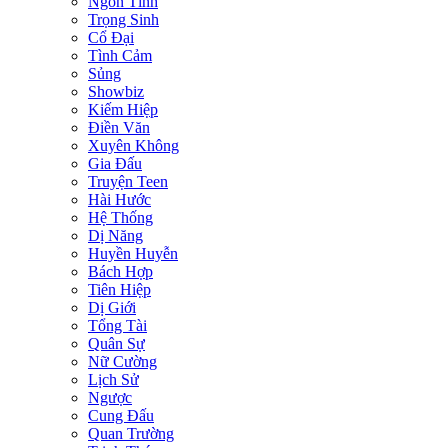
Ngôn Tình
Trọng Sinh
Cổ Đại
Tình Cảm
Sủng
Showbiz
Kiếm Hiệp
Điền Văn
Xuyên Không
Gia Đấu
Truyện Teen
Hài Hước
Hệ Thống
Dị Năng
Huyền Huyễn
Bách Hợp
Tiên Hiệp
Dị Giới
Tổng Tài
Quân Sự
Nữ Cường
Lịch Sử
Ngược
Cung Đấu
Quan Trường