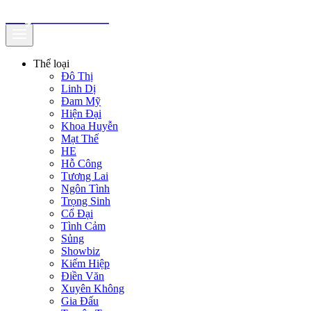
truyenfullz.com
Thể loại
Đô Thị
Linh Dị
Đam Mỹ
Hiện Đại
Khoa Huyễn
Mạt Thế
HE
Hỗ Công
Tương Lai
Ngôn Tình
Trọng Sinh
Cổ Đại
Tình Cảm
Sủng
Showbiz
Kiếm Hiệp
Điền Văn
Xuyên Không
Gia Đấu