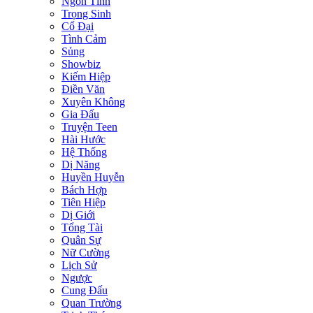
Ngôn Tình
Trọng Sinh
Cổ Đại
Tình Cảm
Sủng
Showbiz
Kiếm Hiệp
Điền Văn
Xuyên Không
Gia Đấu
Truyện Teen
Hài Hước
Hệ Thống
Dị Năng
Huyền Huyễn
Bách Hợp
Tiên Hiệp
Dị Giới
Tổng Tài
Quân Sự
Nữ Cường
Lịch Sử
Ngược
Cung Đấu
Quan Trường