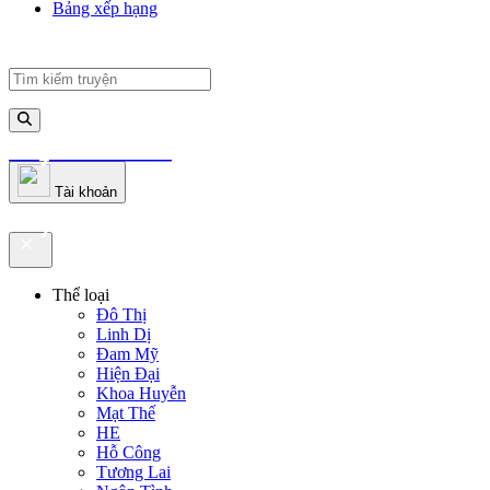
Bảng xếp hạng
truyenfullz.com
Tài khoản
truyenfullz.com
Thể loại
Đô Thị
Linh Dị
Đam Mỹ
Hiện Đại
Khoa Huyễn
Mạt Thế
HE
Hỗ Công
Tương Lai