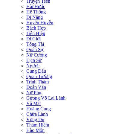
Truyện Teen
Hài Hước
Hệ Thống
Dị Năng
Huyền Huyễn
Bách Hợp
Tiên Hiệp
Dị Giới
Tổng Tài
Quân Sự
Nữ Cường
Lịch Sử
Ngược
Cung Đấu
Quan Trường
Trinh Thám
Đoản Văn
Nữ Phụ
Gương Vỡ Lại Lành
Vả Mặt
Hoàng Cung
Chữa Lành
Võng Du
Thám Hiểm
Hào Môn