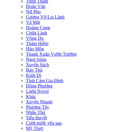
Trinh Thám
Đoản Văn
Nữ Phụ
Gương Vỡ Lại Lành
Vả Mặt
Hoàng Cung
Chữa Lành
Võng Du
Thám Hiểm
Hào Môn
Thanh Xuân Vườn Trường
Ngọt Sủng
Xuyên Sách
Báo Thù
Kinh Dị
Tình Cảm Gia Đình
Đông Phương
Light Novel
Khác
Xuyên Nhanh
Phương Tây
Nhân Thú
Tiểu thuyết
Cưới trước yêu sau
Mỹ Thực