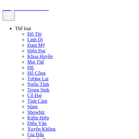
truyenfullz.com
Thể loại
Đô Thị
Linh Dị
Đam Mỹ
Hiện Đại
Khoa Huyễn
Mạt Thế
HE
Hỗ Công
Tương Lai
Ngôn Tình
Trọng Sinh
Cổ Đại
Tình Cảm
Sủng
Showbiz
Kiếm Hiệp
Điền Văn
Xuyên Không
Gia Đấu