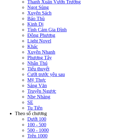
Thanh Xuân Vườn Trường
Ngọt Sủng
Xuyên Sách
Báo Thù
Kinh Dị
Tình Cảm Gia Đình
Đông Phương
Light Novel
Khác
Xuyên Nhanh
Phương Tây
Nhân Thú
Tiểu thuyết
Cưới trước yêu sau
Mỹ Thực
Sảng Văn
Truyện Ngược
Nhẹ Nhàng
SE
Tu Tiên
Theo số chương
Dưới 100
100 - 500
500 - 1000
Trên 1000