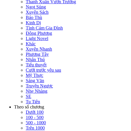
Thanh Xuân Vườn Trường
Ngọt Sủng
Xuyên Sách
Báo Thù
Kinh Dị
Tình Cảm Gia Đình
Đông Phương
Light Novel
Khác
Xuyên Nhanh
Phương Tây
Nhân Thú
Tiểu thuyết
Cưới trước yêu sau
Mỹ Thực
Sảng Văn
Truyện Ngược
Nhẹ Nhàng
SE
Tu Tiên
Theo số chương
Dưới 100
100 - 500
500 - 1000
Trên 1000