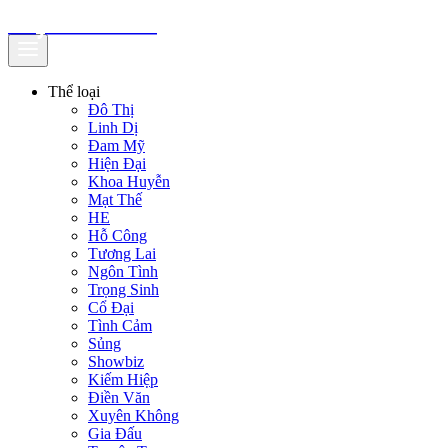
truyenfullz.com
Thể loại
Đô Thị
Linh Dị
Đam Mỹ
Hiện Đại
Khoa Huyễn
Mạt Thế
HE
Hỗ Công
Tương Lai
Ngôn Tình
Trọng Sinh
Cổ Đại
Tình Cảm
Sủng
Showbiz
Kiếm Hiệp
Điền Văn
Xuyên Không
Gia Đấu