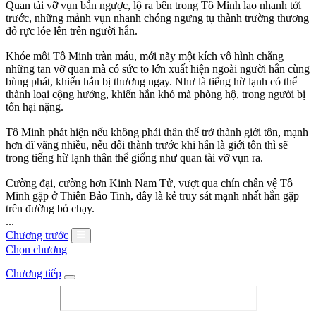
Quan tài vỡ vụn bắn ngược, lộ ra bên trong Tô Minh lao nhanh tới
trước, những mảnh vụn nhanh chóng ngưng tụ thành trường thương
đỏ rực lóe lên trên người hắn.
Khóe môi Tô Minh tràn máu, mới nãy một kích vô hình chẳng
những tan vỡ quan mà có sức to lớn xuất hiện ngoài người hắn cùng
bùng phát, khiến hắn bị thương ngay. Như là tiếng hừ lạnh có thể
thành loại cộng hưởng, khiến hắn khó mà phòng hộ, trong người bị
tổn hại nặng.
Tô Minh phát hiện nếu không phải thân thể trở thành giới tôn, mạnh
hơn dĩ vãng nhiều, nếu đổi thành trước khi hắn là giới tôn thì sẽ
trong tiếng hừ lạnh thân thể giống như quan tài vỡ vụn ra.
Cường đại, cường hơn Kinh Nam Tử, vượt qua chín chân vệ Tô
Minh gặp ở Thiên Bảo Tinh, đây là kẻ truy sát mạnh nhất hắn gặp
trên đường bỏ chạy.
...
Chương trước
Chọn chương
Chương tiếp