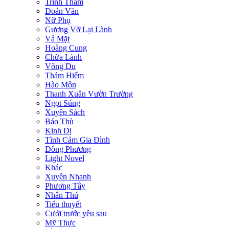
Trinh Thám
Đoản Văn
Nữ Phụ
Gương Vỡ Lại Lành
Vả Mặt
Hoàng Cung
Chữa Lành
Võng Du
Thám Hiểm
Hào Môn
Thanh Xuân Vườn Trường
Ngọt Sủng
Xuyên Sách
Báo Thù
Kinh Dị
Tình Cảm Gia Đình
Đông Phương
Light Novel
Khác
Xuyên Nhanh
Phương Tây
Nhân Thú
Tiểu thuyết
Cưới trước yêu sau
Mỹ Thực