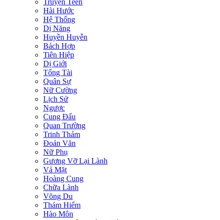
Truyện Teen
Hài Hước
Hệ Thống
Dị Năng
Huyền Huyễn
Bách Hợp
Tiên Hiệp
Dị Giới
Tổng Tài
Quân Sự
Nữ Cường
Lịch Sử
Ngược
Cung Đấu
Quan Trường
Trinh Thám
Đoản Văn
Nữ Phụ
Gương Vỡ Lại Lành
Vả Mặt
Hoàng Cung
Chữa Lành
Võng Du
Thám Hiểm
Hào Môn