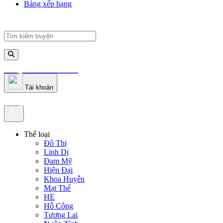
Bảng xếp hạng
truyenfullz.com
Tài khoản
truyenfullz.com
Thể loại
Đô Thị
Linh Dị
Đam Mỹ
Hiện Đại
Khoa Huyễn
Mạt Thế
HE
Hỗ Công
Tương Lai