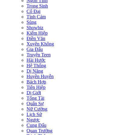
Ngôn Tình
Trọng Sinh
Cổ Đại
Tình Cảm
Sủng
Showbiz
Kiếm Hiệp
Điền Văn
Xuyên Không
Gia Đấu
Truyện Teen
Hài Hước
Hệ Thống
Dị Năng
Huyền Huyễn
Bách Hợp
Tiên Hiệp
Dị Giới
Tổng Tài
Quân Sự
Nữ Cường
Lịch Sử
Ngược
Cung Đấu
Quan Trường