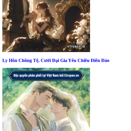
Ly Hôn Chồng Tệ, Cưới Đại Gia Yêu Chiều Điên Đảo