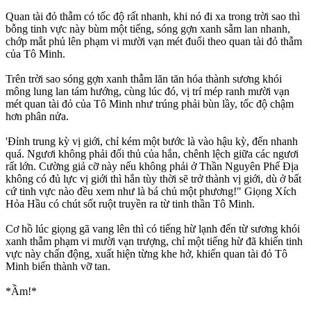
Quan tài đỏ thẫm có tốc độ rất nhanh, khi nó đi xa trong trời sao thì
bỗng tinh vực này bùm một tiếng, sóng gợn xanh sẫm lan nhanh,
chớp mắt phủ lên phạm vi mười vạn mét đuổi theo quan tài đỏ thẫm
của Tô Minh.
Trên trời sao sóng gợn xanh thẫm lăn tăn hóa thành sương khói
mông lung lan tám hướng, cùng lúc đó, vị trí mép ranh mười vạn
mét quan tài đỏ của Tô Minh như trúng phải bùn lầy, tốc độ chậm
hơn phân nửa.
'Đỉnh trung kỳ vị giới, chỉ kém một bước là vào hậu kỳ, đến nhanh
quá. Ngươi không phải đối thủ của hắn, chênh lệch giữa các ngươi
rất lớn. Cường giả cỡ này nếu không phải ở Thần Nguyên Phế Địa
không có đủ lực vị giới thì hắn tùy thời sẽ trở thành vị giới, dù ở bất
cứ tinh vực nào đều xem như là bá chủ một phương!" Giọng Xích
Hỏa Hầu có chút sốt ruột truyền ra từ tinh thần Tô Minh.
Cơ hồ lúc giọng gã vang lên thì có tiếng hừ lạnh đến từ sương khói
xanh thẫm phạm vi mười vạn trượng, chỉ một tiếng hừ đã khiến tinh
vực này chấn động, xuất hiện từng khe hở, khiến quan tài đỏ Tô
Minh biến thành vỡ tan.
*Ầm!*