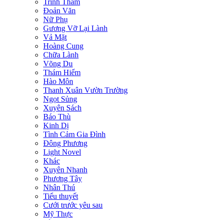
Trinh Thám
Đoản Văn
Nữ Phụ
Gương Vỡ Lại Lành
Vả Mặt
Hoàng Cung
Chữa Lành
Võng Du
Thám Hiểm
Hào Môn
Thanh Xuân Vườn Trường
Ngọt Sủng
Xuyên Sách
Báo Thù
Kinh Dị
Tình Cảm Gia Đình
Đông Phương
Light Novel
Khác
Xuyên Nhanh
Phương Tây
Nhân Thú
Tiểu thuyết
Cưới trước yêu sau
Mỹ Thực