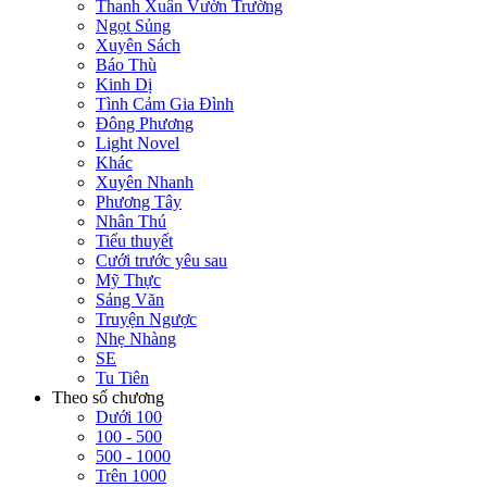
Thanh Xuân Vườn Trường
Ngọt Sủng
Xuyên Sách
Báo Thù
Kinh Dị
Tình Cảm Gia Đình
Đông Phương
Light Novel
Khác
Xuyên Nhanh
Phương Tây
Nhân Thú
Tiểu thuyết
Cưới trước yêu sau
Mỹ Thực
Sảng Văn
Truyện Ngược
Nhẹ Nhàng
SE
Tu Tiên
Theo số chương
Dưới 100
100 - 500
500 - 1000
Trên 1000