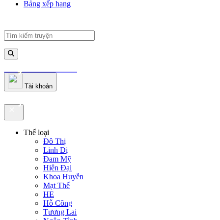
Bảng xếp hạng
truyenfullz.com
Tài khoản
truyenfullz.com
Thể loại
Đô Thị
Linh Dị
Đam Mỹ
Hiện Đại
Khoa Huyễn
Mạt Thế
HE
Hỗ Công
Tương Lai