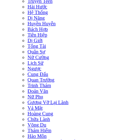
Truyện Teen
Hài Hước
Hệ Thống
Dị Năng
Huyền Huyễn
Bách Hợp
Tiên Hiệp
Dị Giới
Tổng Tài
Quân Sự
Nữ Cường
Lịch Sử
Ngược
Cung Đấu
Quan Trường
Trinh Thám
Đoản Văn
Nữ Phụ
Gương Vỡ Lại Lành
Vả Mặt
Hoàng Cung
Chữa Lành
Võng Du
Thám Hiểm
Hào Môn