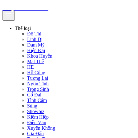
truyenfullz.com
Thể loại
Đô Thị
Linh Dị
Đam Mỹ
Hiện Đại
Khoa Huyễn
Mạt Thế
HE
Hỗ Công
Tương Lai
Ngôn Tình
Trọng Sinh
Cổ Đại
Tình Cảm
Sủng
Showbiz
Kiếm Hiệp
Điền Văn
Xuyên Không
Gia Đấu