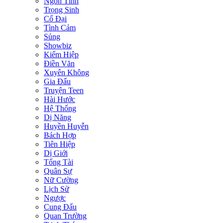
Ngôn Tình
Trọng Sinh
Cổ Đại
Tình Cảm
Sủng
Showbiz
Kiếm Hiệp
Điền Văn
Xuyên Không
Gia Đấu
Truyện Teen
Hài Hước
Hệ Thống
Dị Năng
Huyền Huyễn
Bách Hợp
Tiên Hiệp
Dị Giới
Tổng Tài
Quân Sự
Nữ Cường
Lịch Sử
Ngược
Cung Đấu
Quan Trường