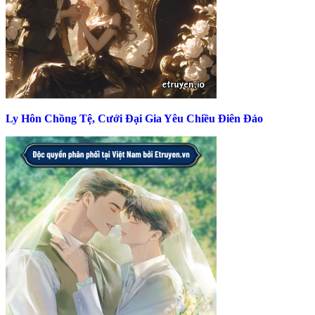
Ly Hôn Chồng Tệ, Cưới Đại Gia Yêu Chiều Điên Đảo