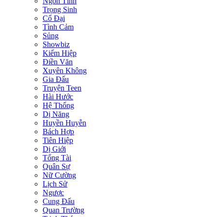
Ngôn Tình
Trọng Sinh
Cổ Đại
Tình Cảm
Sủng
Showbiz
Kiếm Hiệp
Điền Văn
Xuyên Không
Gia Đấu
Truyện Teen
Hài Hước
Hệ Thống
Dị Năng
Huyền Huyễn
Bách Hợp
Tiên Hiệp
Dị Giới
Tổng Tài
Quân Sự
Nữ Cường
Lịch Sử
Ngược
Cung Đấu
Quan Trường