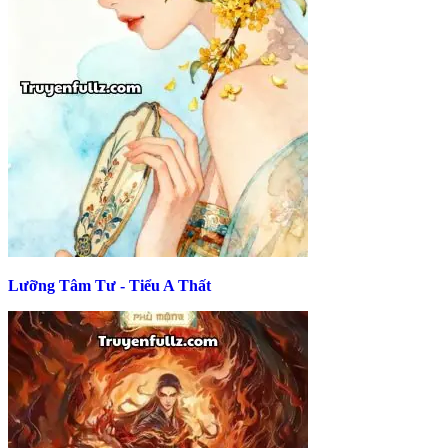
Lưỡng Tâm Tư - Tiểu A Thất