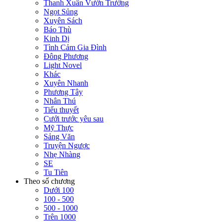
Thanh Xuân Vườn Trường
Ngọt Sủng
Xuyên Sách
Báo Thù
Kinh Dị
Tình Cảm Gia Đình
Đông Phương
Light Novel
Khác
Xuyên Nhanh
Phương Tây
Nhân Thú
Tiểu thuyết
Cưới trước yêu sau
Mỹ Thực
Sảng Văn
Truyện Ngược
Nhẹ Nhàng
SE
Tu Tiên
Theo số chương
Dưới 100
100 - 500
500 - 1000
Trên 1000