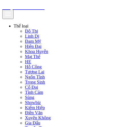
truyenfullz.com
Thể loại
Đô Thị
Linh Dị
Đam Mỹ
Hiện Đại
Khoa Huyễn
Mạt Thế
HE
Hỗ Công
Tương Lai
Ngôn Tình
Trọng Sinh
Cổ Đại
Tình Cảm
Sủng
Showbiz
Kiếm Hiệp
Điền Văn
Xuyên Không
Gia Đấu