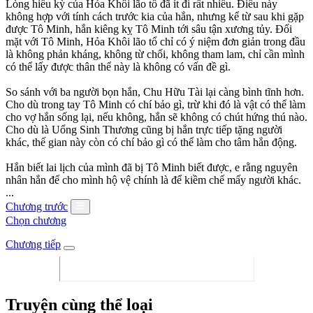
Lòng hiếu kỳ của Hỏa Khôi lão tổ đã ít đi rất nhiều. Điều này
không hợp với tính cách trước kia của hắn, nhưng kể từ sau khi gặp
được Tô Minh, hắn kiêng kỵ Tô Minh tới sâu tận xương tủy. Đối
mặt với Tô Minh, Hỏa Khôi lão tổ chỉ có ý niệm đơn giản trong đầu
là không phản kháng, không từ chối, không tham lam, chỉ cần mình
có thể lấy được thân thể này là không có vấn đề gì.
So sánh với ba người bọn hắn, Chu Hữu Tài lại càng bình tĩnh hơn.
Cho dù trong tay Tô Minh có chí bảo gì, trừ khi đó là vật có thể làm
cho vợ hắn sống lại, nếu không, hắn sẽ không có chút hứng thú nào.
Cho dù là Uổng Sinh Thương cũng bị hắn trực tiếp tặng người
khác, thế gian này còn có chí bảo gì có thể làm cho tâm hắn động.
Hắn biết lai lịch của mình đã bị Tô Minh biết được, e rằng nguyên
nhân hắn để cho mình hộ vệ chính là để kiềm chế mấy người khác.
...
Chương trước
Chọn chương
Chương tiếp
Truyện cùng thể loại