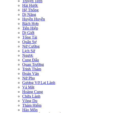
Truyện Teen
Hài Hước
Hệ Thống
Dị Năng
Huyền Huyễn
Bách Hợp
Tiên Hiệp
Dị Giới
Tổng Tài
Quân Sự
Nữ Cường
Lịch Sử
Ngược
Cung Đấu
Quan Trường
Trinh Thám
Đoản Văn
Nữ Phụ
Gương Vỡ Lại Lành
Vả Mặt
Hoàng Cung
Chữa Lành
Võng Du
Thám Hiểm
Hào Môn