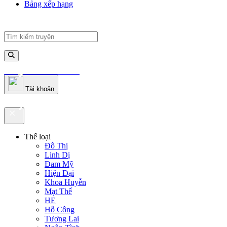
Bảng xếp hạng
truyenfullz.com
Tài khoản
truyenfullz.com
Thể loại
Đô Thị
Linh Dị
Đam Mỹ
Hiện Đại
Khoa Huyễn
Mạt Thế
HE
Hỗ Công
Tương Lai