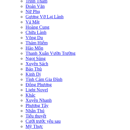
Trinh Thám
Đoản Văn
Nữ Phụ
Gương Vỡ Lại Lành
Vả Mặt
Hoàng Cung
Chữa Lành
Võng Du
Thám Hiểm
Hào Môn
Thanh Xuân Vườn Trường
Ngọt Sủng
Xuyên Sách
Báo Thù
Kinh Dị
Tình Cảm Gia Đình
Đông Phương
Light Novel
Khác
Xuyên Nhanh
Phương Tây
Nhân Thú
Tiểu thuyết
Cưới trước yêu sau
Mỹ Thực