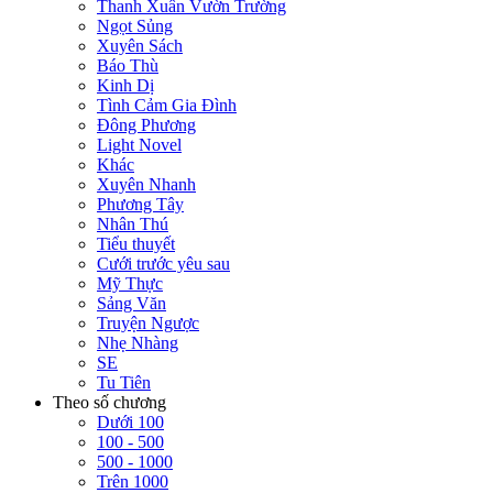
Thanh Xuân Vườn Trường
Ngọt Sủng
Xuyên Sách
Báo Thù
Kinh Dị
Tình Cảm Gia Đình
Đông Phương
Light Novel
Khác
Xuyên Nhanh
Phương Tây
Nhân Thú
Tiểu thuyết
Cưới trước yêu sau
Mỹ Thực
Sảng Văn
Truyện Ngược
Nhẹ Nhàng
SE
Tu Tiên
Theo số chương
Dưới 100
100 - 500
500 - 1000
Trên 1000