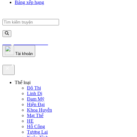
Bảng xếp hạng
truyenfullz.com
Tài khoản
truyenfullz.com
Thể loại
Đô Thị
Linh Dị
Đam Mỹ
Hiện Đại
Khoa Huyễn
Mạt Thế
HE
Hỗ Công
Tương Lai