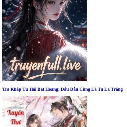
Tra Khắp Tứ Hải Bát Hoang: Đâu Đâu Cũng Là Tu La Tràng