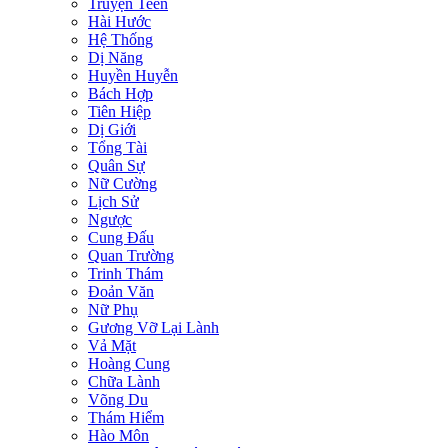
Truyện Teen
Hài Hước
Hệ Thống
Dị Năng
Huyền Huyễn
Bách Hợp
Tiên Hiệp
Dị Giới
Tổng Tài
Quân Sự
Nữ Cường
Lịch Sử
Ngược
Cung Đấu
Quan Trường
Trinh Thám
Đoản Văn
Nữ Phụ
Gương Vỡ Lại Lành
Vả Mặt
Hoàng Cung
Chữa Lành
Võng Du
Thám Hiểm
Hào Môn