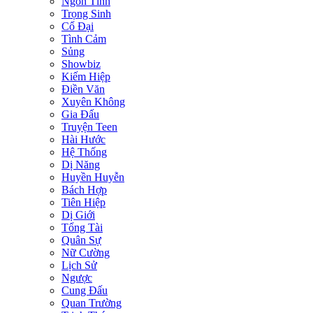
Ngôn Tình
Trọng Sinh
Cổ Đại
Tình Cảm
Sủng
Showbiz
Kiếm Hiệp
Điền Văn
Xuyên Không
Gia Đấu
Truyện Teen
Hài Hước
Hệ Thống
Dị Năng
Huyền Huyễn
Bách Hợp
Tiên Hiệp
Dị Giới
Tổng Tài
Quân Sự
Nữ Cường
Lịch Sử
Ngược
Cung Đấu
Quan Trường