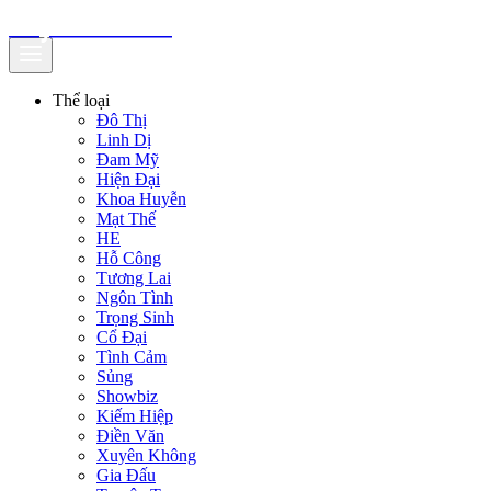
truyenfullz.com
Thể loại
Đô Thị
Linh Dị
Đam Mỹ
Hiện Đại
Khoa Huyễn
Mạt Thế
HE
Hỗ Công
Tương Lai
Ngôn Tình
Trọng Sinh
Cổ Đại
Tình Cảm
Sủng
Showbiz
Kiếm Hiệp
Điền Văn
Xuyên Không
Gia Đấu