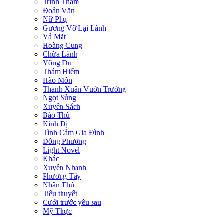
Trinh Thám
Đoản Văn
Nữ Phụ
Gương Vỡ Lại Lành
Vả Mặt
Hoàng Cung
Chữa Lành
Võng Du
Thám Hiểm
Hào Môn
Thanh Xuân Vườn Trường
Ngọt Sủng
Xuyên Sách
Báo Thù
Kinh Dị
Tình Cảm Gia Đình
Đông Phương
Light Novel
Khác
Xuyên Nhanh
Phương Tây
Nhân Thú
Tiểu thuyết
Cưới trước yêu sau
Mỹ Thực