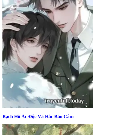
Bạch Hồ Ác Độc Và Hắc Báo Câm