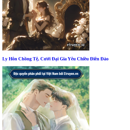
Ly Hôn Chồng Tệ, Cưới Đại Gia Yêu Chiều Điên Đảo