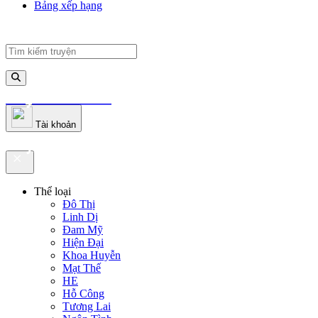
Bảng xếp hạng
truyenfullz.com
Tài khoản
truyenfullz.com
Thể loại
Đô Thị
Linh Dị
Đam Mỹ
Hiện Đại
Khoa Huyễn
Mạt Thế
HE
Hỗ Công
Tương Lai