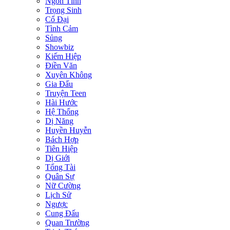
Ngôn Tình
Trọng Sinh
Cổ Đại
Tình Cảm
Sủng
Showbiz
Kiếm Hiệp
Điền Văn
Xuyên Không
Gia Đấu
Truyện Teen
Hài Hước
Hệ Thống
Dị Năng
Huyền Huyễn
Bách Hợp
Tiên Hiệp
Dị Giới
Tổng Tài
Quân Sự
Nữ Cường
Lịch Sử
Ngược
Cung Đấu
Quan Trường