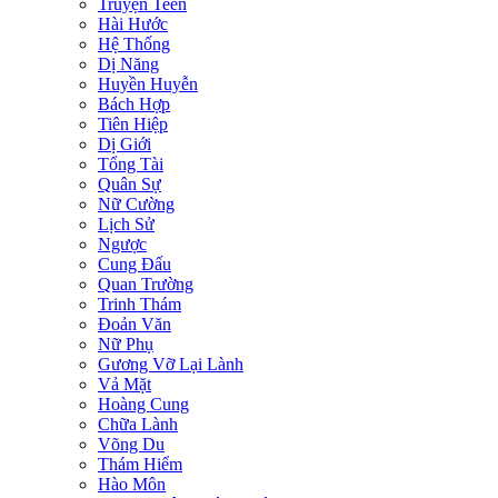
Truyện Teen
Hài Hước
Hệ Thống
Dị Năng
Huyền Huyễn
Bách Hợp
Tiên Hiệp
Dị Giới
Tổng Tài
Quân Sự
Nữ Cường
Lịch Sử
Ngược
Cung Đấu
Quan Trường
Trinh Thám
Đoản Văn
Nữ Phụ
Gương Vỡ Lại Lành
Vả Mặt
Hoàng Cung
Chữa Lành
Võng Du
Thám Hiểm
Hào Môn