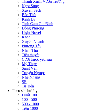
Thanh Xuân Vườn Trường
Ngọt Sủng
Xuyên Sách
Báo Thù
Kinh Dị
Tình Cảm Gia Đình
Đông Phương
Light Novel
Khác
Xuyên Nhanh
Phương Tây
Nhân Thú
Tiểu thuyết
Cưới trước yêu sau
Mỹ Thực
Sảng Văn
Truyện Ngược
Nhẹ Nhàng
SE
Tu Tiên
Theo số chương
Dưới 100
100 - 500
500 - 1000
Trên 1000