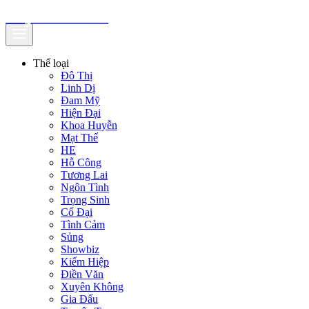
truyenfullz.com
Thể loại
Đô Thị
Linh Dị
Đam Mỹ
Hiện Đại
Khoa Huyễn
Mạt Thế
HE
Hỗ Công
Tương Lai
Ngôn Tình
Trọng Sinh
Cổ Đại
Tình Cảm
Sủng
Showbiz
Kiếm Hiệp
Điền Văn
Xuyên Không
Gia Đấu