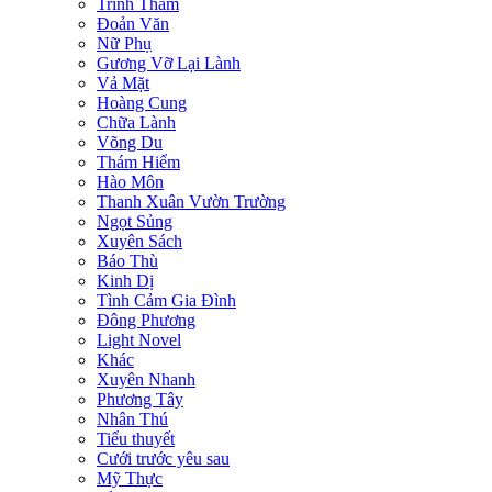
Trinh Thám
Đoản Văn
Nữ Phụ
Gương Vỡ Lại Lành
Vả Mặt
Hoàng Cung
Chữa Lành
Võng Du
Thám Hiểm
Hào Môn
Thanh Xuân Vườn Trường
Ngọt Sủng
Xuyên Sách
Báo Thù
Kinh Dị
Tình Cảm Gia Đình
Đông Phương
Light Novel
Khác
Xuyên Nhanh
Phương Tây
Nhân Thú
Tiểu thuyết
Cưới trước yêu sau
Mỹ Thực