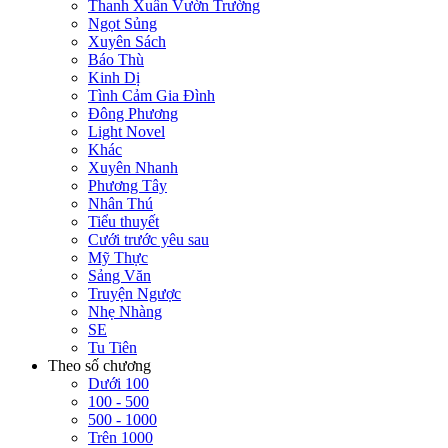
Thanh Xuân Vườn Trường
Ngọt Sủng
Xuyên Sách
Báo Thù
Kinh Dị
Tình Cảm Gia Đình
Đông Phương
Light Novel
Khác
Xuyên Nhanh
Phương Tây
Nhân Thú
Tiểu thuyết
Cưới trước yêu sau
Mỹ Thực
Sảng Văn
Truyện Ngược
Nhẹ Nhàng
SE
Tu Tiên
Theo số chương
Dưới 100
100 - 500
500 - 1000
Trên 1000