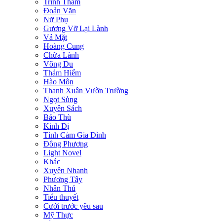
Trinh Thám
Đoản Văn
Nữ Phụ
Gương Vỡ Lại Lành
Vả Mặt
Hoàng Cung
Chữa Lành
Võng Du
Thám Hiểm
Hào Môn
Thanh Xuân Vườn Trường
Ngọt Sủng
Xuyên Sách
Báo Thù
Kinh Dị
Tình Cảm Gia Đình
Đông Phương
Light Novel
Khác
Xuyên Nhanh
Phương Tây
Nhân Thú
Tiểu thuyết
Cưới trước yêu sau
Mỹ Thực