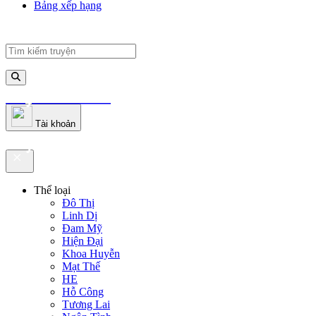
Bảng xếp hạng
truyenfullz.com
Tài khoản
truyenfullz.com
Thể loại
Đô Thị
Linh Dị
Đam Mỹ
Hiện Đại
Khoa Huyễn
Mạt Thế
HE
Hỗ Công
Tương Lai