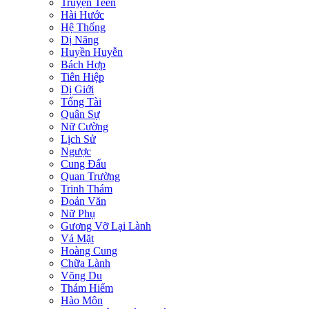
Truyện Teen
Hài Hước
Hệ Thống
Dị Năng
Huyền Huyễn
Bách Hợp
Tiên Hiệp
Dị Giới
Tổng Tài
Quân Sự
Nữ Cường
Lịch Sử
Ngược
Cung Đấu
Quan Trường
Trinh Thám
Đoản Văn
Nữ Phụ
Gương Vỡ Lại Lành
Vả Mặt
Hoàng Cung
Chữa Lành
Võng Du
Thám Hiểm
Hào Môn