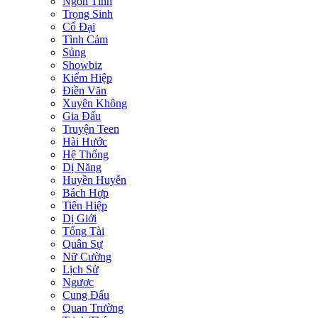
Ngôn Tình
Trọng Sinh
Cổ Đại
Tình Cảm
Sủng
Showbiz
Kiếm Hiệp
Điền Văn
Xuyên Không
Gia Đấu
Truyện Teen
Hài Hước
Hệ Thống
Dị Năng
Huyền Huyễn
Bách Hợp
Tiên Hiệp
Dị Giới
Tổng Tài
Quân Sự
Nữ Cường
Lịch Sử
Ngược
Cung Đấu
Quan Trường