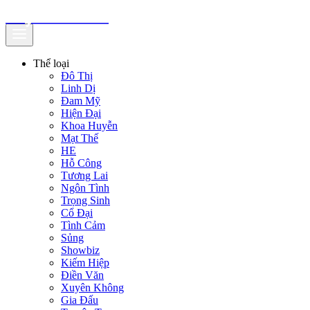
truyenfullz.com
Thể loại
Đô Thị
Linh Dị
Đam Mỹ
Hiện Đại
Khoa Huyễn
Mạt Thế
HE
Hỗ Công
Tương Lai
Ngôn Tình
Trọng Sinh
Cổ Đại
Tình Cảm
Sủng
Showbiz
Kiếm Hiệp
Điền Văn
Xuyên Không
Gia Đấu