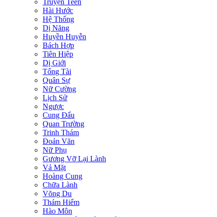
Truyện Teen
Hài Hước
Hệ Thống
Dị Năng
Huyền Huyễn
Bách Hợp
Tiên Hiệp
Dị Giới
Tổng Tài
Quân Sự
Nữ Cường
Lịch Sử
Ngược
Cung Đấu
Quan Trường
Trinh Thám
Đoản Văn
Nữ Phụ
Gương Vỡ Lại Lành
Vả Mặt
Hoàng Cung
Chữa Lành
Võng Du
Thám Hiểm
Hào Môn