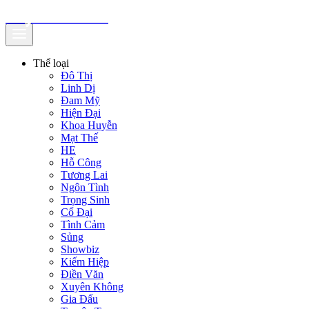
truyenfullz.com
Thể loại
Đô Thị
Linh Dị
Đam Mỹ
Hiện Đại
Khoa Huyễn
Mạt Thế
HE
Hỗ Công
Tương Lai
Ngôn Tình
Trọng Sinh
Cổ Đại
Tình Cảm
Sủng
Showbiz
Kiếm Hiệp
Điền Văn
Xuyên Không
Gia Đấu