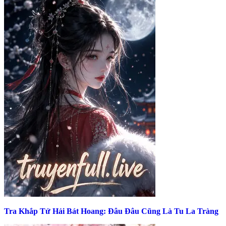
Tra Khắp Tứ Hải Bát Hoang: Đâu Đâu Cũng Là Tu La Tràng