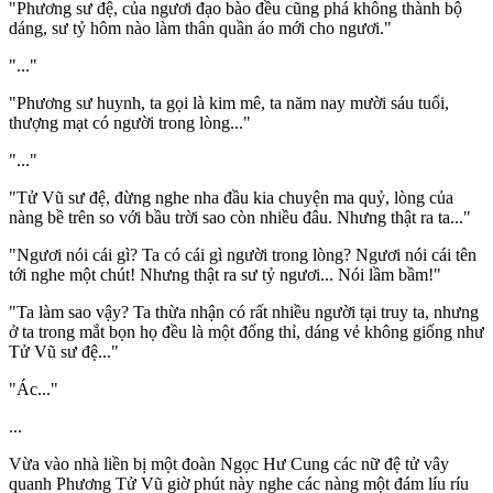
"Phương sư đệ, của ngươi đạo bào đều cũng phá không thành bộ
dáng, sư tỷ hôm nào làm thân quần áo mới cho ngươi."
"..."
"Phương sư huynh, ta gọi là kim mê, ta năm nay mười sáu tuổi,
thượng mạt có người trong lòng..."
"..."
"Tử Vũ sư đệ, đừng nghe nha đầu kia chuyện ma quỷ, lòng của
nàng bề trên so với bầu trời sao còn nhiều đâu. Nhưng thật ra ta..."
"Ngươi nói cái gì? Ta có cái gì người trong lòng? Ngươi nói cái tên
tới nghe một chút! Nhưng thật ra sư tỷ ngươi... Nói lầm bầm!"
"Ta làm sao vậy? Ta thừa nhận có rất nhiều người tại truy ta, nhưng
ở ta trong mắt bọn họ đều là một đống thỉ, dáng vẻ không giống như
Tử Vũ sư đệ..."
"Ác..."
...
Vừa vào nhà liền bị một đoàn Ngọc Hư Cung các nữ đệ tử vây
quanh Phương Tử Vũ giờ phút này nghe các nàng một đám líu ríu