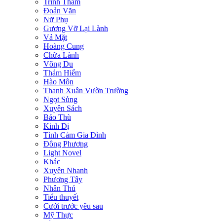
Trinh Thám
Đoản Văn
Nữ Phụ
Gương Vỡ Lại Lành
Vả Mặt
Hoàng Cung
Chữa Lành
Võng Du
Thám Hiểm
Hào Môn
Thanh Xuân Vườn Trường
Ngọt Sủng
Xuyên Sách
Báo Thù
Kinh Dị
Tình Cảm Gia Đình
Đông Phương
Light Novel
Khác
Xuyên Nhanh
Phương Tây
Nhân Thú
Tiểu thuyết
Cưới trước yêu sau
Mỹ Thực