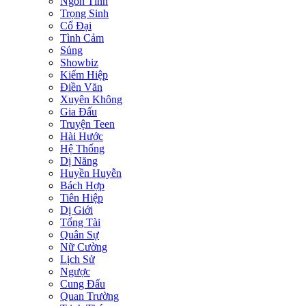
Ngôn Tình
Trọng Sinh
Cổ Đại
Tình Cảm
Sủng
Showbiz
Kiếm Hiệp
Điền Văn
Xuyên Không
Gia Đấu
Truyện Teen
Hài Hước
Hệ Thống
Dị Năng
Huyền Huyễn
Bách Hợp
Tiên Hiệp
Dị Giới
Tổng Tài
Quân Sự
Nữ Cường
Lịch Sử
Ngược
Cung Đấu
Quan Trường