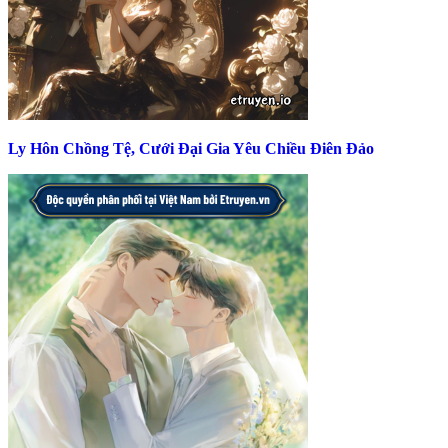
Ly Hôn Chồng Tệ, Cưới Đại Gia Yêu Chiều Điên Đảo