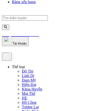
Bảng xếp hạng
truyenfullz.com
Tài khoản
truyenfullz.com
Thể loại
Đô Thị
Linh Dị
Đam Mỹ
Hiện Đại
Khoa Huyễn
Mạt Thế
HE
Hỗ Công
Tương Lai