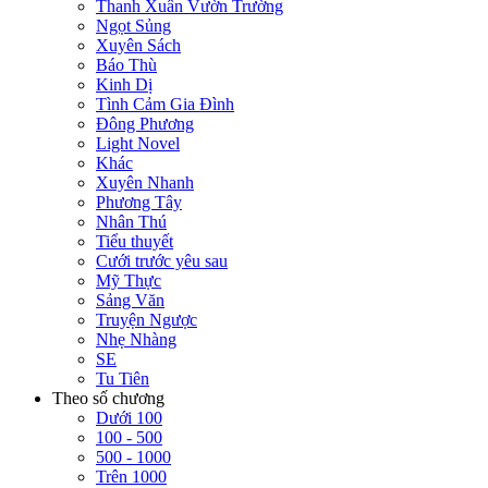
Thanh Xuân Vườn Trường
Ngọt Sủng
Xuyên Sách
Báo Thù
Kinh Dị
Tình Cảm Gia Đình
Đông Phương
Light Novel
Khác
Xuyên Nhanh
Phương Tây
Nhân Thú
Tiểu thuyết
Cưới trước yêu sau
Mỹ Thực
Sảng Văn
Truyện Ngược
Nhẹ Nhàng
SE
Tu Tiên
Theo số chương
Dưới 100
100 - 500
500 - 1000
Trên 1000