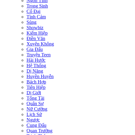
Ngôn Tình
Trọng Sinh
Cổ Đại
Tình Cảm
Sủng
Showbiz
Kiếm Hiệp
Điền Văn
Xuyên Không
Gia Đấu
Truyện Teen
Hài Hước
Hệ Thống
Dị Năng
Huyền Huyễn
Bách Hợp
Tiên Hiệp
Dị Giới
Tổng Tài
Quân Sự
Nữ Cường
Lịch Sử
Ngược
Cung Đấu
Quan Trường