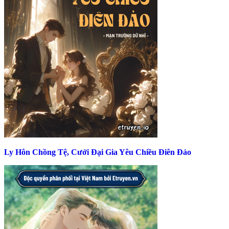
Ly Hôn Chồng Tệ, Cưới Đại Gia Yêu Chiều Điên Đảo