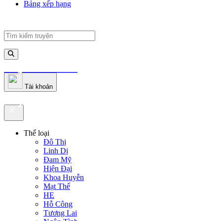
Bảng xếp hạng
truyenfullz.com
Tài khoản
truyenfullz.com
Thể loại
Đô Thị
Linh Dị
Đam Mỹ
Hiện Đại
Khoa Huyễn
Mạt Thế
HE
Hỗ Công
Tương Lai