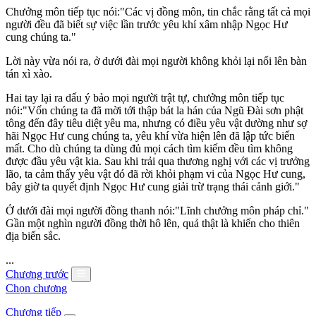
Chưởng môn tiếp tục nói:"Các vị đồng môn, tin chắc rằng tất cả mọi
người đều đã biết sự việc lần trước yêu khí xâm nhập Ngọc Hư
cung chúng ta."
Lời này vừa nói ra, ở dưới đài mọi người không khỏi lại nổi lên bàn
tán xì xào.
Hai tay lại ra dấu ý bảo mọi người trật tự, chưởng môn tiếp tục
nói:"Vốn chúng ta đã mời tới thập bát la hán của Ngũ Đài sơn phật
tông đến đây tiêu diệt yêu ma, nhưng có điều yêu vật dường như sợ
hãi Ngọc Hư cung chúng ta, yêu khí vừa hiện lên đã lập tức biến
mất. Cho dù chúng ta dùng đủ mọi cách tìm kiếm đều tìm không
được đầu yêu vật kia. Sau khi trải qua thương nghị với các vị trưởng
lão, ta cảm thấy yêu vật đó đã rời khỏi phạm vi của Ngọc Hư cung,
bây giờ ta quyết định Ngọc Hư cung giải trừ trạng thái cảnh giới."
Ở dưới đài mọi người đồng thanh nói:"Lĩnh chưởng môn pháp chỉ."
Gần một nghìn người đồng thời hô lên, quả thật là khiến cho thiên
địa biến sắc.
...
Chương trước
Chọn chương
Chương tiếp