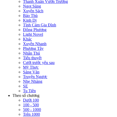
Thanh Xuân Vườn Trường
Ngọt Sủng
Xuyên Sách
Báo Thù
Kinh Dị
Tình Cảm Gia Đình
Đông Phương
Light Novel
Khác
Xuyên Nhanh
Phương Tây
Nhân Thú
Tiểu thuyết
Cưới trước yêu sau
Mỹ Thực
Sảng Văn
Truyện Ngược
Nhẹ Nhàng
SE
Tu Tiên
Theo số chương
Dưới 100
100 - 500
500 - 1000
Trên 1000