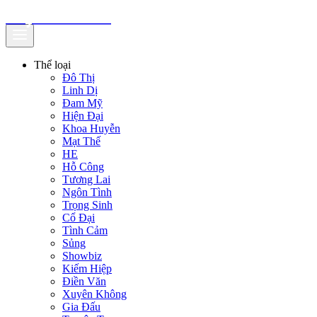
truyenfullz.com
Thể loại
Đô Thị
Linh Dị
Đam Mỹ
Hiện Đại
Khoa Huyễn
Mạt Thế
HE
Hỗ Công
Tương Lai
Ngôn Tình
Trọng Sinh
Cổ Đại
Tình Cảm
Sủng
Showbiz
Kiếm Hiệp
Điền Văn
Xuyên Không
Gia Đấu