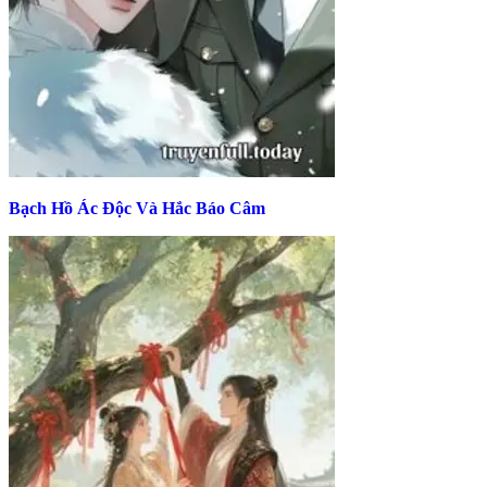
Bạch Hồ Ác Độc Và Hắc Báo Câm