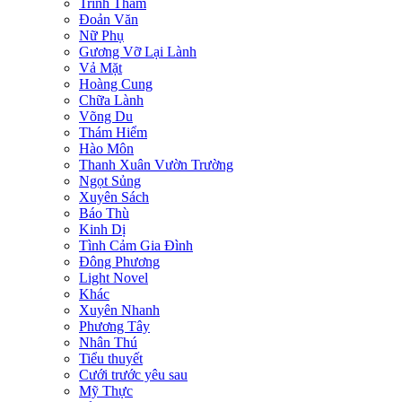
Trinh Thám
Đoản Văn
Nữ Phụ
Gương Vỡ Lại Lành
Vả Mặt
Hoàng Cung
Chữa Lành
Võng Du
Thám Hiểm
Hào Môn
Thanh Xuân Vườn Trường
Ngọt Sủng
Xuyên Sách
Báo Thù
Kinh Dị
Tình Cảm Gia Đình
Đông Phương
Light Novel
Khác
Xuyên Nhanh
Phương Tây
Nhân Thú
Tiểu thuyết
Cưới trước yêu sau
Mỹ Thực