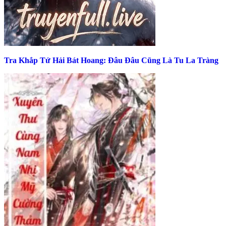
Tra Khắp Tứ Hải Bát Hoang: Đâu Đâu Cũng Là Tu La Tràng