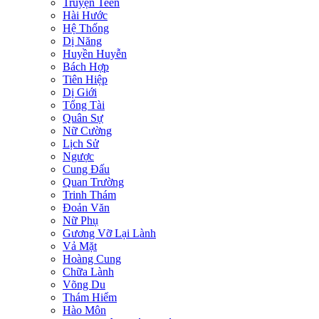
Truyện Teen
Hài Hước
Hệ Thống
Dị Năng
Huyền Huyễn
Bách Hợp
Tiên Hiệp
Dị Giới
Tổng Tài
Quân Sự
Nữ Cường
Lịch Sử
Ngược
Cung Đấu
Quan Trường
Trinh Thám
Đoản Văn
Nữ Phụ
Gương Vỡ Lại Lành
Vả Mặt
Hoàng Cung
Chữa Lành
Võng Du
Thám Hiểm
Hào Môn