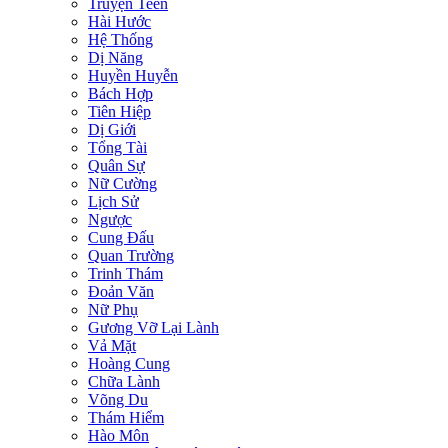
Truyện Teen
Hài Hước
Hệ Thống
Dị Năng
Huyền Huyễn
Bách Hợp
Tiên Hiệp
Dị Giới
Tổng Tài
Quân Sự
Nữ Cường
Lịch Sử
Ngược
Cung Đấu
Quan Trường
Trinh Thám
Đoản Văn
Nữ Phụ
Gương Vỡ Lại Lành
Vả Mặt
Hoàng Cung
Chữa Lành
Võng Du
Thám Hiểm
Hào Môn