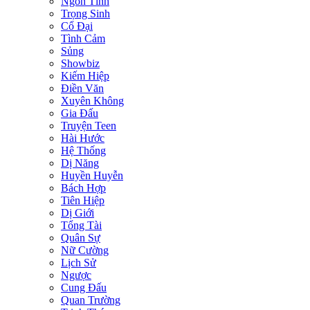
Ngôn Tình
Trọng Sinh
Cổ Đại
Tình Cảm
Sủng
Showbiz
Kiếm Hiệp
Điền Văn
Xuyên Không
Gia Đấu
Truyện Teen
Hài Hước
Hệ Thống
Dị Năng
Huyền Huyễn
Bách Hợp
Tiên Hiệp
Dị Giới
Tổng Tài
Quân Sự
Nữ Cường
Lịch Sử
Ngược
Cung Đấu
Quan Trường