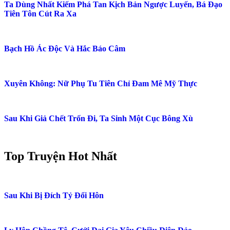
Tra Khắp Tứ Hải Bát Hoang: Đâu Đâu Cũng Là Tu La Tràng