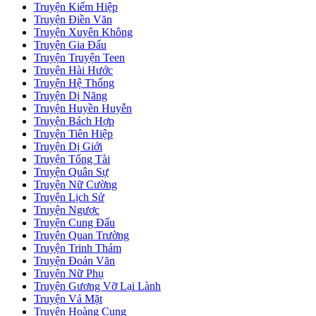
Bạch Hồ Ác Độc Và Hắc Báo Câm