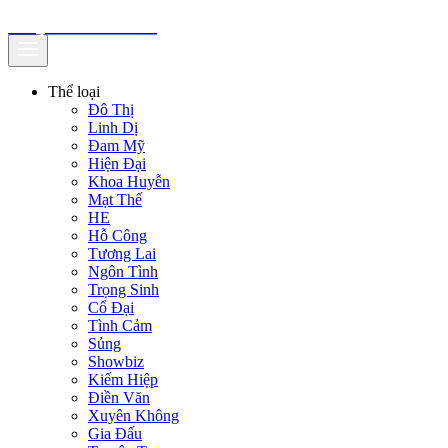
truyenfullz.com
Thể loại
Đô Thị
Linh Dị
Đam Mỹ
Hiện Đại
Khoa Huyễn
Mạt Thế
HE
Hỗ Công
Tương Lai
Ngôn Tình
Trọng Sinh
Cổ Đại
Tình Cảm
Sủng
Showbiz
Kiếm Hiệp
Điền Văn
Xuyên Không
Gia Đấu