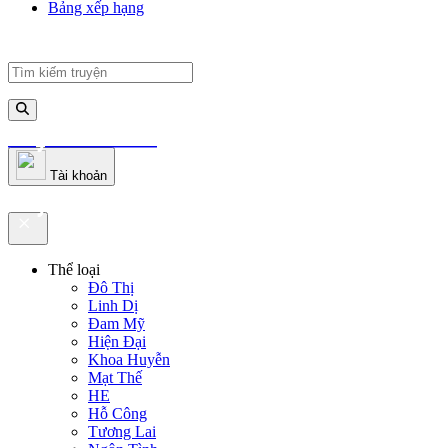
Bảng xếp hạng
truyenfullz.com
Tài khoản
truyenfullz.com
Thể loại
Đô Thị
Linh Dị
Đam Mỹ
Hiện Đại
Khoa Huyễn
Mạt Thế
HE
Hỗ Công
Tương Lai