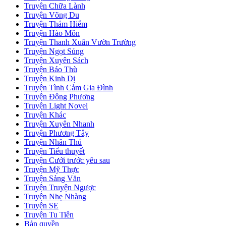
Xuyên Không: Nữ Phụ Tu Tiên Chỉ Đam Mê Mỹ Thực