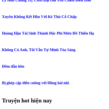
Xuyên Thư Cùng Nam Nhị Mỹ Cường Thảm HE