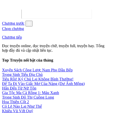
Quán Cơm Liên Giới - Tinh Ảnh Sương Trì