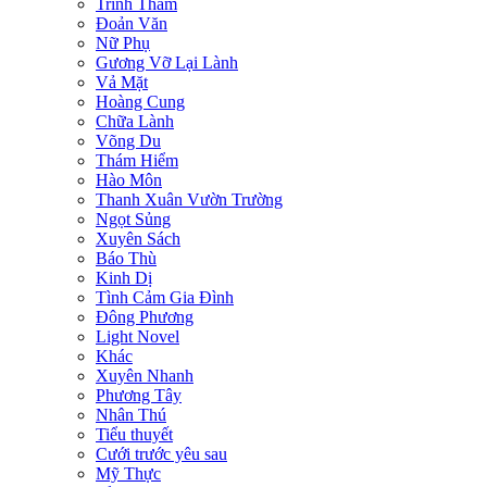
Trinh Thám
Đoản Văn
Nữ Phụ
Gương Vỡ Lại Lành
Vả Mặt
Hoàng Cung
Chữa Lành
Võng Du
Thám Hiểm
Hào Môn
Thanh Xuân Vườn Trường
Ngọt Sủng
Xuyên Sách
Báo Thù
Kinh Dị
Tình Cảm Gia Đình
Đông Phương
Light Novel
Khác
Xuyên Nhanh
Phương Tây
Nhân Thú
Tiểu thuyết
Cưới trước yêu sau
Mỹ Thực