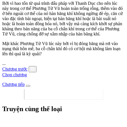
Bởi vì hao tổn từ quá trình đấu pháp với Thanh Dục cho nên lúc
này trong cơ thể Phương Tử Vũ hoàn toàn trống rỗng, thêm vào đó
ở bên ngoài cơ thể của nó hàn băng khí không ngừng đè ép, căn cứ
vào đặc tính bài ngoại, hiện tại hàn băng khí hoặc là bài xuất nó
hoặc là hoàn toàn đồng hóa nó, bởi vậy mà càng kích khởi sự phản
kháng theo bản năng của ba cỗ chân khí trong cơ thể của Phương
Tử Vũ, cùng chống đỡ sự xâm nhập của hàn băng khí.
Mặt khác Phương Tử Vũ lúc này bởi vì bị đóng băng mà rơi vào
trạng thái hôn mê, ba cỗ chân khí đó có cơ hội mà không làm loạn
lên thì quả là kỳ quái?
...
Chương trước
Chọn chương
Chương tiếp
Truyện cùng thể loại