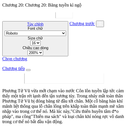
Chương 20: Chương 20: Băng tuyền kì ngộ
Chương trước
Tùy chỉnh
Font chữ
Size chữ
Chiều cao dòng
Chọn chương
Chương tiếp
Phương Tử Vũ vừa mới chạm vào nước Côn lôn tuyền lập tức cảm
thấy một trận rét lạnh đến tận xương tủy. Trong nháy mắt toàn thân
Phương Tử Vũ bị đóng băng từ đầu tới chân. Một cỗ băng hàn khí
mãnh liệt thông qua lỗ chân lông trên khắp toàn thân mạnh mẽ xâm
nhập vào trong cơ thể nó. Mà lúc này,"Cửu thiên huyền tâm đ*o
pháp", ma công"Thiên ma sách" và loại chân khí nóng rực vô danh
trong cơ thể nó bắt đầu vận động.