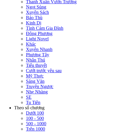
Thanh Xuân Vườn Trường
Ngọt Sủng
Xuyên Sách
Báo Thù
Kinh Dị
Tình Cảm Gia Đình
Đông Phương
Light Novel
Khác
Xuyên Nhanh
Phương Tây
Nhân Thú
Tiểu thuyết
Cưới trước yêu sau
Mỹ Thực
Sảng Văn
Truyện Ngược
Nhẹ Nhàng
SE
Tu Tiên
Theo số chương
Dưới 100
100 - 500
500 - 1000
Trên 1000