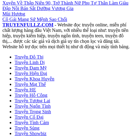
Ta Dùng Nhất Kiếm Phá Tan Kịch Bản Ngược Luyến, Bá Đạo
Tiên Tôn Cút Ra Xa