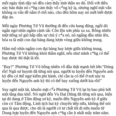
mỗi ngày tỉnh dậy nó đều cảm thấy tinh thần no đủ. Đối với điều
này bản thân nó c*̃ng cảm thấy vô c*̀ng kỳ lạ, nhưng nghĩ mãi vẫn
không ra vấn đề nằm ở chỗ nào, cho đến hôm nay nó mới biết được
đáp án.
Mỗi ngày Phương Tử Vũ thường đi đến cửa hang động, ngồi đó
ngẩn ngơ nhìn ngắm cảnh sắc Côn lôn sơn phía xa xa. Bỗng nhiên
một tiếng xé gió hấp dẫn sự chú ý c*̉a nó, nó ngẩng đầu nhìn lên,
hóa ra là một con đại bàng đang lượn vòng giữa không trung.
Hâm mộ nhìn ngắm con đại bàng bay lượn giữa không trung,
Phương Tử Vũ không khỏi thầm nghĩ, nếu như mình c*̃ng có thể
bay được thì thật là tốt.
"Bay?" Phương Tử Vũ bỗng nhiên vỗ đầu thật mạnh hét lớn:"Đúng
rồi! Ngũ sư huynh đã từng nói qua, người tu luyện đến Nguyên anh
kỳ đều có thể ngự kiếm phi hành, chỉ cần ta có thể ở nơi này tu
luyện đến Nguyên anh kỳ thì có thể bay xuống dưới kia rồi!"
Suy nghĩ một lát, khuôn mặt c*̉a Phương Tử Vũ lại bị bao phủ bởi
một tầng đau khổ. Nó nghĩ đến Vu Đại Dũng đã từng nói qua, hiện
tại đó đang ở Tâm động sơ kỳ, muốn đến Nguyên anh kỳ ở giữa
còn có Tâm động, Linh tịch hai kỳ chuyển tiếp nữa, không thể nói
qua là qua được, cho dù là người có tư chất tốt đi nữa muốn từ
Dung hợp luyện đến Nguyên anh c*̃ng cần ít nhất mấy trăm năm.