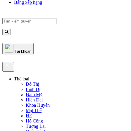
Bảng xếp hạng
truyenfullz.com
Tài khoản
truyenfullz.com
Thể loại
Đô Thị
Linh Dị
Đam Mỹ
Hiện Đại
Khoa Huyễn
Mạt Thế
HE
Hỗ Công
Tương Lai