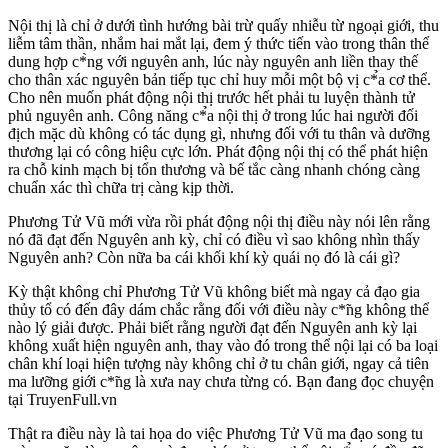
Nội thị là chỉ ở dưới tình hướng bài trừ quấy nhiễu từ ngoại giới, thu
liễm tâm thần, nhắm hai mắt lại, đem ý thức tiến vào trong thân thể
dung hợp c*̀ng với nguyên anh, lúc này nguyên anh liền thay thế
cho thân xác nguyên bản tiếp tục chỉ huy mỗi một bộ vị c*̉a cơ thể.
Cho nên muốn phát động nội thị trước hết phải tu luyện thành tử
phủ nguyên anh. Công năng c*̉a nội thị ở trong lúc hai người đối
địch mặc dù không có tác dụng gì, nhưng đối với tu thân và dưỡng
thương lại có công hiệu cực lớn. Phát động nội thị có thể phát hiện
ra chỗ kinh mạch bị tổn thương và bế tắc càng nhanh chóng càng
chuẩn xác thì chữa trị càng kịp thời.
Phương Tử Vũ mới vừa rồi phát động nội thị điều này nói lên rằng
nó đã đạt đến Nguyên anh kỳ, chỉ có điều vì sao không nhìn thấy
Nguyên anh? Còn nữa ba cái khối khí kỳ quái nọ đó là cái gì?
Kỳ thật không chỉ Phương Tử Vũ không biết mà ngay cả đạo gia
thủy tổ có đến đây dám chắc rằng đối với điều này c*̃ng không thể
nào lý giải được. Phải biết rằng người đạt đến Nguyên anh kỳ lại
không xuất hiện nguyên anh, thay vào đó trong thể nội lại có ba loại
chân khí loại hiện tượng này không chỉ ở tu chân giới, ngay cả tiên
ma lưỡng giới c*̃ng là xưa nay chưa từng có. Bạn đang đọc chuyện
tại TruyenFull.vn
Thật ra điều này là tai họa do việc Phương Tử Vũ ma đạo song tu