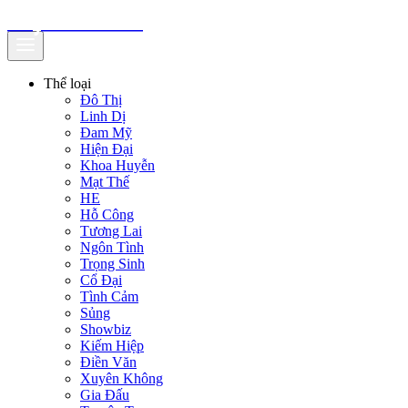
truyenfullz.com
Thể loại
Đô Thị
Linh Dị
Đam Mỹ
Hiện Đại
Khoa Huyễn
Mạt Thế
HE
Hỗ Công
Tương Lai
Ngôn Tình
Trọng Sinh
Cổ Đại
Tình Cảm
Sủng
Showbiz
Kiếm Hiệp
Điền Văn
Xuyên Không
Gia Đấu