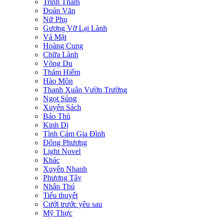
Trinh Thám
Đoản Văn
Nữ Phụ
Gương Vỡ Lại Lành
Vả Mặt
Hoàng Cung
Chữa Lành
Võng Du
Thám Hiểm
Hào Môn
Thanh Xuân Vườn Trường
Ngọt Sủng
Xuyên Sách
Báo Thù
Kinh Dị
Tình Cảm Gia Đình
Đông Phương
Light Novel
Khác
Xuyên Nhanh
Phương Tây
Nhân Thú
Tiểu thuyết
Cưới trước yêu sau
Mỹ Thực