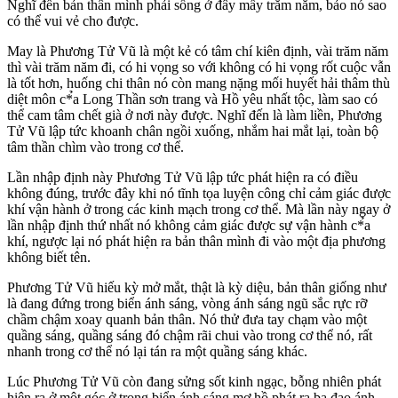
Nghĩ đến bản thân mình phải sống ở đây mấy trăm năm, bảo nó sao
có thể vui vẻ cho được.
May là Phương Tử Vũ là một kẻ có tâm chí kiên định, vài trăm năm
thì vài trăm năm đi, có hi vọng so với không có hi vọng rốt cuộc vẫn
là tốt hơn, huống chi thân nó còn mang nặng mối huyết hải thâm thù
diệt môn c*̉a Long Thần sơn trang và Hồ yêu nhất tộc, làm sao có
thể cam tâm chết già ở nơi này được. Nghĩ đến là làm liền, Phương
Tử Vũ lập tức khoanh chân ngồi xuống, nhắm hai mắt lại, toàn bộ
tâm thần chìm vào trong cơ thể.
Lần nhập định này Phương Tử Vũ lập tức phát hiện ra có điều
không đúng, trước đây khi nó tĩnh tọa luyện công chỉ cảm giác được
khí vận hành ở trong các kinh mạch trong cơ thể. Mà lần này ngay ở
lần nhập định thứ nhất nó không cảm giác được sự vận hành c*̉a
khí, ngược lại nó phát hiện ra bản thân mình đi vào một địa phương
không biết tên.
Phương Tử Vũ hiếu kỳ mở mắt, thật là kỳ diệu, bản thân giống như
là đang đứng trong biển ánh sáng, vòng ánh sáng ngũ sắc rực rỡ
chầm chậm xoay quanh bản thân. Nó thử đưa tay chạm vào một
quầng sáng, quầng sáng đó chậm rãi chui vào trong cơ thể nó, rất
nhanh trong cơ thể nó lại tán ra một quầng sáng khác.
Lúc Phương Tử Vũ còn đang sửng sốt kinh ngạc, bỗng nhiên phát
hiện ra ở một góc ở trong biển ánh sáng mơ hồ phát ra ba đạo ánh