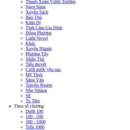
Thanh Xuân Vườn Trường
Ngọt Sủng
Xuyên Sách
Báo Thù
Kinh Dị
Tình Cảm Gia Đình
Đông Phương
Light Novel
Khác
Xuyên Nhanh
Phương Tây
Nhân Thú
Tiểu thuyết
Cưới trước yêu sau
Mỹ Thực
Sảng Văn
Truyện Ngược
Nhẹ Nhàng
SE
Tu Tiên
Theo số chương
Dưới 100
100 - 500
500 - 1000
Trên 1000