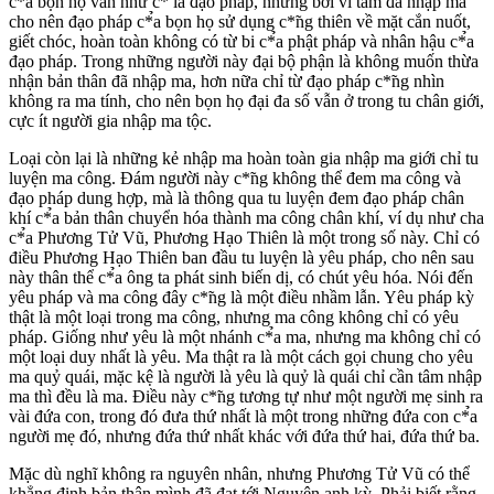
c*̉a bọn họ vẫn như c*̃ là đạo pháp, nhưng bởi vì tâm đã nhập ma
cho nên đạo pháp c*̉a bọn họ sử dụng c*̃ng thiên về mặt cắn nuốt,
giết chóc, hoàn toàn không có từ bi c*̉a phật pháp và nhân hậu c*̉a
đạo pháp. Trong những người này đại bộ phận là không muốn thừa
nhận bản thân đã nhập ma, hơn nữa chỉ từ đạo pháp c*̃ng nhìn
không ra ma tính, cho nên bọn họ đại đa số vẫn ở trong tu chân giới,
cực ít người gia nhập ma tộc.
Loại còn lại là những kẻ nhập ma hoàn toàn gia nhập ma giới chỉ tu
luyện ma công. Đám người này c*̃ng không thể đem ma công và
đạo pháp dung hợp, mà là thông qua tu luyện đem đạo pháp chân
khí c*̉a bản thân chuyển hóa thành ma công chân khí, ví dụ như cha
c*̉a Phương Tử Vũ, Phương Hạo Thiên là một trong số này. Chỉ có
điều Phương Hạo Thiên ban đầu tu luyện là yêu pháp, cho nên sau
này thân thể c*̉a ông ta phát sinh biến dị, có chút yêu hóa. Nói đến
yêu pháp và ma công đây c*̃ng là một điều nhầm lẫn. Yêu pháp kỳ
thật là một loại trong ma công, nhưng ma công không chỉ có yêu
pháp. Giống như yêu là một nhánh c*̉a ma, nhưng ma không chỉ có
một loại duy nhất là yêu. Ma thật ra là một cách gọi chung cho yêu
ma quỷ quái, mặc kệ là người là yêu là quỷ là quái chỉ cần tâm nhập
ma thì đều là ma. Điều này c*̃ng tương tự như một người mẹ sinh ra
vài đứa con, trong đó đưa thứ nhất là một trong những đứa con c*̉a
người mẹ đó, nhưng đứa thứ nhất khác với đứa thứ hai, đứa thứ ba.
Mặc dù nghĩ không ra nguyên nhân, nhưng Phương Tử Vũ có thể
khẳng định bản thân mình đã đạt tới Nguyên anh kỳ. Phải biết rằng