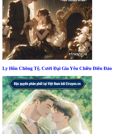
Ly Hôn Chồng Tệ, Cưới Đại Gia Yêu Chiều Điên Đảo