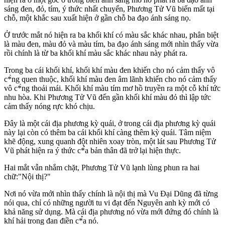
sáng đen, đỏ, tím, ý thức nhất chuyển, Phương Tử Vũ biến mất tại
chỗ, một khắc sau xuất hiện ở gần chỗ ba đạo ánh sáng nọ.
Ở trước mắt nó hiện ra ba khối khí có màu sắc khác nhau, phân biệt
là màu đen, màu đỏ và màu tím, ba đạo ánh sáng mới nhìn thấy vừa
rồi chính là từ ba khối khí màu sắc khác nhau này phát ra.
Trong ba cái khối khí, khối khí màu đen khiến cho nó cảm thấy vô
c*̀ng quen thuộc, khối khí màu đen âm lãnh khiến cho nó cảm thấy
vô c*̀ng thoải mái. Khối khí màu tím mơ hồ truyền ra một cỗ khí tức
nhu hòa. Khi Phương Tử Vũ đến gần khối khí màu đỏ thì lập tức
cảm thấy nóng rực khó chịu.
Đây là một cái địa phương kỳ quái, ở trong cái địa phương kỳ quái
này lại còn có thêm ba cái khối khí càng thêm kỳ quái. Tâm niệm
khẽ động, xung quanh đột nhiên xoay tròn, một lát sau Phương Tử
Vũ phát hiện ra ý thức c*̉a bản thân đã trở lại hiện thực.
Hai mắt vẫn nhắm chặt, Phương Tử Vũ lạnh lùng phun ra hai
chữ:"Nội thị?"
Nơi nó vừa mới nhìn thấy chính là nội thị mà Vu Đại Dũng đã từng
nói qua, chỉ có những người tu vi đạt đến Nguyên anh kỳ mới có
khả năng sử dụng. Mà cái địa phương nó vừa mới đứng đó chính là
khí hải trong đan điền c*̉a nó.