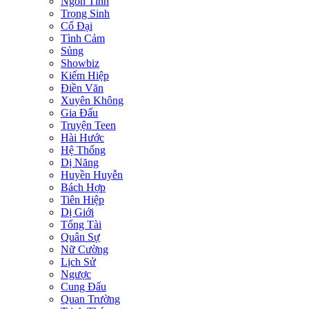
Ngôn Tình
Trọng Sinh
Cổ Đại
Tình Cảm
Sủng
Showbiz
Kiếm Hiệp
Điền Văn
Xuyên Không
Gia Đấu
Truyện Teen
Hài Hước
Hệ Thống
Dị Năng
Huyền Huyễn
Bách Hợp
Tiên Hiệp
Dị Giới
Tổng Tài
Quân Sự
Nữ Cường
Lịch Sử
Ngược
Cung Đấu
Quan Trường