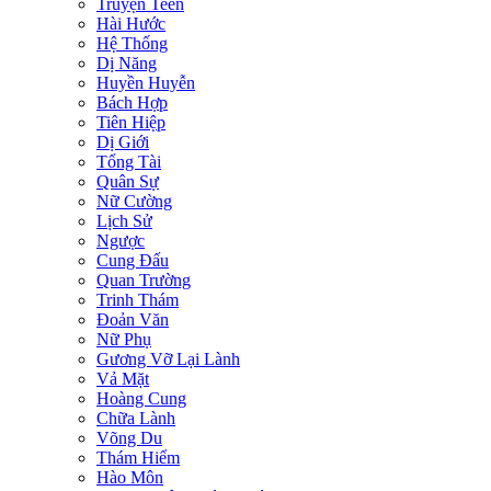
Truyện Teen
Hài Hước
Hệ Thống
Dị Năng
Huyền Huyễn
Bách Hợp
Tiên Hiệp
Dị Giới
Tổng Tài
Quân Sự
Nữ Cường
Lịch Sử
Ngược
Cung Đấu
Quan Trường
Trinh Thám
Đoản Văn
Nữ Phụ
Gương Vỡ Lại Lành
Vả Mặt
Hoàng Cung
Chữa Lành
Võng Du
Thám Hiểm
Hào Môn