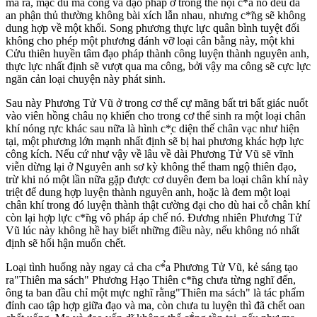
mà ra, mặc dù ma công và đạo pháp ở trong thể nội c*̉a nó đều đã
an phận thủ thường không bài xích lẫn nhau, nhưng c*̃ng sẽ không
dung hợp về một khối. Song phương thực lực quân bình tuyệt đối
không cho phép một phương đánh vỡ loại cân bằng này, một khi
Cửu thiên huyền tâm đạo pháp thành công luyện thành nguyên anh,
thực lực nhất định sẽ vượt qua ma công, bởi vậy ma công sẽ cực lực
ngăn cản loại chuyện này phát sinh.
Sau này Phương Tử Vũ ở trong cơ thể cự mãng bất tri bất giác nuốt
vào viên hồng châu nọ khiến cho trong cơ thể sinh ra một loại chân
khí nóng rực khác sau nữa là hình c*̣c diện thế chân vạc như hiện
tại, một phương lớn mạnh nhất định sẽ bị hai phương khác hợp lực
công kích. Nếu cứ như vậy về lâu về dài Phương Tử Vũ sẽ vĩnh
viễn dừng lại ở Nguyên anh sơ kỳ không thể tham ngộ thiên đạo,
trừ khi nó một lần nữa gặp được cơ duyên đem ba loại chân khí này
triệt để dung hợp luyện thành nguyên anh, hoặc là đem một loại
chân khí trong đó luyện thành thật cường đại cho dù hai cỗ chân khí
còn lại hợp lực c*̃ng vô pháp áp chế nó. Đương nhiên Phương Tử
Vũ lúc này không hề hay biết những điều này, nếu không nó nhất
định sẽ hối hận muốn chết.
Loại tình huống này ngay cả cha c*̉a Phương Tử Vũ, kẻ sáng tạo
ra"Thiên ma sách" Phương Hạo Thiên c*̃ng chưa từng nghĩ đến,
ông ta ban đầu chỉ một mực nghĩ rằng"Thiên ma sách" là tác phẩm
đỉnh cao tập hợp giữa đạo và ma, còn chưa tu luyện thì đã chết oan