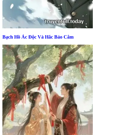
Bạch Hồ Ác Độc Và Hắc Báo Câm