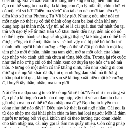
chết uổng. Ma và đạo vốn dĩ không thể c*̀ng tồn tại, nếu như ma
đạo có thể song tu quả thật là không còn đạo lý nữa rồi, chính bởi vì
có một cái sơ hở"Thiên ma sách" tồn tại cho nên mới tạo nên c*̣c
diện khó xử như Phương Tử Vũ bây giờ. Nhưng nếu như nói có
một ngày nó thật sự có thể thành công đem ba loại chân khí này
dung hợp lại thành một, vậy thì nó sẽ là cái quái thai thứ nhất tồn tại
trái với đạo lý kể từ thời Bàn Cổ khai thiên đến nay, đến lúc đó nó
có thể luyện thành cái loại cảnh giới gì thật sự là không ai có thể biết
được, c*̃ng có thể một thân tu vi sẽ bởi vậy mà bị phế bỏ từ đó trở
thành một người bình thường. c*̃ng có thể sẽ đột phá thành một loại
tâm pháp mới ở thần, nhân ma tam giới, mở ra một cách cửa khác
đạp nhập vào cảnh giới mà chưa ai từng biết đến. Tương lai rốt cuộc
như thế nào c*̃ng chỉ có thể nhìn xem cơ duyên tạo hóa c*̉a nó mà
thôi. Nhưng có một điểm có thể khẳng định, nếu như không đi con
đường mà người khác đã đi, trải qua những đau khổ mà thường
nhân phải trải qua, không lâu sau sẽ không xuất hiện một kẻ cường
đại huyết tẩy thần, nhân, ma tam giới.
Nói đến ma đạo song tu có lẽ có người sẽ hỏi:"Nếu như ma công và
đạo pháp không có cách nào dung hợp, vậy thì vì sao đám tu chân
giả nhập ma nọ có thể từ đạo nhập ma đây? Bọn họ tu luyện ma
công như thế nào đây?" Điều này kỳ thật là cái ngộ nhận. Cái gọi là
từ đạo nhập ma đại khái phân chia ra làm hai loại người: Một là đám
người tư tưởng bởi vì quá khích mà đi theo hướng cực đoan khiến
cho tâm nhập ma, cái này gọi là tâm ma quấy nhiễu. Còn công pháp