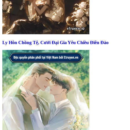
Ly Hôn Chồng Tệ, Cưới Đại Gia Yêu Chiều Điên Đảo