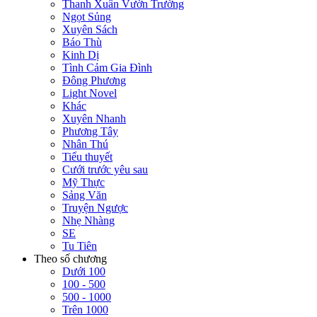
Thanh Xuân Vườn Trường
Ngọt Sủng
Xuyên Sách
Báo Thù
Kinh Dị
Tình Cảm Gia Đình
Đông Phương
Light Novel
Khác
Xuyên Nhanh
Phương Tây
Nhân Thú
Tiểu thuyết
Cưới trước yêu sau
Mỹ Thực
Sảng Văn
Truyện Ngược
Nhẹ Nhàng
SE
Tu Tiên
Theo số chương
Dưới 100
100 - 500
500 - 1000
Trên 1000