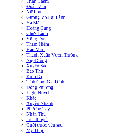
Trinh Thám
Đoản Văn
Nữ Phụ
Gương Vỡ Lại Lành
Vả Mặt
Hoàng Cung
Chữa Lành
Võng Du
Thám Hiểm
Hào Môn
Thanh Xuân Vườn Trường
Ngọt Sủng
Xuyên Sách
Báo Thù
Kinh Dị
Tình Cảm Gia Đình
Đông Phương
Light Novel
Khác
Xuyên Nhanh
Phương Tây
Nhân Thú
Tiểu thuyết
Cưới trước yêu sau
Mỹ Thực