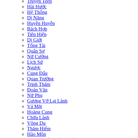
Truyện Teen
Hài Hước
Hệ Thống
Dị Năng
Huyền Huyễn
Bách Hợp
Tiên Hiệp
Dị Giới
Tổng Tài
Quân Sự
Nữ Cường
Lịch Sử
Ngược
Cung Đấu
Quan Trường
Trinh Thám
Đoản Văn
Nữ Phụ
Gương Vỡ Lại Lành
Vả Mặt
Hoàng Cung
Chữa Lành
Võng Du
Thám Hiểm
Hào Môn