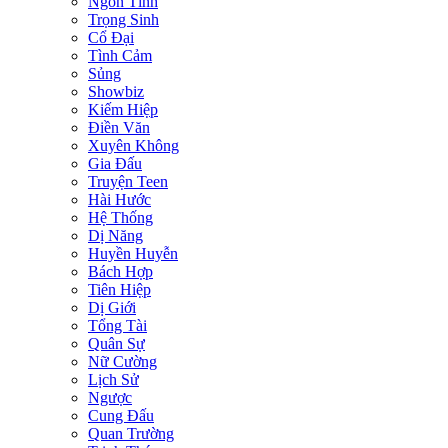
Ngôn Tình
Trọng Sinh
Cổ Đại
Tình Cảm
Sủng
Showbiz
Kiếm Hiệp
Điền Văn
Xuyên Không
Gia Đấu
Truyện Teen
Hài Hước
Hệ Thống
Dị Năng
Huyền Huyễn
Bách Hợp
Tiên Hiệp
Dị Giới
Tổng Tài
Quân Sự
Nữ Cường
Lịch Sử
Ngược
Cung Đấu
Quan Trường