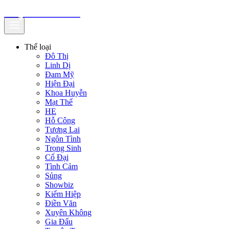
truyenfullz.com
Thể loại
Đô Thị
Linh Dị
Đam Mỹ
Hiện Đại
Khoa Huyễn
Mạt Thế
HE
Hỗ Công
Tương Lai
Ngôn Tình
Trọng Sinh
Cổ Đại
Tình Cảm
Sủng
Showbiz
Kiếm Hiệp
Điền Văn
Xuyên Không
Gia Đấu