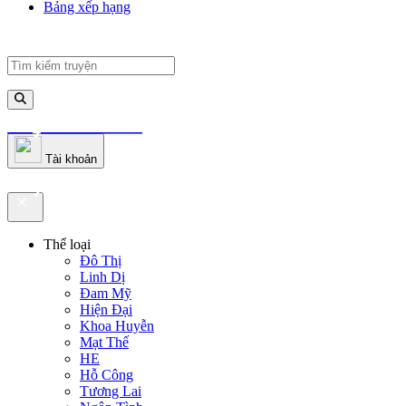
Bảng xếp hạng
truyenfullz.com
Tài khoản
truyenfullz.com
Thể loại
Đô Thị
Linh Dị
Đam Mỹ
Hiện Đại
Khoa Huyễn
Mạt Thế
HE
Hỗ Công
Tương Lai