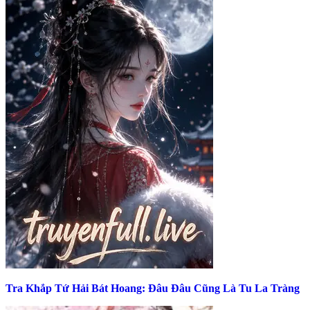
Tra Khắp Tứ Hải Bát Hoang: Đâu Đâu Cũng Là Tu La Tràng