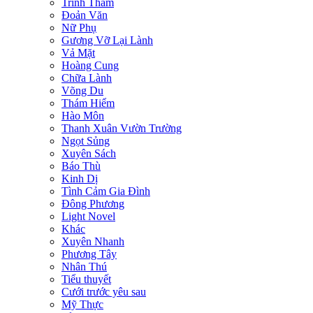
Trinh Thám
Đoản Văn
Nữ Phụ
Gương Vỡ Lại Lành
Vả Mặt
Hoàng Cung
Chữa Lành
Võng Du
Thám Hiểm
Hào Môn
Thanh Xuân Vườn Trường
Ngọt Sủng
Xuyên Sách
Báo Thù
Kinh Dị
Tình Cảm Gia Đình
Đông Phương
Light Novel
Khác
Xuyên Nhanh
Phương Tây
Nhân Thú
Tiểu thuyết
Cưới trước yêu sau
Mỹ Thực