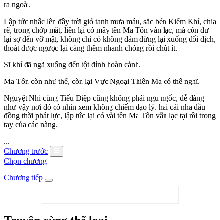
ra ngoài.
Lập tức nhấc lên đầy trời gió tanh mưa máu, sắc bén Kiếm Khí, chia
rẽ, trong chớp mắt, liền lại có mấy tên Ma Tôn vẫn lạc, mà còn dư
lại sợ đến vỡ mật, không chỉ có không dám dừng lại xuống đối địch,
thoát được ngược lại càng thêm nhanh chóng rồi chút ít.
Sĩ khí đã ngã xuống đến tột đỉnh hoàn cảnh.
Ma Tôn còn như thế, còn lại Vực Ngoại Thiên Ma có thể nghĩ.
Nguyệt Nhi cùng Tiểu Điệp cũng không phải ngu ngốc, dễ dàng
như vậy nơi đó có nhìn xem không chiếm đạo lý, hai cái nha đầu
đồng thời phát lực, lập tức lại có vài tên Ma Tôn vẫn lạc tại rồi trong
tay của các nàng.
...
Chương trước
Chọn chương
Chương tiếp
Truyện cùng thể loại