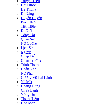
Truyện Teen
Hài Hước
Hệ Thống
Dị Năng
Huyền Huyễn
Bách Hợp
Tiên Hiệp
Dị Giới
Tổng Tài
Quân Sự
Nữ Cường
Lịch Sử
Ngược
Cung Đấu
Quan Trường
Trinh Thám
Đoản Văn
Nữ Phụ
Gương Vỡ Lại Lành
Vả Mặt
Hoàng Cung
Chữa Lành
Võng Du
Thám Hiểm
Hào Môn