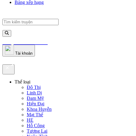
Bảng xếp hạng
truyenfullz.com
Tài khoản
truyenfullz.com
Thể loại
Đô Thị
Linh Dị
Đam Mỹ
Hiện Đại
Khoa Huyễn
Mạt Thế
HE
Hỗ Công
Tương Lai