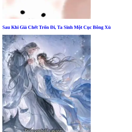
Sau Khi Giả Chết Trốn Đi, Ta Sinh Một Cục Bông Xù