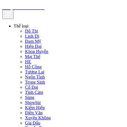
truyenfullz.com
Thể loại
Đô Thị
Linh Dị
Đam Mỹ
Hiện Đại
Khoa Huyễn
Mạt Thế
HE
Hỗ Công
Tương Lai
Ngôn Tình
Trọng Sinh
Cổ Đại
Tình Cảm
Sủng
Showbiz
Kiếm Hiệp
Điền Văn
Xuyên Không
Gia Đấu