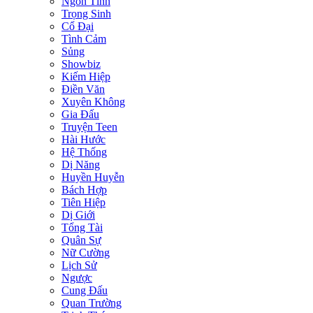
Ngôn Tình
Trọng Sinh
Cổ Đại
Tình Cảm
Sủng
Showbiz
Kiếm Hiệp
Điền Văn
Xuyên Không
Gia Đấu
Truyện Teen
Hài Hước
Hệ Thống
Dị Năng
Huyền Huyễn
Bách Hợp
Tiên Hiệp
Dị Giới
Tổng Tài
Quân Sự
Nữ Cường
Lịch Sử
Ngược
Cung Đấu
Quan Trường