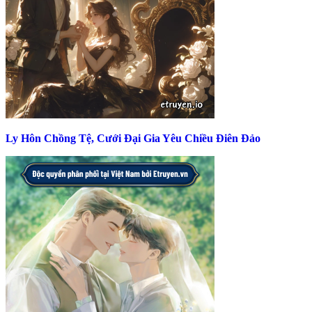
Ly Hôn Chồng Tệ, Cưới Đại Gia Yêu Chiều Điên Đảo