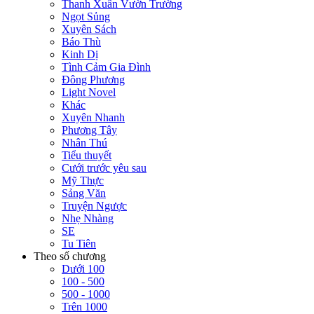
Thanh Xuân Vườn Trường
Ngọt Sủng
Xuyên Sách
Báo Thù
Kinh Dị
Tình Cảm Gia Đình
Đông Phương
Light Novel
Khác
Xuyên Nhanh
Phương Tây
Nhân Thú
Tiểu thuyết
Cưới trước yêu sau
Mỹ Thực
Sảng Văn
Truyện Ngược
Nhẹ Nhàng
SE
Tu Tiên
Theo số chương
Dưới 100
100 - 500
500 - 1000
Trên 1000