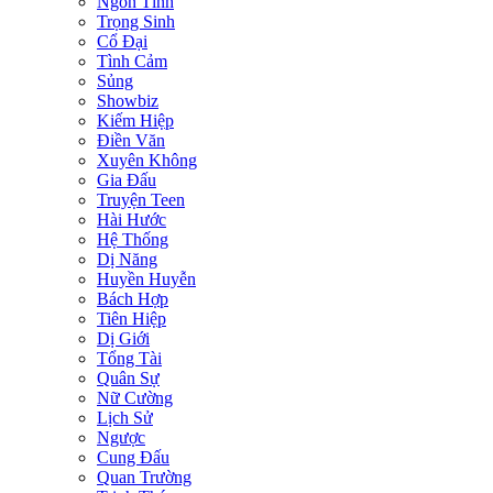
Ngôn Tình
Trọng Sinh
Cổ Đại
Tình Cảm
Sủng
Showbiz
Kiếm Hiệp
Điền Văn
Xuyên Không
Gia Đấu
Truyện Teen
Hài Hước
Hệ Thống
Dị Năng
Huyền Huyễn
Bách Hợp
Tiên Hiệp
Dị Giới
Tổng Tài
Quân Sự
Nữ Cường
Lịch Sử
Ngược
Cung Đấu
Quan Trường