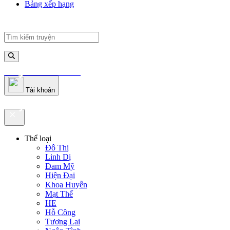
Bảng xếp hạng
truyenfullz.com
Tài khoản
truyenfullz.com
Thể loại
Đô Thị
Linh Dị
Đam Mỹ
Hiện Đại
Khoa Huyễn
Mạt Thế
HE
Hỗ Công
Tương Lai