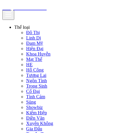
truyenfullz.com
Thể loại
Đô Thị
Linh Dị
Đam Mỹ
Hiện Đại
Khoa Huyễn
Mạt Thế
HE
Hỗ Công
Tương Lai
Ngôn Tình
Trọng Sinh
Cổ Đại
Tình Cảm
Sủng
Showbiz
Kiếm Hiệp
Điền Văn
Xuyên Không
Gia Đấu