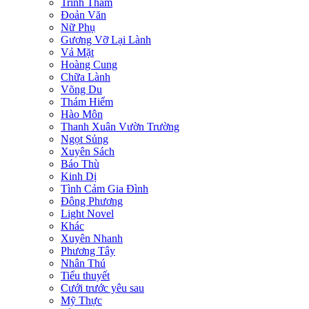
Trinh Thám
Đoản Văn
Nữ Phụ
Gương Vỡ Lại Lành
Vả Mặt
Hoàng Cung
Chữa Lành
Võng Du
Thám Hiểm
Hào Môn
Thanh Xuân Vườn Trường
Ngọt Sủng
Xuyên Sách
Báo Thù
Kinh Dị
Tình Cảm Gia Đình
Đông Phương
Light Novel
Khác
Xuyên Nhanh
Phương Tây
Nhân Thú
Tiểu thuyết
Cưới trước yêu sau
Mỹ Thực