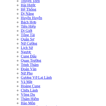
Truyện Teen
Hài Hước
Hệ Thống
Dị Năng
Huyền Huyễn
Bách Hợp
Tiên Hiệp
Dị Giới
Tổng Tài
Quân Sự
Nữ Cường
Lịch Sử
Ngược
Cung Đấu
Quan Trường
Trinh Thám
Đoản Văn
Nữ Phụ
Gương Vỡ Lại Lành
Vả Mặt
Hoàng Cung
Chữa Lành
Võng Du
Thám Hiểm
Hào Môn