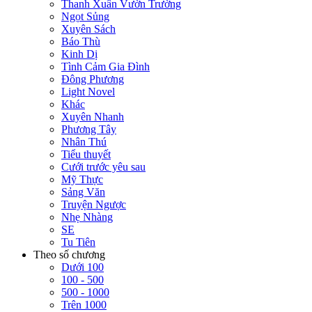
Thanh Xuân Vườn Trường
Ngọt Sủng
Xuyên Sách
Báo Thù
Kinh Dị
Tình Cảm Gia Đình
Đông Phương
Light Novel
Khác
Xuyên Nhanh
Phương Tây
Nhân Thú
Tiểu thuyết
Cưới trước yêu sau
Mỹ Thực
Sảng Văn
Truyện Ngược
Nhẹ Nhàng
SE
Tu Tiên
Theo số chương
Dưới 100
100 - 500
500 - 1000
Trên 1000