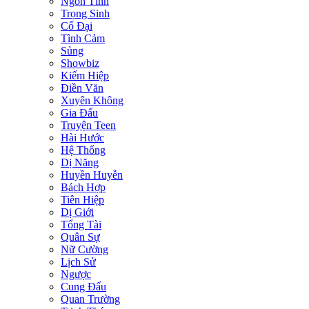
Ngôn Tình
Trọng Sinh
Cổ Đại
Tình Cảm
Sủng
Showbiz
Kiếm Hiệp
Điền Văn
Xuyên Không
Gia Đấu
Truyện Teen
Hài Hước
Hệ Thống
Dị Năng
Huyền Huyễn
Bách Hợp
Tiên Hiệp
Dị Giới
Tổng Tài
Quân Sự
Nữ Cường
Lịch Sử
Ngược
Cung Đấu
Quan Trường