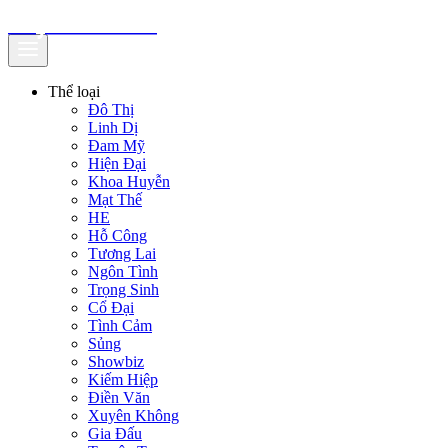
truyenfullz.com
Thể loại
Đô Thị
Linh Dị
Đam Mỹ
Hiện Đại
Khoa Huyễn
Mạt Thế
HE
Hỗ Công
Tương Lai
Ngôn Tình
Trọng Sinh
Cổ Đại
Tình Cảm
Sủng
Showbiz
Kiếm Hiệp
Điền Văn
Xuyên Không
Gia Đấu