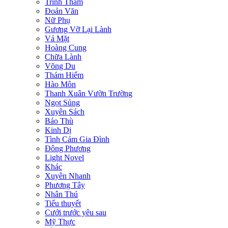
Trinh Thám
Đoản Văn
Nữ Phụ
Gương Vỡ Lại Lành
Vả Mặt
Hoàng Cung
Chữa Lành
Võng Du
Thám Hiểm
Hào Môn
Thanh Xuân Vườn Trường
Ngọt Sủng
Xuyên Sách
Báo Thù
Kinh Dị
Tình Cảm Gia Đình
Đông Phương
Light Novel
Khác
Xuyên Nhanh
Phương Tây
Nhân Thú
Tiểu thuyết
Cưới trước yêu sau
Mỹ Thực