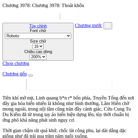
Chương 3978: Chương 3978: Thoát khốn
Chương trước
Tùy chỉnh
Font chữ
Size chữ
Chiều cao dòng
Chọn chương
Chương tiếp
Tiên khí mờ mịt, Linh quang b*n r* bốn phía, Truyền Tống đến nơi
đây gia hỏa hiển nhiên là không như bình thường, Lâm Hiên chờ
mong ngoài, trong nội tâm cũng tràn đầy cảnh giác, Cửu Cung Tu
Du Kiếm đã từ trong tay áo hiển hiện dựng lên, tùy thời chuẩn bị
ứng phó khả năng phát sinh nguy cơ.
Thời gian chậm rãi quá khứ, chốc lát công phu, lại dài dằng dặc
giống như đã trải qua trăm năm ngồi xuống.