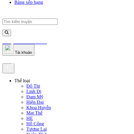
Bảng xếp hạng
truyenfullz.com
Tài khoản
truyenfullz.com
Thể loại
Đô Thị
Linh Dị
Đam Mỹ
Hiện Đại
Khoa Huyễn
Mạt Thế
HE
Hỗ Công
Tương Lai