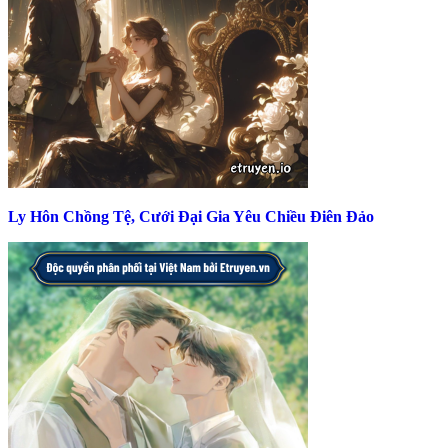
Ly Hôn Chồng Tệ, Cưới Đại Gia Yêu Chiều Điên Đảo