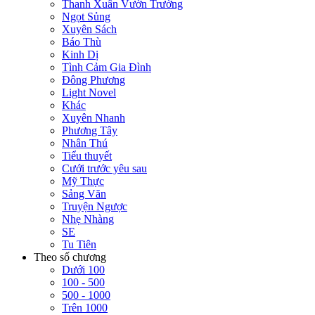
Thanh Xuân Vườn Trường
Ngọt Sủng
Xuyên Sách
Báo Thù
Kinh Dị
Tình Cảm Gia Đình
Đông Phương
Light Novel
Khác
Xuyên Nhanh
Phương Tây
Nhân Thú
Tiểu thuyết
Cưới trước yêu sau
Mỹ Thực
Sảng Văn
Truyện Ngược
Nhẹ Nhàng
SE
Tu Tiên
Theo số chương
Dưới 100
100 - 500
500 - 1000
Trên 1000