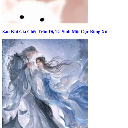
Sau Khi Giả Chết Trốn Đi, Ta Sinh Một Cục Bông Xù