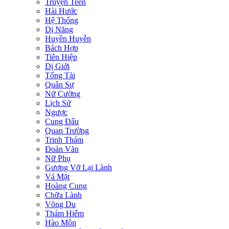
Truyện Teen
Hài Hước
Hệ Thống
Dị Năng
Huyền Huyễn
Bách Hợp
Tiên Hiệp
Dị Giới
Tổng Tài
Quân Sự
Nữ Cường
Lịch Sử
Ngược
Cung Đấu
Quan Trường
Trinh Thám
Đoản Văn
Nữ Phụ
Gương Vỡ Lại Lành
Vả Mặt
Hoàng Cung
Chữa Lành
Võng Du
Thám Hiểm
Hào Môn