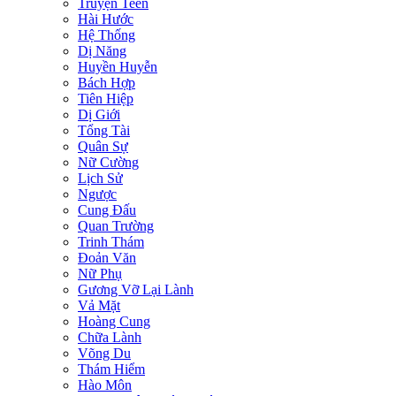
Truyện Teen
Hài Hước
Hệ Thống
Dị Năng
Huyền Huyễn
Bách Hợp
Tiên Hiệp
Dị Giới
Tổng Tài
Quân Sự
Nữ Cường
Lịch Sử
Ngược
Cung Đấu
Quan Trường
Trinh Thám
Đoản Văn
Nữ Phụ
Gương Vỡ Lại Lành
Vả Mặt
Hoàng Cung
Chữa Lành
Võng Du
Thám Hiểm
Hào Môn