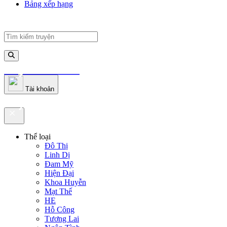
Bảng xếp hạng
truyenfullz.com
Tài khoản
truyenfullz.com
Thể loại
Đô Thị
Linh Dị
Đam Mỹ
Hiện Đại
Khoa Huyễn
Mạt Thế
HE
Hỗ Công
Tương Lai