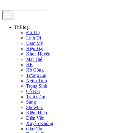
truyenfullz.com
Thể loại
Đô Thị
Linh Dị
Đam Mỹ
Hiện Đại
Khoa Huyễn
Mạt Thế
HE
Hỗ Công
Tương Lai
Ngôn Tình
Trọng Sinh
Cổ Đại
Tình Cảm
Sủng
Showbiz
Kiếm Hiệp
Điền Văn
Xuyên Không
Gia Đấu