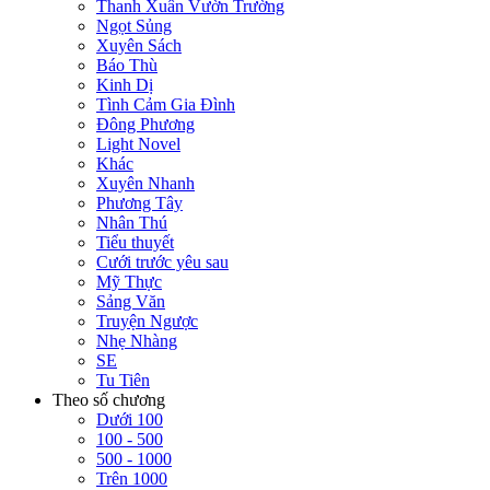
Thanh Xuân Vườn Trường
Ngọt Sủng
Xuyên Sách
Báo Thù
Kinh Dị
Tình Cảm Gia Đình
Đông Phương
Light Novel
Khác
Xuyên Nhanh
Phương Tây
Nhân Thú
Tiểu thuyết
Cưới trước yêu sau
Mỹ Thực
Sảng Văn
Truyện Ngược
Nhẹ Nhàng
SE
Tu Tiên
Theo số chương
Dưới 100
100 - 500
500 - 1000
Trên 1000