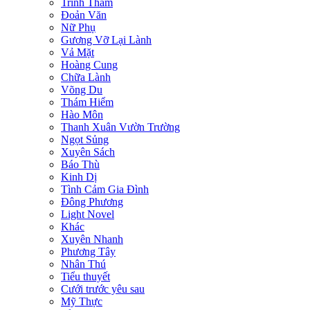
Trinh Thám
Đoản Văn
Nữ Phụ
Gương Vỡ Lại Lành
Vả Mặt
Hoàng Cung
Chữa Lành
Võng Du
Thám Hiểm
Hào Môn
Thanh Xuân Vườn Trường
Ngọt Sủng
Xuyên Sách
Báo Thù
Kinh Dị
Tình Cảm Gia Đình
Đông Phương
Light Novel
Khác
Xuyên Nhanh
Phương Tây
Nhân Thú
Tiểu thuyết
Cưới trước yêu sau
Mỹ Thực