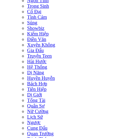
Ngôn Tình
Trọng Sinh
Cổ Đại
Tình Cảm
Sủng
Showbiz
Kiếm Hiệp
Điền Văn
Xuyên Không
Gia Đấu
Truyện Teen
Hài Hước
Hệ Thống
Dị Năng
Huyền Huyễn
Bách Hợp
Tiên Hiệp
Dị Giới
Tổng Tài
Quân Sự
Nữ Cường
Lịch Sử
Ngược
Cung Đấu
Quan Trường