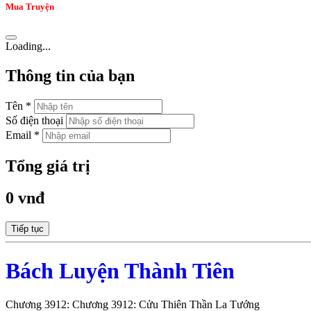
Mua Truyện
Loading...
Thông tin của bạn
Tên *
Số điện thoại
Email *
Tổng giá trị
0 vnđ
Tiếp tục
Bách Luyện Thành Tiên
Chương 3912: Chương 3912: Cửu Thiên Thần La Tướng