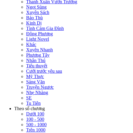
Thanh Xuân Vườn Trường
Ngọt Sủng
Xuyên Sách
Báo Thù
Kinh Dị
Tình Cảm Gia Đình
Đông Phương
Light Novel
Khác
Xuyên Nhanh
Phương Tây
Nhân Thú
Tiểu thuyết
Cưới trước yêu sau
Mỹ Thực
Sảng Văn
Truyện Ngược
Nhẹ Nhàng
SE
Tu Tiên
Theo số chương
Dưới 100
100 - 500
500 - 1000
Trên 1000