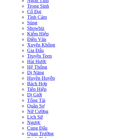
Ngôn Tình
Trọng Sinh
Cổ Đại
Tình Cảm
Sủng
Showbiz
Kiếm Hiệp
Điền Văn
Xuyên Không
Gia Đấu
Truyện Teen
Hài Hước
Hệ Thống
Dị Năng
Huyền Huyễn
Bách Hợp
Tiên Hiệp
Dị Giới
Tổng Tài
Quân Sự
Nữ Cường
Lịch Sử
Ngược
Cung Đấu
Quan Trường