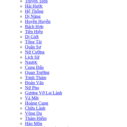
Truyện Teen
Hài Hước
Hệ Thống
Dị Năng
Huyền Huyễn
Bách Hợp
Tiên Hiệp
Dị Giới
Tổng Tài
Quân Sự
Nữ Cường
Lịch Sử
Ngược
Cung Đấu
Quan Trường
Trinh Thám
Đoản Văn
Nữ Phụ
Gương Vỡ Lại Lành
Vả Mặt
Hoàng Cung
Chữa Lành
Võng Du
Thám Hiểm
Hào Môn