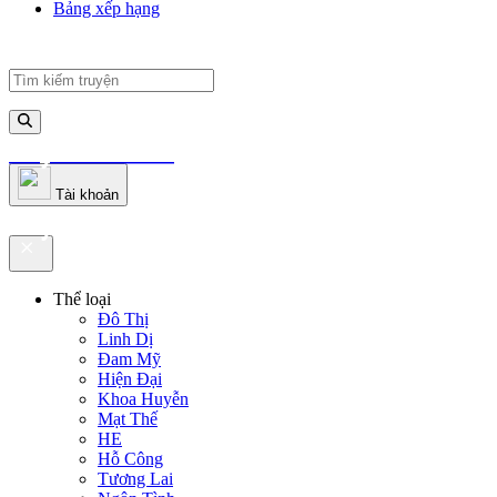
Bảng xếp hạng
truyenfullz.com
Tài khoản
truyenfullz.com
Thể loại
Đô Thị
Linh Dị
Đam Mỹ
Hiện Đại
Khoa Huyễn
Mạt Thế
HE
Hỗ Công
Tương Lai