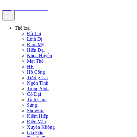
truyenfullz.com
Thể loại
Đô Thị
Linh Dị
Đam Mỹ
Hiện Đại
Khoa Huyễn
Mạt Thế
HE
Hỗ Công
Tương Lai
Ngôn Tình
Trọng Sinh
Cổ Đại
Tình Cảm
Sủng
Showbiz
Kiếm Hiệp
Điền Văn
Xuyên Không
Gia Đấu