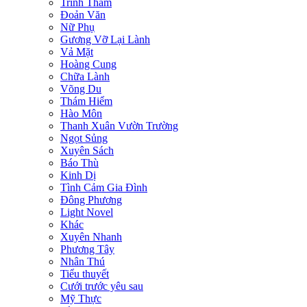
Trinh Thám
Đoản Văn
Nữ Phụ
Gương Vỡ Lại Lành
Vả Mặt
Hoàng Cung
Chữa Lành
Võng Du
Thám Hiểm
Hào Môn
Thanh Xuân Vườn Trường
Ngọt Sủng
Xuyên Sách
Báo Thù
Kinh Dị
Tình Cảm Gia Đình
Đông Phương
Light Novel
Khác
Xuyên Nhanh
Phương Tây
Nhân Thú
Tiểu thuyết
Cưới trước yêu sau
Mỹ Thực