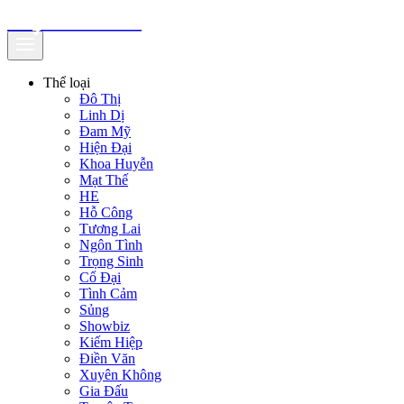
truyenfullz.com
Thể loại
Đô Thị
Linh Dị
Đam Mỹ
Hiện Đại
Khoa Huyễn
Mạt Thế
HE
Hỗ Công
Tương Lai
Ngôn Tình
Trọng Sinh
Cổ Đại
Tình Cảm
Sủng
Showbiz
Kiếm Hiệp
Điền Văn
Xuyên Không
Gia Đấu