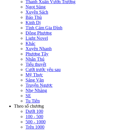
Thanh Xuân Vườn Trường
Ngọt Sủng
Xuyên Sách
Báo Thù
Kinh Dị
Tình Cảm Gia Đình
Đông Phương
Light Novel
Khác
Xuyên Nhanh
Phương Tây
Nhân Thú
Tiểu thuyết
Cưới trước yêu sau
Mỹ Thực
Sảng Văn
Truyện Ngược
Nhẹ Nhàng
SE
Tu Tiên
Theo số chương
Dưới 100
100 - 500
500 - 1000
Trên 1000