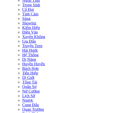
Ngôn Tình
Trọng Sinh
Cổ Đại
Tình Cảm
Sủng
Showbiz
Kiếm Hiệp
Điền Văn
Xuyên Không
Gia Đấu
Truyện Teen
Hài Hước
Hệ Thống
Dị Năng
Huyền Huyễn
Bách Hợp
Tiên Hiệp
Dị Giới
Tổng Tài
Quân Sự
Nữ Cường
Lịch Sử
Ngược
Cung Đấu
Quan Trường