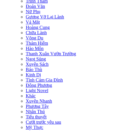
Trinh Thám
Đoản Văn
Nữ Phụ
Gương Vỡ Lại Lành
Vả Mặt
Hoàng Cung
Chữa Lành
Võng Du
Thám Hiểm
Hào Môn
Thanh Xuân Vườn Trường
Ngọt Sủng
Xuyên Sách
Báo Thù
Kinh Dị
Tình Cảm Gia Đình
Đông Phương
Light Novel
Khác
Xuyên Nhanh
Phương Tây
Nhân Thú
Tiểu thuyết
Cưới trước yêu sau
Mỹ Thực