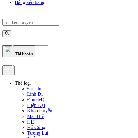
Bảng xếp hạng
truyenfullz.com
Tài khoản
truyenfullz.com
Thể loại
Đô Thị
Linh Dị
Đam Mỹ
Hiện Đại
Khoa Huyễn
Mạt Thế
HE
Hỗ Công
Tương Lai