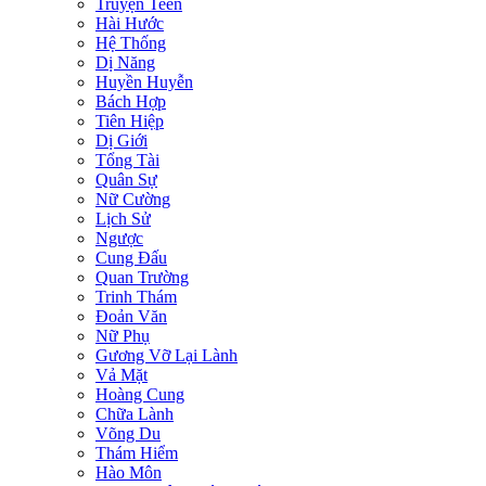
Truyện Teen
Hài Hước
Hệ Thống
Dị Năng
Huyền Huyễn
Bách Hợp
Tiên Hiệp
Dị Giới
Tổng Tài
Quân Sự
Nữ Cường
Lịch Sử
Ngược
Cung Đấu
Quan Trường
Trinh Thám
Đoản Văn
Nữ Phụ
Gương Vỡ Lại Lành
Vả Mặt
Hoàng Cung
Chữa Lành
Võng Du
Thám Hiểm
Hào Môn