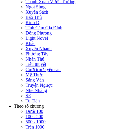
Thanh Xuân Vườn Trường
Ngọt Sủng
Xuyên Sách
Báo Thù
Kinh Dị
Tình Cảm Gia Đình
Đông Phương
Light Novel
Khác
Xuyên Nhanh
Phương Tây
Nhân Thú
Tiểu thuyết
Cưới trước yêu sau
Mỹ Thực
Sảng Văn
Truyện Ngược
Nhẹ Nhàng
SE
Tu Tiên
Theo số chương
Dưới 100
100 - 500
500 - 1000
Trên 1000