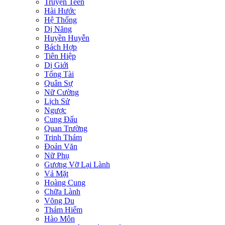
Truyện Teen
Hài Hước
Hệ Thống
Dị Năng
Huyền Huyễn
Bách Hợp
Tiên Hiệp
Dị Giới
Tổng Tài
Quân Sự
Nữ Cường
Lịch Sử
Ngược
Cung Đấu
Quan Trường
Trinh Thám
Đoản Văn
Nữ Phụ
Gương Vỡ Lại Lành
Vả Mặt
Hoàng Cung
Chữa Lành
Võng Du
Thám Hiểm
Hào Môn