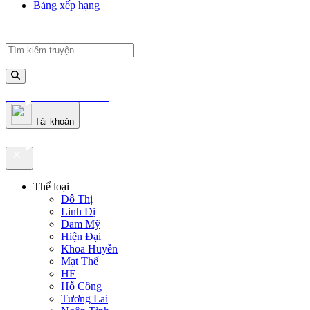
Bảng xếp hạng
truyenfullz.com
Tài khoản
truyenfullz.com
Thể loại
Đô Thị
Linh Dị
Đam Mỹ
Hiện Đại
Khoa Huyễn
Mạt Thế
HE
Hỗ Công
Tương Lai