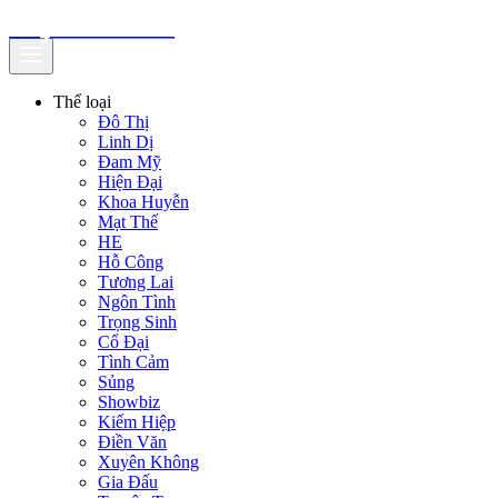
truyenfullz.com
Thể loại
Đô Thị
Linh Dị
Đam Mỹ
Hiện Đại
Khoa Huyễn
Mạt Thế
HE
Hỗ Công
Tương Lai
Ngôn Tình
Trọng Sinh
Cổ Đại
Tình Cảm
Sủng
Showbiz
Kiếm Hiệp
Điền Văn
Xuyên Không
Gia Đấu