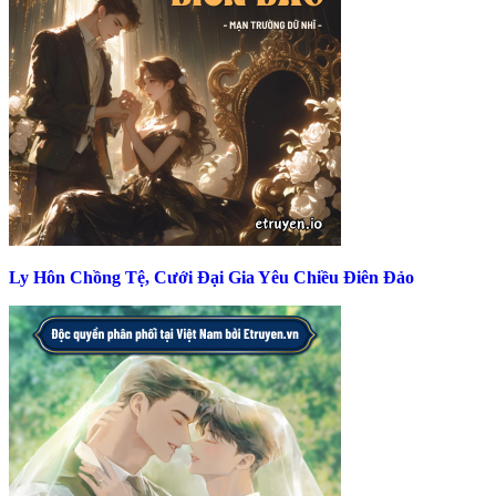
Ly Hôn Chồng Tệ, Cưới Đại Gia Yêu Chiều Điên Đảo