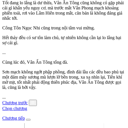
Tốt đang lo lắng là dư thừa, Vân Ẩn Tông cũng không có gặp phải
cái gì khẩn yếu nguy cơ, mà trước mắt Vân Phong mạch khoáng
phiền toái, rơi vào Lâm Hiên trong mắt, căn bản là không đáng giá
nhắc tới.
Công Tôn Ngọc Nhi cũng trong nội tâm vui mừng.
Hết thảy đều có sư tôn làm chủ, tự nhiên không cần lại lo lắng hại
sợ cái gì.
...
Cùng lúc đó, Vân Ẩn Tông tổng đà.
Sơn mạch không ngớt phập phồng, đình đài lầu các đều bao phủ tại
một đám mây sương mù lượn lờ bên trong, xa xa nhìn lại, Tiên khí
mờ mịt, tốt nhất phái động thiên phúc địa, Vân Ẩn Tông được gọi
là, cũng là bởi vậy.
...
Chương trước
Chọn chương
Chương tiếp