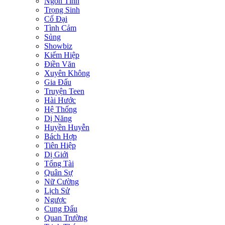
Ngôn Tình
Trọng Sinh
Cổ Đại
Tình Cảm
Sủng
Showbiz
Kiếm Hiệp
Điền Văn
Xuyên Không
Gia Đấu
Truyện Teen
Hài Hước
Hệ Thống
Dị Năng
Huyền Huyễn
Bách Hợp
Tiên Hiệp
Dị Giới
Tổng Tài
Quân Sự
Nữ Cường
Lịch Sử
Ngược
Cung Đấu
Quan Trường