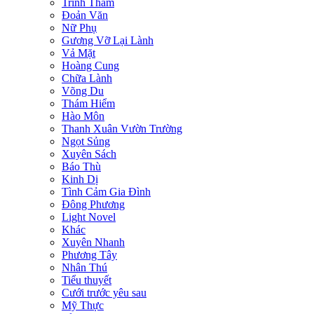
Trinh Thám
Đoản Văn
Nữ Phụ
Gương Vỡ Lại Lành
Vả Mặt
Hoàng Cung
Chữa Lành
Võng Du
Thám Hiểm
Hào Môn
Thanh Xuân Vườn Trường
Ngọt Sủng
Xuyên Sách
Báo Thù
Kinh Dị
Tình Cảm Gia Đình
Đông Phương
Light Novel
Khác
Xuyên Nhanh
Phương Tây
Nhân Thú
Tiểu thuyết
Cưới trước yêu sau
Mỹ Thực