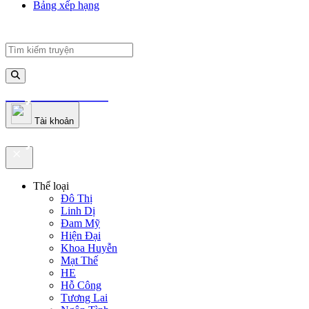
Bảng xếp hạng
truyenfullz.com
Tài khoản
truyenfullz.com
Thể loại
Đô Thị
Linh Dị
Đam Mỹ
Hiện Đại
Khoa Huyễn
Mạt Thế
HE
Hỗ Công
Tương Lai