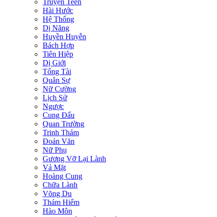
Truyện Teen
Hài Hước
Hệ Thống
Dị Năng
Huyền Huyễn
Bách Hợp
Tiên Hiệp
Dị Giới
Tổng Tài
Quân Sự
Nữ Cường
Lịch Sử
Ngược
Cung Đấu
Quan Trường
Trinh Thám
Đoản Văn
Nữ Phụ
Gương Vỡ Lại Lành
Vả Mặt
Hoàng Cung
Chữa Lành
Võng Du
Thám Hiểm
Hào Môn