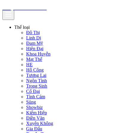
truyenfullz.com
Thể loại
Đô Thị
Linh Dị
Đam Mỹ
Hiện Đại
Khoa Huyễn
Mạt Thế
HE
Hỗ Công
Tương Lai
Ngôn Tình
Trọng Sinh
Cổ Đại
Tình Cảm
Sủng
Showbiz
Kiếm Hiệp
Điền Văn
Xuyên Không
Gia Đấu