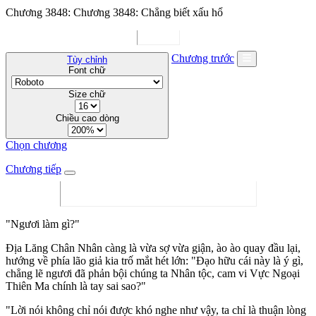
Chương 3848: Chương 3848: Chẳng biết xấu hổ
Chương trước
Tùy chỉnh
Font chữ
Size chữ
Chiều cao dòng
Chọn chương
Chương tiếp
"Ngươi làm gì?"
Địa Lăng Chân Nhân càng là vừa sợ vừa giận, ào ào quay đầu lại,
hướng về phía lão giả kia trố mắt hét lớn: "Đạo hữu cái này là ý gì,
chẳng lẽ ngươi đã phản bội chúng ta Nhân tộc, cam vi Vực Ngoại
Thiên Ma chính là tay sai sao?"
"Lời nói không chỉ nói được khó nghe như vậy, ta chỉ là thuận lòng