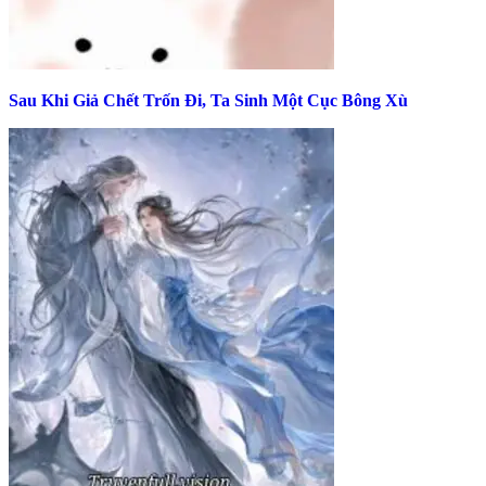
Sau Khi Giả Chết Trốn Đi, Ta Sinh Một Cục Bông Xù