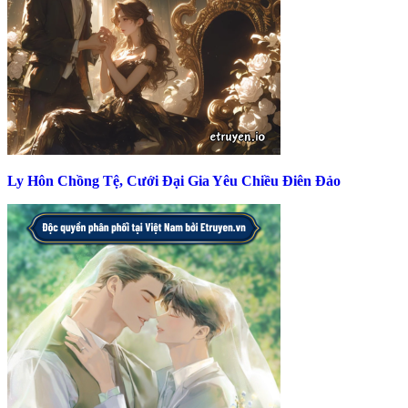
Ly Hôn Chồng Tệ, Cưới Đại Gia Yêu Chiều Điên Đảo