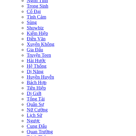
Ngôn Tình
Trọng Sinh
Cổ Đại
Tình Cảm
Sủng
Showbiz
Kiếm Hiệp
Điền Văn
Xuyên Không
Gia Đấu
Truyện Teen
Hài Hước
Hệ Thống
Dị Năng
Huyền Huyễn
Bách Hợp
Tiên Hiệp
Dị Giới
Tổng Tài
Quân Sự
Nữ Cường
Lịch Sử
Ngược
Cung Đấu
Quan Trường