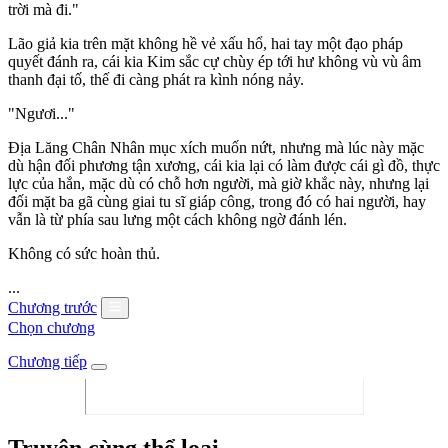
trời mà đi."
Lão giả kia trên mặt không hề vẻ xấu hổ, hai tay một đạo pháp
quyết đánh ra, cái kia Kim sắc cự chùy ép tới hư không vù vù âm
thanh đại tố, thế đi càng phát ra kình nóng nảy.
"Ngươi..."
Địa Lăng Chân Nhân mục xích muốn nứt, nhưng mà lúc này mặc
dù hận đối phương tận xương, cái kia lại có làm được cái gì đồ, thực
lực của hắn, mặc dù có chỗ hơn người, mà giờ khắc này, nhưng lại
đối mặt ba gã cùng giai tu sĩ giáp công, trong đó có hai người, hay
vẫn là từ phía sau lưng một cách không ngờ đánh lén.
Không có sức hoàn thủ.
...
Chương trước
Chọn chương
Chương tiếp
Truyện cùng thể loại