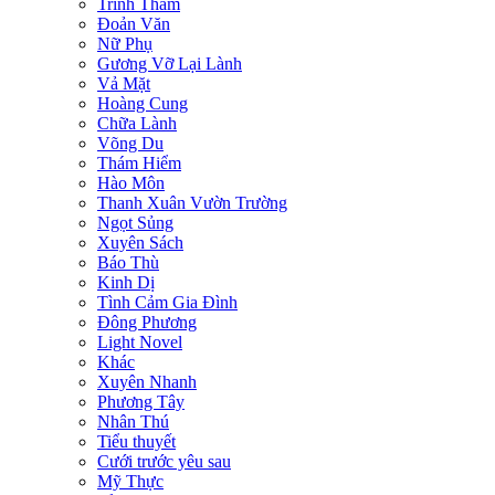
Trinh Thám
Đoản Văn
Nữ Phụ
Gương Vỡ Lại Lành
Vả Mặt
Hoàng Cung
Chữa Lành
Võng Du
Thám Hiểm
Hào Môn
Thanh Xuân Vườn Trường
Ngọt Sủng
Xuyên Sách
Báo Thù
Kinh Dị
Tình Cảm Gia Đình
Đông Phương
Light Novel
Khác
Xuyên Nhanh
Phương Tây
Nhân Thú
Tiểu thuyết
Cưới trước yêu sau
Mỹ Thực