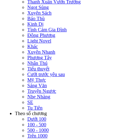
Thanh Xuân Vườn Trường
Ngọt Sủng
Xuyên Sách
Báo Thù
Kinh Dị
Tình Cảm Gia Đình
Đông Phương
Light Novel
Khác
Xuyên Nhanh
Phương Tây
Nhân Thú
Tiểu thuyết
Cưới trước yêu sau
Mỹ Thực
Sảng Văn
Truyện Ngược
Nhẹ Nhàng
SE
Tu Tiên
Theo số chương
Dưới 100
100 - 500
500 - 1000
Trên 1000