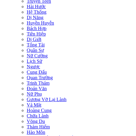
Truyện Teen
Hài Hước
Hệ Thống
Dị Năng
Huyền Huyễn
Bách Hợp
Tiên Hiệp
Dị Giới
Tổng Tài
Quân Sự
Nữ Cường
Lịch Sử
Ngược
Cung Đấu
Quan Trường
Trinh Thám
Đoản Văn
Nữ Phụ
Gương Vỡ Lại Lành
Vả Mặt
Hoàng Cung
Chữa Lành
Võng Du
Thám Hiểm
Hào Môn