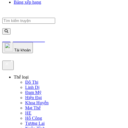
Bảng xếp hạng
truyenfullz.com
Tài khoản
truyenfullz.com
Thể loại
Đô Thị
Linh Dị
Đam Mỹ
Hiện Đại
Khoa Huyễn
Mạt Thế
HE
Hỗ Công
Tương Lai