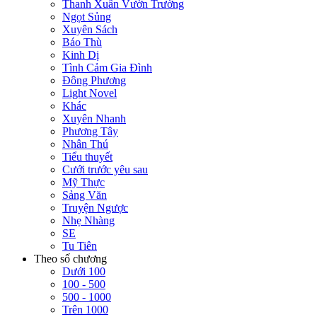
Thanh Xuân Vườn Trường
Ngọt Sủng
Xuyên Sách
Báo Thù
Kinh Dị
Tình Cảm Gia Đình
Đông Phương
Light Novel
Khác
Xuyên Nhanh
Phương Tây
Nhân Thú
Tiểu thuyết
Cưới trước yêu sau
Mỹ Thực
Sảng Văn
Truyện Ngược
Nhẹ Nhàng
SE
Tu Tiên
Theo số chương
Dưới 100
100 - 500
500 - 1000
Trên 1000