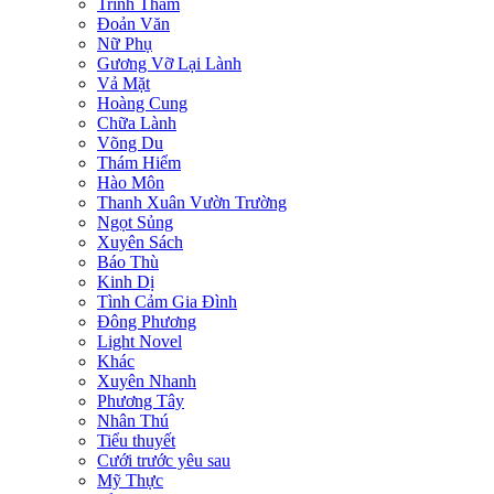
Trinh Thám
Đoản Văn
Nữ Phụ
Gương Vỡ Lại Lành
Vả Mặt
Hoàng Cung
Chữa Lành
Võng Du
Thám Hiểm
Hào Môn
Thanh Xuân Vườn Trường
Ngọt Sủng
Xuyên Sách
Báo Thù
Kinh Dị
Tình Cảm Gia Đình
Đông Phương
Light Novel
Khác
Xuyên Nhanh
Phương Tây
Nhân Thú
Tiểu thuyết
Cưới trước yêu sau
Mỹ Thực