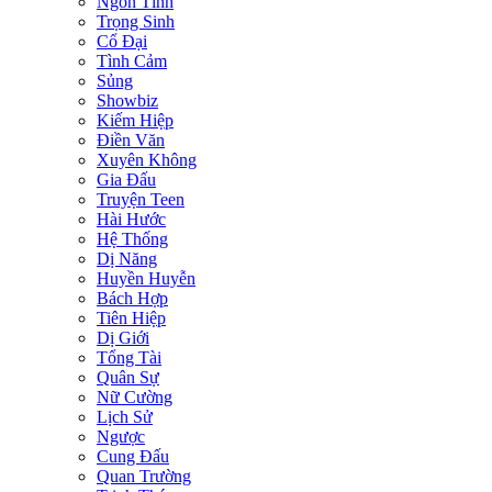
Ngôn Tình
Trọng Sinh
Cổ Đại
Tình Cảm
Sủng
Showbiz
Kiếm Hiệp
Điền Văn
Xuyên Không
Gia Đấu
Truyện Teen
Hài Hước
Hệ Thống
Dị Năng
Huyền Huyễn
Bách Hợp
Tiên Hiệp
Dị Giới
Tổng Tài
Quân Sự
Nữ Cường
Lịch Sử
Ngược
Cung Đấu
Quan Trường