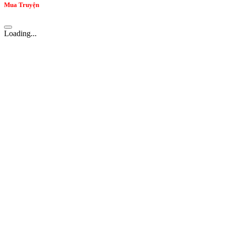
Mua Truyện
Loading...
Thông tin của bạn
Tên *
Số điện thoại
Email *
Tổng giá trị
0 vnđ
Tiếp tục
Bách Luyện Thành Tiên
Chương 3812: Chương 3812: Hỗn Độn