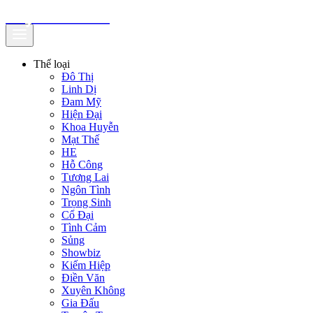
truyenfullz.com
Thể loại
Đô Thị
Linh Dị
Đam Mỹ
Hiện Đại
Khoa Huyễn
Mạt Thế
HE
Hỗ Công
Tương Lai
Ngôn Tình
Trọng Sinh
Cổ Đại
Tình Cảm
Sủng
Showbiz
Kiếm Hiệp
Điền Văn
Xuyên Không
Gia Đấu