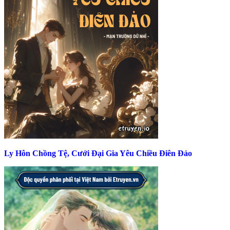
Ly Hôn Chồng Tệ, Cưới Đại Gia Yêu Chiều Điên Đảo