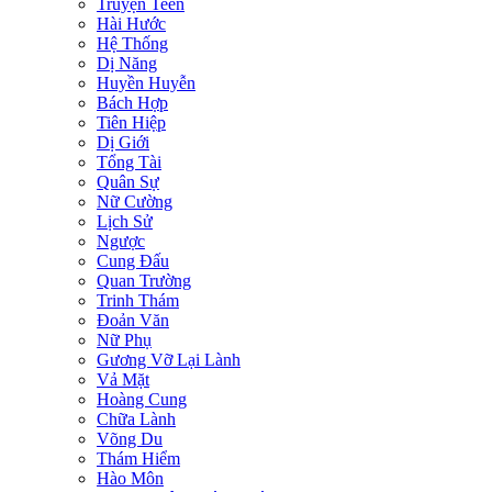
Truyện Teen
Hài Hước
Hệ Thống
Dị Năng
Huyền Huyễn
Bách Hợp
Tiên Hiệp
Dị Giới
Tổng Tài
Quân Sự
Nữ Cường
Lịch Sử
Ngược
Cung Đấu
Quan Trường
Trinh Thám
Đoản Văn
Nữ Phụ
Gương Vỡ Lại Lành
Vả Mặt
Hoàng Cung
Chữa Lành
Võng Du
Thám Hiểm
Hào Môn