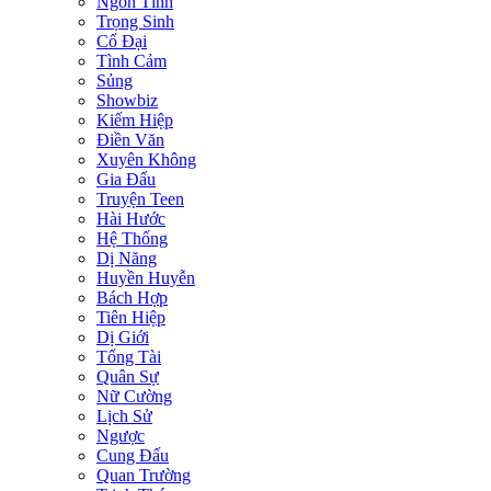
Ngôn Tình
Trọng Sinh
Cổ Đại
Tình Cảm
Sủng
Showbiz
Kiếm Hiệp
Điền Văn
Xuyên Không
Gia Đấu
Truyện Teen
Hài Hước
Hệ Thống
Dị Năng
Huyền Huyễn
Bách Hợp
Tiên Hiệp
Dị Giới
Tổng Tài
Quân Sự
Nữ Cường
Lịch Sử
Ngược
Cung Đấu
Quan Trường