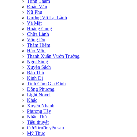
Trinh Thám
Đoản Văn
Nữ Phụ
Gương Vỡ Lại Lành
Vả Mặt
Hoàng Cung
Chữa Lành
Võng Du
Thám Hiểm
Hào Môn
Thanh Xuân Vườn Trường
Ngọt Sủng
Xuyên Sách
Báo Thù
Kinh Dị
Tình Cảm Gia Đình
Đông Phương
Light Novel
Khác
Xuyên Nhanh
Phương Tây
Nhân Thú
Tiểu thuyết
Cưới trước yêu sau
Mỹ Thực