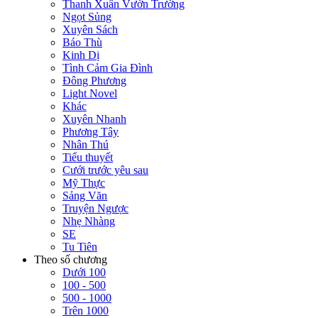
Thanh Xuân Vườn Trường
Ngọt Sủng
Xuyên Sách
Báo Thù
Kinh Dị
Tình Cảm Gia Đình
Đông Phương
Light Novel
Khác
Xuyên Nhanh
Phương Tây
Nhân Thú
Tiểu thuyết
Cưới trước yêu sau
Mỹ Thực
Sảng Văn
Truyện Ngược
Nhẹ Nhàng
SE
Tu Tiên
Theo số chương
Dưới 100
100 - 500
500 - 1000
Trên 1000