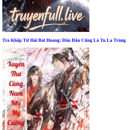
Tra Khắp Tứ Hải Bát Hoang: Đâu Đâu Cũng Là Tu La Tràng