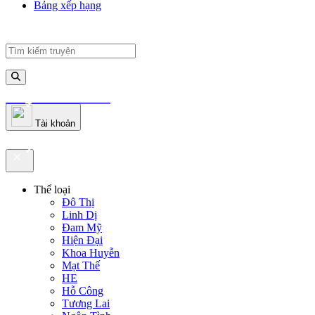
Bảng xếp hạng
truyenfullz.com
Tài khoản
truyenfullz.com
Thể loại
Đô Thị
Linh Dị
Đam Mỹ
Hiện Đại
Khoa Huyễn
Mạt Thế
HE
Hỗ Công
Tương Lai