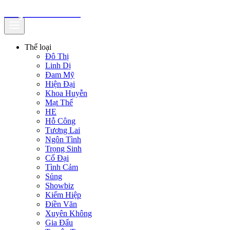
truyenfullz.com
Thể loại
Đô Thị
Linh Dị
Đam Mỹ
Hiện Đại
Khoa Huyễn
Mạt Thế
HE
Hỗ Công
Tương Lai
Ngôn Tình
Trọng Sinh
Cổ Đại
Tình Cảm
Sủng
Showbiz
Kiếm Hiệp
Điền Văn
Xuyên Không
Gia Đấu