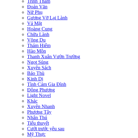
Trinh Thám
Đoản Văn
Nữ Phụ
Gương Vỡ Lại Lành
Vả Mặt
Hoàng Cung
Chữa Lành
Võng Du
Thám Hiểm
Hào Môn
Thanh Xuân Vườn Trường
Ngọt Sủng
Xuyên Sách
Báo Thù
Kinh Dị
Tình Cảm Gia Đình
Đông Phương
Light Novel
Khác
Xuyên Nhanh
Phương Tây
Nhân Thú
Tiểu thuyết
Cưới trước yêu sau
Mỹ Thực