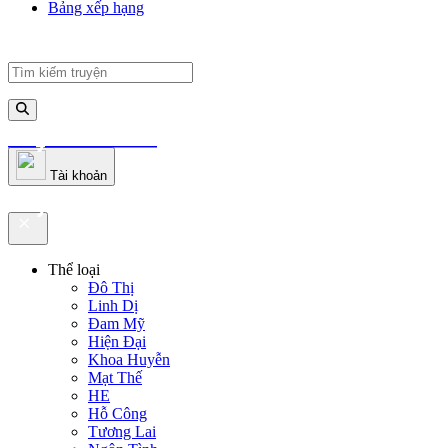
Bảng xếp hạng
truyenfullz.com
Tài khoản
truyenfullz.com
Thể loại
Đô Thị
Linh Dị
Đam Mỹ
Hiện Đại
Khoa Huyễn
Mạt Thế
HE
Hỗ Công
Tương Lai