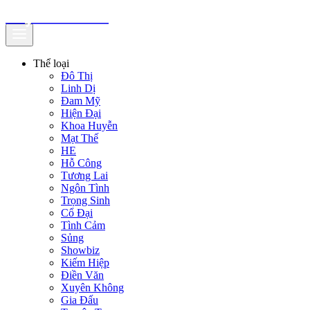
truyenfullz.com
Thể loại
Đô Thị
Linh Dị
Đam Mỹ
Hiện Đại
Khoa Huyễn
Mạt Thế
HE
Hỗ Công
Tương Lai
Ngôn Tình
Trọng Sinh
Cổ Đại
Tình Cảm
Sủng
Showbiz
Kiếm Hiệp
Điền Văn
Xuyên Không
Gia Đấu