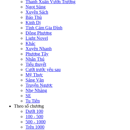
Thanh Xuân Vườn Trường
Ngọt Sủng
Xuyên Sách
Báo Thù
Kinh Dị
Tình Cảm Gia Đình
Đông Phương
Light Novel
Khác
Xuyên Nhanh
Phương Tây
Nhân Thú
Tiểu thuyết
Cưới trước yêu sau
Mỹ Thực
Sảng Văn
Truyện Ngược
Nhẹ Nhàng
SE
Tu Tiên
Theo số chương
Dưới 100
100 - 500
500 - 1000
Trên 1000