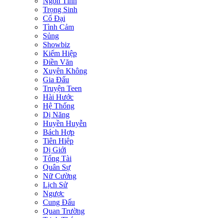
Ngôn Tình
Trọng Sinh
Cổ Đại
Tình Cảm
Sủng
Showbiz
Kiếm Hiệp
Điền Văn
Xuyên Không
Gia Đấu
Truyện Teen
Hài Hước
Hệ Thống
Dị Năng
Huyền Huyễn
Bách Hợp
Tiên Hiệp
Dị Giới
Tổng Tài
Quân Sự
Nữ Cường
Lịch Sử
Ngược
Cung Đấu
Quan Trường