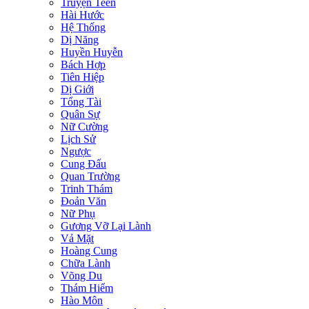
Truyện Teen
Hài Hước
Hệ Thống
Dị Năng
Huyền Huyễn
Bách Hợp
Tiên Hiệp
Dị Giới
Tổng Tài
Quân Sự
Nữ Cường
Lịch Sử
Ngược
Cung Đấu
Quan Trường
Trinh Thám
Đoản Văn
Nữ Phụ
Gương Vỡ Lại Lành
Vả Mặt
Hoàng Cung
Chữa Lành
Võng Du
Thám Hiểm
Hào Môn