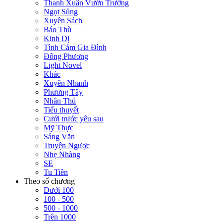
Thanh Xuân Vườn Trường
Ngọt Sủng
Xuyên Sách
Báo Thù
Kinh Dị
Tình Cảm Gia Đình
Đông Phương
Light Novel
Khác
Xuyên Nhanh
Phương Tây
Nhân Thú
Tiểu thuyết
Cưới trước yêu sau
Mỹ Thực
Sảng Văn
Truyện Ngược
Nhẹ Nhàng
SE
Tu Tiên
Theo số chương
Dưới 100
100 - 500
500 - 1000
Trên 1000