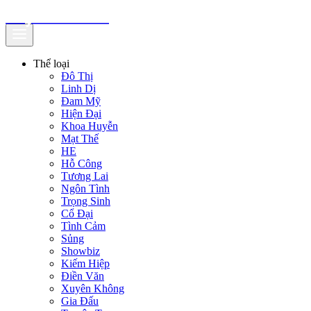
truyenfullz.com
Thể loại
Đô Thị
Linh Dị
Đam Mỹ
Hiện Đại
Khoa Huyễn
Mạt Thế
HE
Hỗ Công
Tương Lai
Ngôn Tình
Trọng Sinh
Cổ Đại
Tình Cảm
Sủng
Showbiz
Kiếm Hiệp
Điền Văn
Xuyên Không
Gia Đấu