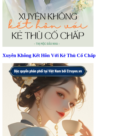
Xuyên Không Kết Hôn Với Kẻ Thù Cố Chấp