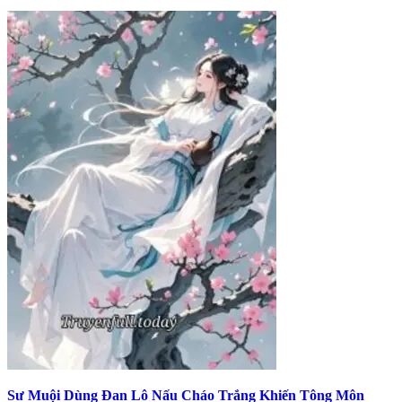
Sư Muội Dùng Đan Lô Nấu Cháo Trắng Khiến Tông Môn