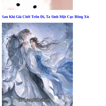
Sau Khi Giả Chết Trốn Đi, Ta Sinh Một Cục Bông Xù