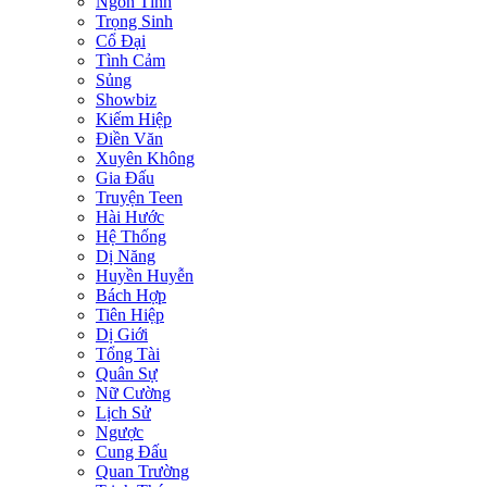
Ngôn Tình
Trọng Sinh
Cổ Đại
Tình Cảm
Sủng
Showbiz
Kiếm Hiệp
Điền Văn
Xuyên Không
Gia Đấu
Truyện Teen
Hài Hước
Hệ Thống
Dị Năng
Huyền Huyễn
Bách Hợp
Tiên Hiệp
Dị Giới
Tổng Tài
Quân Sự
Nữ Cường
Lịch Sử
Ngược
Cung Đấu
Quan Trường