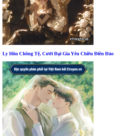
Ly Hôn Chồng Tệ, Cưới Đại Gia Yêu Chiều Điên Đảo