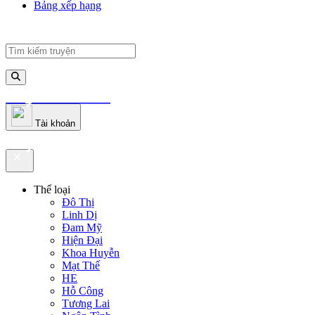
Bảng xếp hạng
truyenfullz.com
Tài khoản
truyenfullz.com
Thể loại
Đô Thị
Linh Dị
Đam Mỹ
Hiện Đại
Khoa Huyễn
Mạt Thế
HE
Hỗ Công
Tương Lai