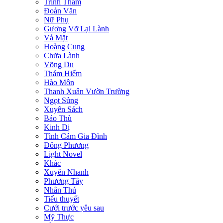
Trinh Thám
Đoản Văn
Nữ Phụ
Gương Vỡ Lại Lành
Vả Mặt
Hoàng Cung
Chữa Lành
Võng Du
Thám Hiểm
Hào Môn
Thanh Xuân Vườn Trường
Ngọt Sủng
Xuyên Sách
Báo Thù
Kinh Dị
Tình Cảm Gia Đình
Đông Phương
Light Novel
Khác
Xuyên Nhanh
Phương Tây
Nhân Thú
Tiểu thuyết
Cưới trước yêu sau
Mỹ Thực