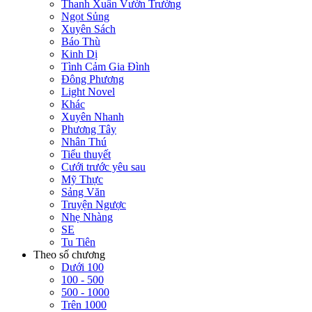
Thanh Xuân Vườn Trường
Ngọt Sủng
Xuyên Sách
Báo Thù
Kinh Dị
Tình Cảm Gia Đình
Đông Phương
Light Novel
Khác
Xuyên Nhanh
Phương Tây
Nhân Thú
Tiểu thuyết
Cưới trước yêu sau
Mỹ Thực
Sảng Văn
Truyện Ngược
Nhẹ Nhàng
SE
Tu Tiên
Theo số chương
Dưới 100
100 - 500
500 - 1000
Trên 1000