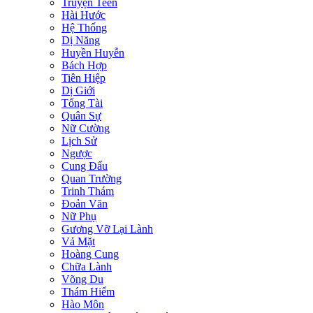
Truyện Teen
Hài Hước
Hệ Thống
Dị Năng
Huyền Huyễn
Bách Hợp
Tiên Hiệp
Dị Giới
Tổng Tài
Quân Sự
Nữ Cường
Lịch Sử
Ngược
Cung Đấu
Quan Trường
Trinh Thám
Đoản Văn
Nữ Phụ
Gương Vỡ Lại Lành
Vả Mặt
Hoàng Cung
Chữa Lành
Võng Du
Thám Hiểm
Hào Môn