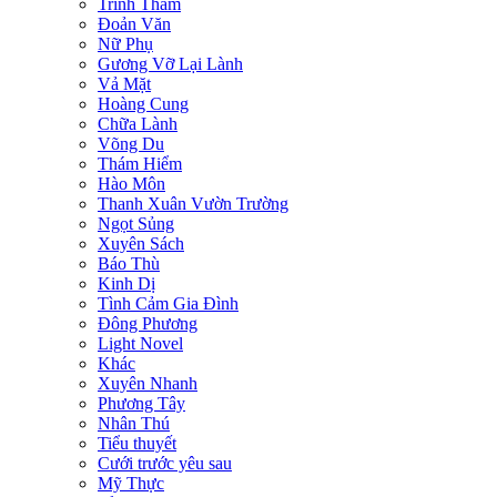
Trinh Thám
Đoản Văn
Nữ Phụ
Gương Vỡ Lại Lành
Vả Mặt
Hoàng Cung
Chữa Lành
Võng Du
Thám Hiểm
Hào Môn
Thanh Xuân Vườn Trường
Ngọt Sủng
Xuyên Sách
Báo Thù
Kinh Dị
Tình Cảm Gia Đình
Đông Phương
Light Novel
Khác
Xuyên Nhanh
Phương Tây
Nhân Thú
Tiểu thuyết
Cưới trước yêu sau
Mỹ Thực