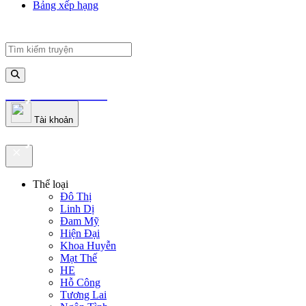
Bảng xếp hạng
truyenfullz.com
Tài khoản
truyenfullz.com
Thể loại
Đô Thị
Linh Dị
Đam Mỹ
Hiện Đại
Khoa Huyễn
Mạt Thế
HE
Hỗ Công
Tương Lai