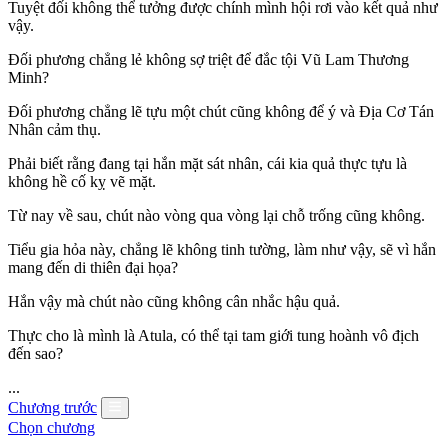
Tuyệt đối không thể tưởng được chính mình hội rơi vào kết quả như
vậy.
Đối phương chẳng lẻ không sợ triệt để đắc tội Vũ Lam Thương
Minh?
Đối phương chẳng lẽ tựu một chút cũng không để ý và Địa Cơ Tán
Nhân cảm thụ.
Phải biết rằng đang tại hắn mặt sát nhân, cái kia quả thực tựu là
không hề cố kỵ vẽ mặt.
Từ nay về sau, chút nào vòng qua vòng lại chỗ trống cũng không.
Tiểu gia hỏa này, chẳng lẽ không tinh tường, làm như vậy, sẽ vì hắn
mang đến di thiên đại họa?
Hắn vậy mà chút nào cũng không cân nhắc hậu quả.
Thực cho là mình là Atula, có thể tại tam giới tung hoành vô địch
đến sao?
...
Chương trước
Chọn chương