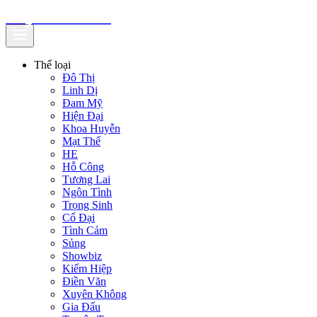
truyenfullz.com
Thể loại
Đô Thị
Linh Dị
Đam Mỹ
Hiện Đại
Khoa Huyễn
Mạt Thế
HE
Hỗ Công
Tương Lai
Ngôn Tình
Trọng Sinh
Cổ Đại
Tình Cảm
Sủng
Showbiz
Kiếm Hiệp
Điền Văn
Xuyên Không
Gia Đấu