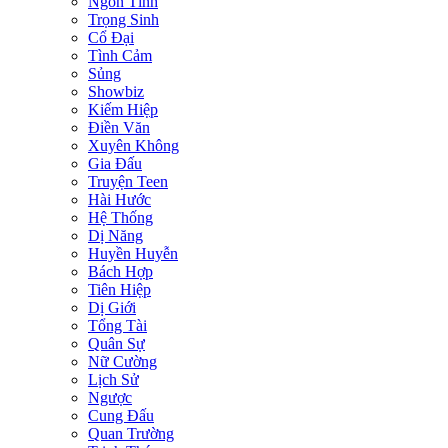
Ngôn Tình
Trọng Sinh
Cổ Đại
Tình Cảm
Sủng
Showbiz
Kiếm Hiệp
Điền Văn
Xuyên Không
Gia Đấu
Truyện Teen
Hài Hước
Hệ Thống
Dị Năng
Huyền Huyễn
Bách Hợp
Tiên Hiệp
Dị Giới
Tổng Tài
Quân Sự
Nữ Cường
Lịch Sử
Ngược
Cung Đấu
Quan Trường