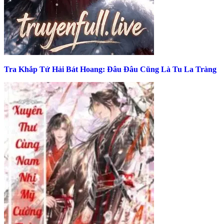
Tra Khắp Tứ Hải Bát Hoang: Đâu Đâu Cũng Là Tu La Tràng