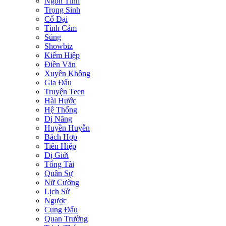
Ngôn Tình
Trọng Sinh
Cổ Đại
Tình Cảm
Sủng
Showbiz
Kiếm Hiệp
Điền Văn
Xuyên Không
Gia Đấu
Truyện Teen
Hài Hước
Hệ Thống
Dị Năng
Huyền Huyễn
Bách Hợp
Tiên Hiệp
Dị Giới
Tổng Tài
Quân Sự
Nữ Cường
Lịch Sử
Ngược
Cung Đấu
Quan Trường