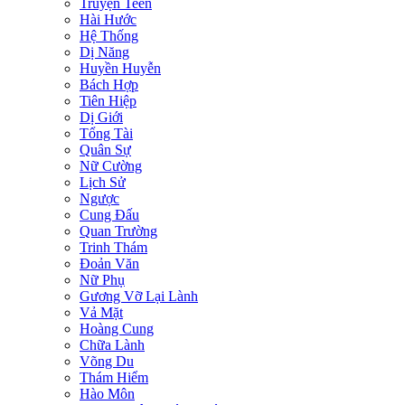
Truyện Teen
Hài Hước
Hệ Thống
Dị Năng
Huyền Huyễn
Bách Hợp
Tiên Hiệp
Dị Giới
Tổng Tài
Quân Sự
Nữ Cường
Lịch Sử
Ngược
Cung Đấu
Quan Trường
Trinh Thám
Đoản Văn
Nữ Phụ
Gương Vỡ Lại Lành
Vả Mặt
Hoàng Cung
Chữa Lành
Võng Du
Thám Hiểm
Hào Môn