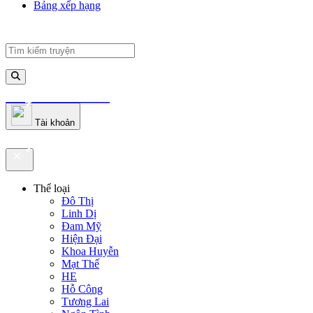
Bảng xếp hạng
truyenfullz.com
Tài khoản
truyenfullz.com
Thể loại
Đô Thị
Linh Dị
Đam Mỹ
Hiện Đại
Khoa Huyễn
Mạt Thế
HE
Hỗ Công
Tương Lai