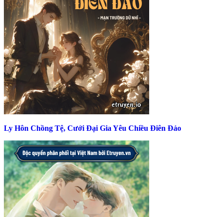
Ly Hôn Chồng Tệ, Cưới Đại Gia Yêu Chiều Điên Đảo