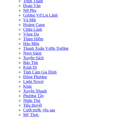
Trinh Thám
Đoản Văn
Nữ Phụ
Gương Vỡ Lại Lành
Vả Mặt
Hoàng Cung
Chữa Lành
Võng Du
Thám Hiểm
Hào Môn
Thanh Xuân Vườn Trường
Ngọt Sủng
Xuyên Sách
Báo Thù
Kinh Dị
Tình Cảm Gia Đình
Đông Phương
Light Novel
Khác
Xuyên Nhanh
Phương Tây
Nhân Thú
Tiểu thuyết
Cưới trước yêu sau
Mỹ Thực