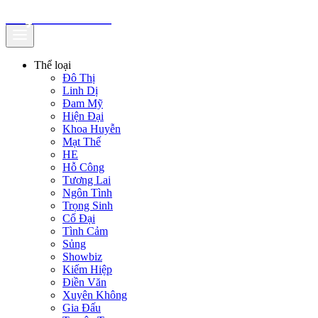
truyenfullz.com
Thể loại
Đô Thị
Linh Dị
Đam Mỹ
Hiện Đại
Khoa Huyễn
Mạt Thế
HE
Hỗ Công
Tương Lai
Ngôn Tình
Trọng Sinh
Cổ Đại
Tình Cảm
Sủng
Showbiz
Kiếm Hiệp
Điền Văn
Xuyên Không
Gia Đấu