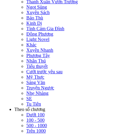
Thanh Xuân Vườn Trường
Ngọt Sủng
Xuyên Sách
Báo Thù
Kinh Dị
Tình Cảm Gia Đình
Đông Phương
Light Novel
Khác
Xuyên Nhanh
Phương Tây
Nhân Thú
Tiểu thuyết
Cưới trước yêu sau
Mỹ Thực
Sảng Văn
Truyện Ngược
Nhẹ Nhàng
SE
Tu Tiên
Theo số chương
Dưới 100
100 - 500
500 - 1000
Trên 1000