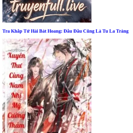
Tra Khắp Tứ Hải Bát Hoang: Đâu Đâu Cũng Là Tu La Tràng