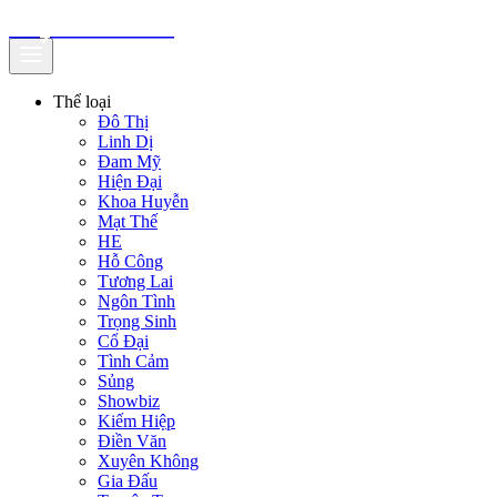
truyenfullz.com
Thể loại
Đô Thị
Linh Dị
Đam Mỹ
Hiện Đại
Khoa Huyễn
Mạt Thế
HE
Hỗ Công
Tương Lai
Ngôn Tình
Trọng Sinh
Cổ Đại
Tình Cảm
Sủng
Showbiz
Kiếm Hiệp
Điền Văn
Xuyên Không
Gia Đấu