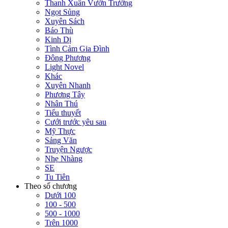
Thanh Xuân Vườn Trường
Ngọt Sủng
Xuyên Sách
Báo Thù
Kinh Dị
Tình Cảm Gia Đình
Đông Phương
Light Novel
Khác
Xuyên Nhanh
Phương Tây
Nhân Thú
Tiểu thuyết
Cưới trước yêu sau
Mỹ Thực
Sảng Văn
Truyện Ngược
Nhẹ Nhàng
SE
Tu Tiên
Theo số chương
Dưới 100
100 - 500
500 - 1000
Trên 1000