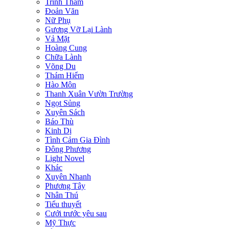
Trinh Thám
Đoản Văn
Nữ Phụ
Gương Vỡ Lại Lành
Vả Mặt
Hoàng Cung
Chữa Lành
Võng Du
Thám Hiểm
Hào Môn
Thanh Xuân Vườn Trường
Ngọt Sủng
Xuyên Sách
Báo Thù
Kinh Dị
Tình Cảm Gia Đình
Đông Phương
Light Novel
Khác
Xuyên Nhanh
Phương Tây
Nhân Thú
Tiểu thuyết
Cưới trước yêu sau
Mỹ Thực