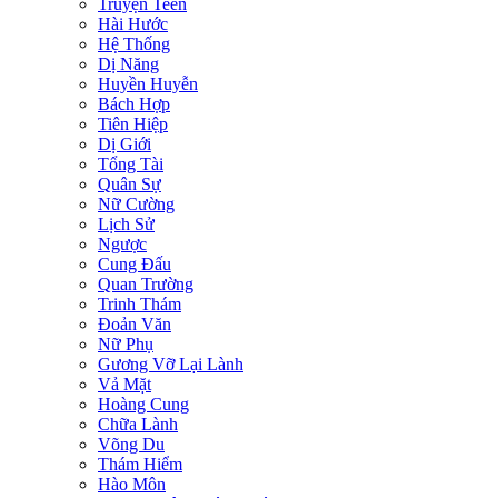
Truyện Teen
Hài Hước
Hệ Thống
Dị Năng
Huyền Huyễn
Bách Hợp
Tiên Hiệp
Dị Giới
Tổng Tài
Quân Sự
Nữ Cường
Lịch Sử
Ngược
Cung Đấu
Quan Trường
Trinh Thám
Đoản Văn
Nữ Phụ
Gương Vỡ Lại Lành
Vả Mặt
Hoàng Cung
Chữa Lành
Võng Du
Thám Hiểm
Hào Môn