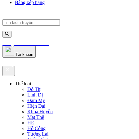
Bảng xếp hạng
truyenfullz.com
Tài khoản
truyenfullz.com
Thể loại
Đô Thị
Linh Dị
Đam Mỹ
Hiện Đại
Khoa Huyễn
Mạt Thế
HE
Hỗ Công
Tương Lai