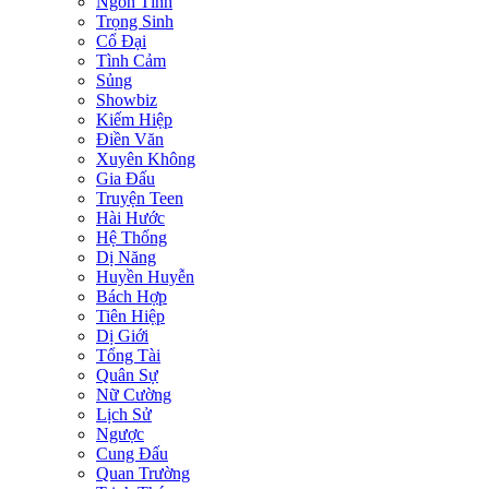
Ngôn Tình
Trọng Sinh
Cổ Đại
Tình Cảm
Sủng
Showbiz
Kiếm Hiệp
Điền Văn
Xuyên Không
Gia Đấu
Truyện Teen
Hài Hước
Hệ Thống
Dị Năng
Huyền Huyễn
Bách Hợp
Tiên Hiệp
Dị Giới
Tổng Tài
Quân Sự
Nữ Cường
Lịch Sử
Ngược
Cung Đấu
Quan Trường