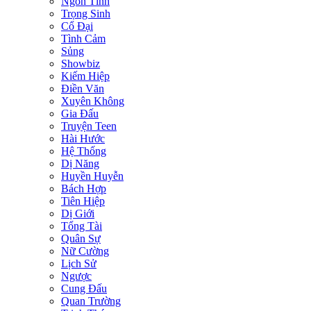
Ngôn Tình
Trọng Sinh
Cổ Đại
Tình Cảm
Sủng
Showbiz
Kiếm Hiệp
Điền Văn
Xuyên Không
Gia Đấu
Truyện Teen
Hài Hước
Hệ Thống
Dị Năng
Huyền Huyễn
Bách Hợp
Tiên Hiệp
Dị Giới
Tổng Tài
Quân Sự
Nữ Cường
Lịch Sử
Ngược
Cung Đấu
Quan Trường