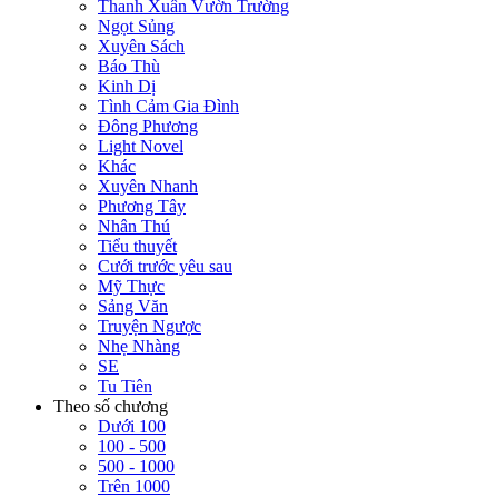
Thanh Xuân Vườn Trường
Ngọt Sủng
Xuyên Sách
Báo Thù
Kinh Dị
Tình Cảm Gia Đình
Đông Phương
Light Novel
Khác
Xuyên Nhanh
Phương Tây
Nhân Thú
Tiểu thuyết
Cưới trước yêu sau
Mỹ Thực
Sảng Văn
Truyện Ngược
Nhẹ Nhàng
SE
Tu Tiên
Theo số chương
Dưới 100
100 - 500
500 - 1000
Trên 1000