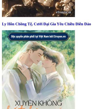
Ly Hôn Chồng Tệ, Cưới Đại Gia Yêu Chiều Điên Đảo