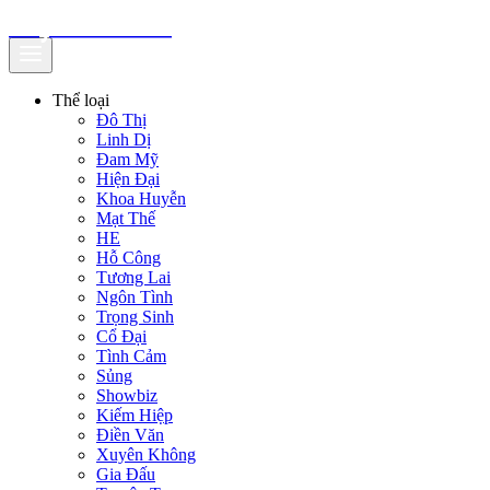
truyenfullz.com
Thể loại
Đô Thị
Linh Dị
Đam Mỹ
Hiện Đại
Khoa Huyễn
Mạt Thế
HE
Hỗ Công
Tương Lai
Ngôn Tình
Trọng Sinh
Cổ Đại
Tình Cảm
Sủng
Showbiz
Kiếm Hiệp
Điền Văn
Xuyên Không
Gia Đấu