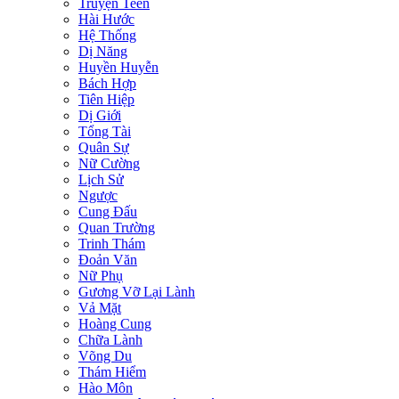
Truyện Teen
Hài Hước
Hệ Thống
Dị Năng
Huyền Huyễn
Bách Hợp
Tiên Hiệp
Dị Giới
Tổng Tài
Quân Sự
Nữ Cường
Lịch Sử
Ngược
Cung Đấu
Quan Trường
Trinh Thám
Đoản Văn
Nữ Phụ
Gương Vỡ Lại Lành
Vả Mặt
Hoàng Cung
Chữa Lành
Võng Du
Thám Hiểm
Hào Môn