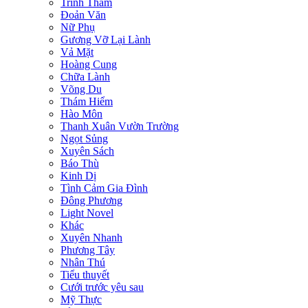
Trinh Thám
Đoản Văn
Nữ Phụ
Gương Vỡ Lại Lành
Vả Mặt
Hoàng Cung
Chữa Lành
Võng Du
Thám Hiểm
Hào Môn
Thanh Xuân Vườn Trường
Ngọt Sủng
Xuyên Sách
Báo Thù
Kinh Dị
Tình Cảm Gia Đình
Đông Phương
Light Novel
Khác
Xuyên Nhanh
Phương Tây
Nhân Thú
Tiểu thuyết
Cưới trước yêu sau
Mỹ Thực