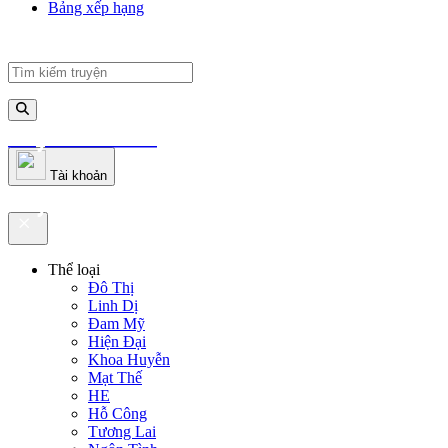
Bảng xếp hạng
truyenfullz.com
Tài khoản
truyenfullz.com
Thể loại
Đô Thị
Linh Dị
Đam Mỹ
Hiện Đại
Khoa Huyễn
Mạt Thế
HE
Hỗ Công
Tương Lai