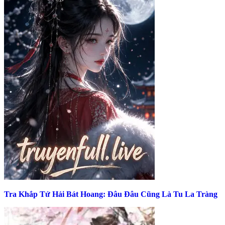
Tra Khắp Tứ Hải Bát Hoang: Đâu Đâu Cũng Là Tu La Tràng