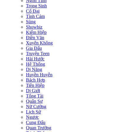
Ngôn Tình
Trọng Sinh
Cổ Đại
Tình Cảm
Sủng
Showbiz
Kiếm Hiệp
Điền Văn
Xuyên Không
Gia Đấu
Truyện Teen
Hài Hước
Hệ Thống
Dị Năng
Huyền Huyễn
Bách Hợp
Tiên Hiệp
Dị Giới
Tổng Tài
Quân Sự
Nữ Cường
Lịch Sử
Ngược
Cung Đấu
Quan Trường