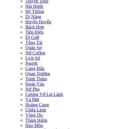
Truyện Teen
Hài Hước
Hệ Thống
Dị Năng
Huyền Huyễn
Bách Hợp
Tiên Hiệp
Dị Giới
Tổng Tài
Quân Sự
Nữ Cường
Lịch Sử
Ngược
Cung Đấu
Quan Trường
Trinh Thám
Đoản Văn
Nữ Phụ
Gương Vỡ Lại Lành
Vả Mặt
Hoàng Cung
Chữa Lành
Võng Du
Thám Hiểm
Hào Môn