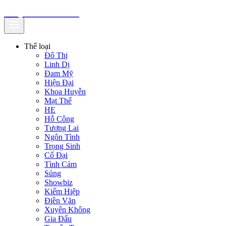
truyenfullz.com
Thể loại
Đô Thị
Linh Dị
Đam Mỹ
Hiện Đại
Khoa Huyễn
Mạt Thế
HE
Hỗ Công
Tương Lai
Ngôn Tình
Trọng Sinh
Cổ Đại
Tình Cảm
Sủng
Showbiz
Kiếm Hiệp
Điền Văn
Xuyên Không
Gia Đấu