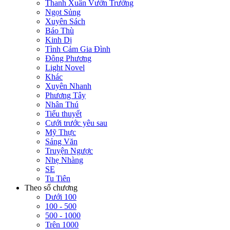
Thanh Xuân Vườn Trường
Ngọt Sủng
Xuyên Sách
Báo Thù
Kinh Dị
Tình Cảm Gia Đình
Đông Phương
Light Novel
Khác
Xuyên Nhanh
Phương Tây
Nhân Thú
Tiểu thuyết
Cưới trước yêu sau
Mỹ Thực
Sảng Văn
Truyện Ngược
Nhẹ Nhàng
SE
Tu Tiên
Theo số chương
Dưới 100
100 - 500
500 - 1000
Trên 1000