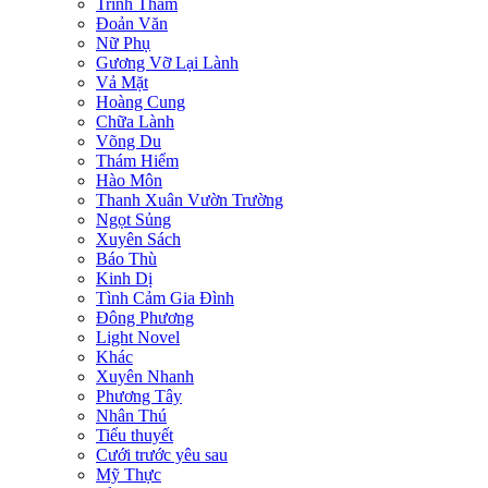
Trinh Thám
Đoản Văn
Nữ Phụ
Gương Vỡ Lại Lành
Vả Mặt
Hoàng Cung
Chữa Lành
Võng Du
Thám Hiểm
Hào Môn
Thanh Xuân Vườn Trường
Ngọt Sủng
Xuyên Sách
Báo Thù
Kinh Dị
Tình Cảm Gia Đình
Đông Phương
Light Novel
Khác
Xuyên Nhanh
Phương Tây
Nhân Thú
Tiểu thuyết
Cưới trước yêu sau
Mỹ Thực