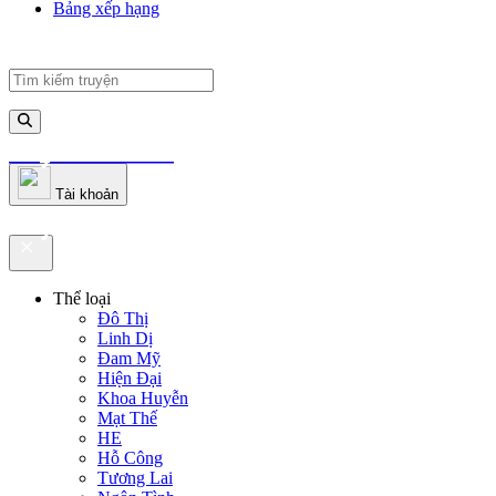
Bảng xếp hạng
truyenfullz.com
Tài khoản
truyenfullz.com
Thể loại
Đô Thị
Linh Dị
Đam Mỹ
Hiện Đại
Khoa Huyễn
Mạt Thế
HE
Hỗ Công
Tương Lai