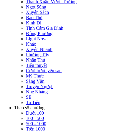
Thanh Xuân Vườn Trường
Ngọt Sủng
Xuyên Sách
Báo Thù
Kinh Dị
Tình Cảm Gia Đình
Đông Phương
Light Novel
Khác
Xuyên Nhanh
Phương Tây
Nhân Thú
Tiểu thuyết
Cưới trước yêu sau
Mỹ Thực
Sảng Văn
Truyện Ngược
Nhẹ Nhàng
SE
Tu Tiên
Theo số chương
Dưới 100
100 - 500
500 - 1000
Trên 1000