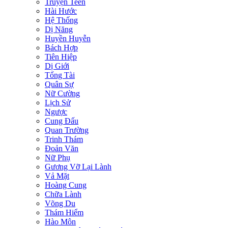
Truyện Teen
Hài Hước
Hệ Thống
Dị Năng
Huyền Huyễn
Bách Hợp
Tiên Hiệp
Dị Giới
Tổng Tài
Quân Sự
Nữ Cường
Lịch Sử
Ngược
Cung Đấu
Quan Trường
Trinh Thám
Đoản Văn
Nữ Phụ
Gương Vỡ Lại Lành
Vả Mặt
Hoàng Cung
Chữa Lành
Võng Du
Thám Hiểm
Hào Môn