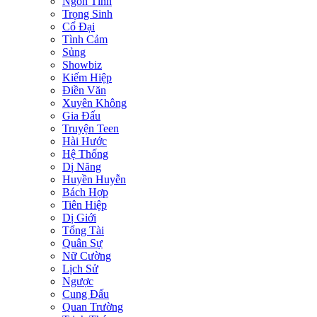
Ngôn Tình
Trọng Sinh
Cổ Đại
Tình Cảm
Sủng
Showbiz
Kiếm Hiệp
Điền Văn
Xuyên Không
Gia Đấu
Truyện Teen
Hài Hước
Hệ Thống
Dị Năng
Huyền Huyễn
Bách Hợp
Tiên Hiệp
Dị Giới
Tổng Tài
Quân Sự
Nữ Cường
Lịch Sử
Ngược
Cung Đấu
Quan Trường