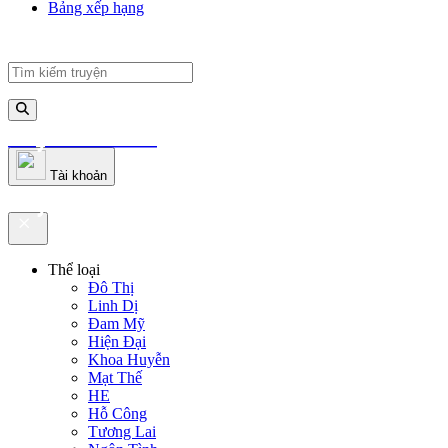
Bảng xếp hạng
truyenfullz.com
Tài khoản
truyenfullz.com
Thể loại
Đô Thị
Linh Dị
Đam Mỹ
Hiện Đại
Khoa Huyễn
Mạt Thế
HE
Hỗ Công
Tương Lai