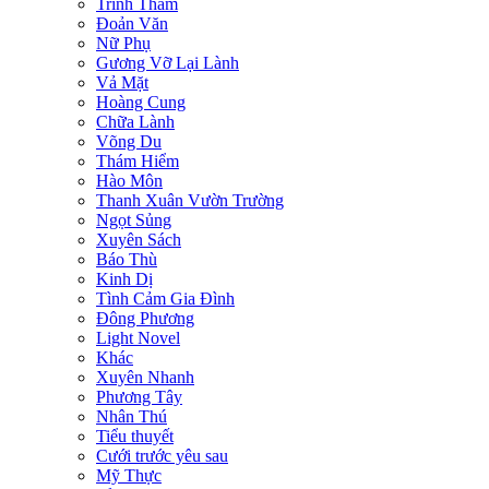
Trinh Thám
Đoản Văn
Nữ Phụ
Gương Vỡ Lại Lành
Vả Mặt
Hoàng Cung
Chữa Lành
Võng Du
Thám Hiểm
Hào Môn
Thanh Xuân Vườn Trường
Ngọt Sủng
Xuyên Sách
Báo Thù
Kinh Dị
Tình Cảm Gia Đình
Đông Phương
Light Novel
Khác
Xuyên Nhanh
Phương Tây
Nhân Thú
Tiểu thuyết
Cưới trước yêu sau
Mỹ Thực