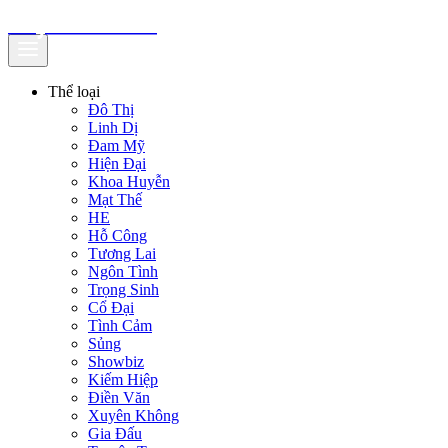
truyenfullz.com
Thể loại
Đô Thị
Linh Dị
Đam Mỹ
Hiện Đại
Khoa Huyễn
Mạt Thế
HE
Hỗ Công
Tương Lai
Ngôn Tình
Trọng Sinh
Cổ Đại
Tình Cảm
Sủng
Showbiz
Kiếm Hiệp
Điền Văn
Xuyên Không
Gia Đấu