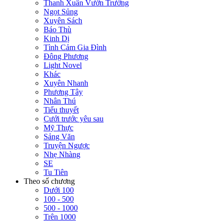
Thanh Xuân Vườn Trường
Ngọt Sủng
Xuyên Sách
Báo Thù
Kinh Dị
Tình Cảm Gia Đình
Đông Phương
Light Novel
Khác
Xuyên Nhanh
Phương Tây
Nhân Thú
Tiểu thuyết
Cưới trước yêu sau
Mỹ Thực
Sảng Văn
Truyện Ngược
Nhẹ Nhàng
SE
Tu Tiên
Theo số chương
Dưới 100
100 - 500
500 - 1000
Trên 1000