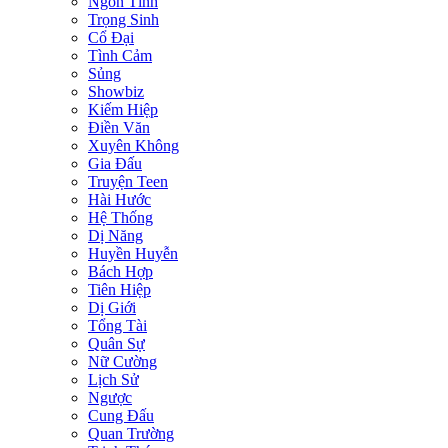
Ngôn Tình
Trọng Sinh
Cổ Đại
Tình Cảm
Sủng
Showbiz
Kiếm Hiệp
Điền Văn
Xuyên Không
Gia Đấu
Truyện Teen
Hài Hước
Hệ Thống
Dị Năng
Huyền Huyễn
Bách Hợp
Tiên Hiệp
Dị Giới
Tổng Tài
Quân Sự
Nữ Cường
Lịch Sử
Ngược
Cung Đấu
Quan Trường