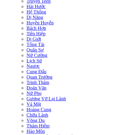
Truyện Teen
Hài Hước
Hệ Thống
Dị Năng
Huyền Huyễn
Bách Hợp
Tiên Hiệp
Dị Giới
Tổng Tài
Quân Sự
Nữ Cường
Lịch Sử
Ngược
Cung Đấu
Quan Trường
Trinh Thám
Đoản Văn
Nữ Phụ
Gương Vỡ Lại Lành
Vả Mặt
Hoàng Cung
Chữa Lành
Võng Du
Thám Hiểm
Hào Môn