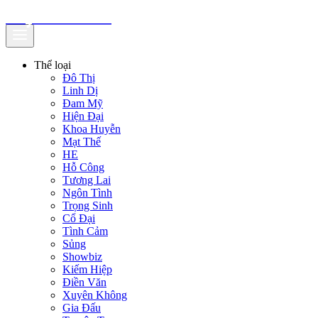
truyenfullz.com
Thể loại
Đô Thị
Linh Dị
Đam Mỹ
Hiện Đại
Khoa Huyễn
Mạt Thế
HE
Hỗ Công
Tương Lai
Ngôn Tình
Trọng Sinh
Cổ Đại
Tình Cảm
Sủng
Showbiz
Kiếm Hiệp
Điền Văn
Xuyên Không
Gia Đấu