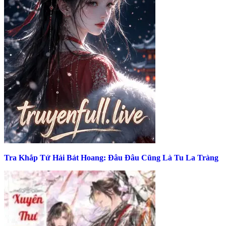
Tra Khắp Tứ Hải Bát Hoang: Đâu Đâu Cũng Là Tu La Tràng