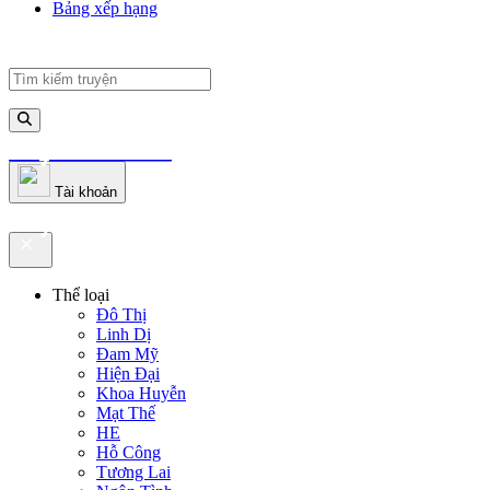
Bảng xếp hạng
truyenfullz.com
Tài khoản
truyenfullz.com
Thể loại
Đô Thị
Linh Dị
Đam Mỹ
Hiện Đại
Khoa Huyễn
Mạt Thế
HE
Hỗ Công
Tương Lai