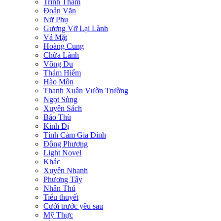
Trinh Thám
Đoản Văn
Nữ Phụ
Gương Vỡ Lại Lành
Vả Mặt
Hoàng Cung
Chữa Lành
Võng Du
Thám Hiểm
Hào Môn
Thanh Xuân Vườn Trường
Ngọt Sủng
Xuyên Sách
Báo Thù
Kinh Dị
Tình Cảm Gia Đình
Đông Phương
Light Novel
Khác
Xuyên Nhanh
Phương Tây
Nhân Thú
Tiểu thuyết
Cưới trước yêu sau
Mỹ Thực